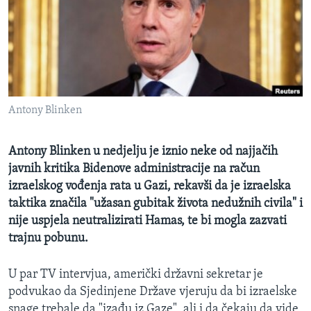
MAGAZIN
O GLASU AMERIKE
Learning English
Antony Blinken
PRATITE NAS
Antony Blinken u nedjelju je iznio neke od najjačih
javnih kritika Bidenove administracije na račun
Jezici
izraelskog vođenja rata u Gazi, rekavši da je izraelska
taktika značila "užasan gubitak života nedužnih civila" i
nije uspjela neutralizirati Hamas, te bi mogla zazvati
trajnu pobunu.
U par TV intervjua, američki državni sekretar je
podvukao da Sjedinjene Države vjeruju da bi izraelske
snage trebale da "izađu iz Gaze", ali i da čekaju da vide