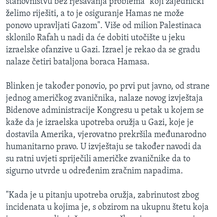
stanovništvu bez rješavanja problema "koji zajednički
želimo riješiti, a to je osiguranje Hamas ne može
ponovo upravljati Gazom". Više od milion Palestinaca
sklonilo Rafah u nadi da će dobiti utočište u jeku
izraelske ofanzive u Gazi. Izrael je rekao da se gradu
nalaze četiri bataljona boraca Hamasa.
Blinken je također ponovio, po prvi put javno, od strane
jednog američkog zvaničnika, nalaze novog izvještaja
Bidenove administracije Kongresu u petak u kojem se
kaže da je izraelska upotreba oružja u Gazi, koje je
dostavila Amerika, vjerovatno prekršila međunarodno
humanitarno pravo. U izvještaju se također navodi da
su ratni uvjeti spriječili američke zvaničnike da to
sigurno utvrde u određenim zračnim napadima.
"Kada je u pitanju upotreba oružja, zabrinutost zbog
incidenata u kojima je, s obzirom na ukupnu štetu koja