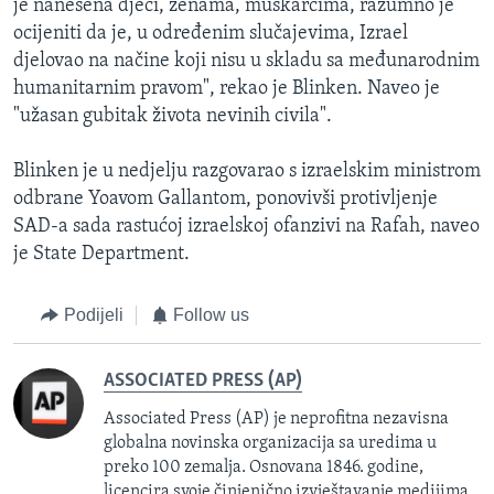
je nanesena djeci, ženama, muškarcima, razumno je
ocijeniti da je, u određenim slučajevima, Izrael
djelovao na načine koji nisu u skladu sa međunarodnim
humanitarnim pravom", rekao je Blinken. Naveo je
"užasan gubitak života nevinih civila".
Blinken je u nedjelju razgovarao s izraelskim ministrom
odbrane Yoavom Gallantom, ponovivši protivljenje
SAD-a sada rastućoj izraelskoj ofanzivi na Rafah, naveo
je State Department.
Podijeli
Follow us
ASSOCIATED PRESS (AP)
Associated Press (AP) je neprofitna nezavisna
globalna novinska organizacija sa uredima u
preko 100 zemalja. Osnovana 1846. godine,
licencira svoje činjenično izvještavanje medijima