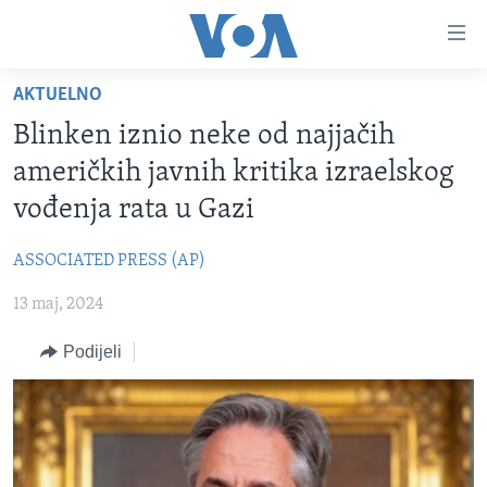
Linkovi
Pređi
na
AKTUELNO
glavni
TV PROGRAM
sadržaj
Blinken iznio neke od najjačih
VIDEO
Pređi
američkih javnih kritika izraelskog
na
FOTOGRAFIJE DANA
vođenja rata u Gazi
glavnu
VIJESTI
navigaciju
ASSOCIATED PRESS (AP)
Idi
NAUKA I TEHNOLOGIJA
SJEDINJENE AMERIČKE DRŽAVE
na
13 maj, 2024
SPECIJALNI PROJEKTI
BOSNA I HERCEGOVINA
pretragu
KORUPCIJA
Podijeli
SVIJET
SLOBODA MEDIJA
ŽENSKA STRANA
IZBJEGLIČKA STRANA