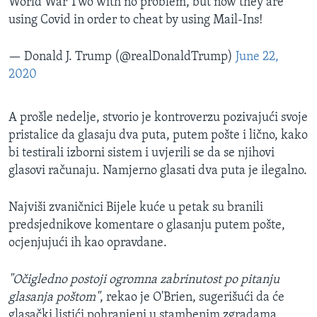
World War Two with no problem, but now they are
using Covid in order to cheat by using Mail-Ins!
— Donald J. Trump (@realDonaldTrump)
June 22,
2020
A prošle nedelje, stvorio je kontroverzu pozivajući svoje
pristalice da glasaju dva puta, putem pošte i lično, kako
bi testirali izborni sistem i uvjerili se da se njihovi
glasovi računaju. Namjerno glasati dva puta je ilegalno.
Najviši zvaničnici Bijele kuće u petak su branili
predsjednikove komentare o glasanju putem pošte,
ocjenjujući ih kao opravdane.
"Očigledno postoji ogromna zabrinutost po pitanju
glasanja poštom"
, rekao je O'Brien, sugerišući da će
glasački listići pohranjeni u stambenim zgradama