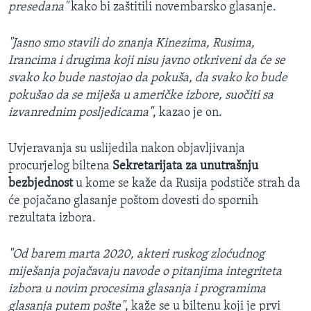
presedana"
kako bi zaštitili novembarsko glasanje.
"Jasno smo stavili do znanja Kinezima, Rusima,
Irancima i drugima koji nisu javno otkriveni da će se
svako ko bude nastojao da pokuša, da svako ko bude
pokušao da se miješa u američke izbore, suočiti sa
izvanrednim posljedicama"
, kazao je on.
Uvjeravanja su uslijedila nakon objavljivanja
procurjelog biltena
Sekretarijata za unutrašnju
bezbjednost
u kome se kaže da Rusija podstiče strah da
će pojačano glasanje poštom dovesti do spornih
rezultata izbora.
"Od barem marta 2020, akteri ruskog zloćudnog
miješanja pojačavaju navode o pitanjima integriteta
izbora u novim procesima glasanja i programima
glasanja putem pošte"
, kaže se u biltenu koji je prvi