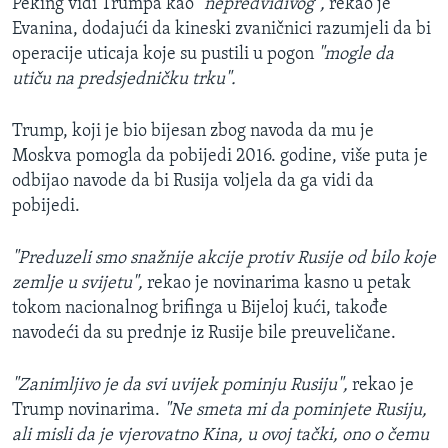
Peking vidi Trumpa kao
"nepredvidivog",
rekao je
Evanina, dodajući da kineski zvaničnici razumjeli da bi
operacije uticaja koje su pustili u pogon
"mogle da
utiču na predsjedničku trku".
Trump, koji je bio bijesan zbog navoda da mu je
Moskva pomogla da pobijedi 2016. godine, više puta je
odbijao navode da bi Rusija voljela da ga vidi da
pobijedi.
"Preduzeli smo snažnije akcije protiv Rusije od bilo koje
zemlje u svijetu",
rekao je novinarima kasno u petak
tokom nacionalnog brifinga u Bijeloj kući, takođe
navodeći da su prednje iz Rusije bile preuveličane.
"Zanimljivo je da svi uvijek pominju Rusiju",
rekao je
Trump novinarima.
"Ne smeta mi da pominjete Rusiju,
ali misli da je vjerovatno Kina, u ovoj tački, ono o čemu