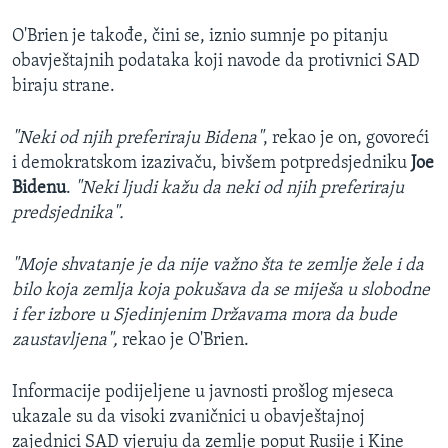
O'Brien je takođe, čini se, iznio sumnje po pitanju
obavještajnih podataka koji navode da protivnici SAD
biraju strane.
"Neki od njih preferiraju Bidena"
, rekao je on, govoreći
i demokratskom izazivaču, bivšem potpredsjedniku
Joe
Bidenu
.
"Neki ljudi kažu da neki od njih preferiraju
predsjednika".
"Moje shvatanje je da nije važno šta te zemlje žele i da
bilo koja zemlja koja pokušava da se miješa u slobodne
i fer izbore u Sjedinjenim Državama mora da bude
zaustavljena",
rekao je O'Brien.
Informacije podijeljene u javnosti prošlog mjeseca
ukazale su da visoki zvaničnici u obavještajnoj
zajednici SAD vjeruju da zemlje poput Rusije i Kine