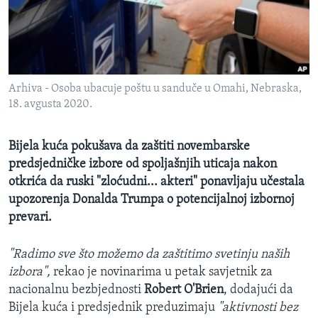
MAGAZIN
O GLASU AMERIKE
Learning English
Arhiva - Osoba ubacuje poštu u sanduče u Omahi, Nebraska,
18. avgusta 2020.
PRATITE NAS
Bijela kuća pokušava da zaštiti novembarske
predsjedničke izbore od spoljašnjih uticaja nakon
Jezici
otkrića da ruski "zloćudni... akteri" ponavljaju učestala
upozorenja Donalda Trumpa o potencijalnoj izbornoj
prevari.
"Radimo sve što možemo da zaštitimo svetinju naših
izbora",
rekao je novinarima u petak savjetnik za
nacionalnu bezbjednosti
Robert O'Brien
, dodajući da
Bijela kuća i predsjednik preduzimaju
"aktivnosti bez