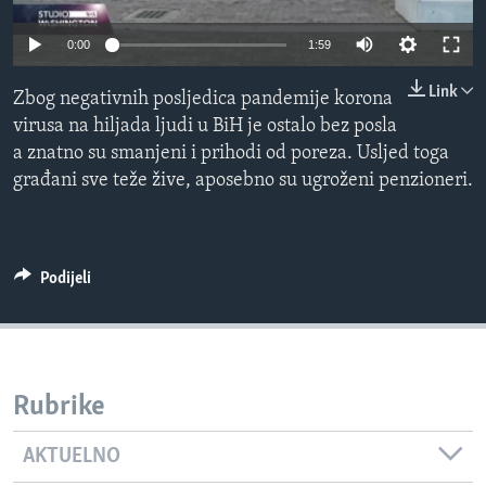
MAGAZIN
0:00
1:59
O GLASU AMERIKE
Link
Zbog negativnih posljedica pandemije korona
Learning English
virusa na hiljada ljudi u BiH je ostalo bez posla
a znatno su smanjeni i prihodi od poreza. Usljed toga
PRATITE NAS
građani sve teže žive, aposebno su ugroženi penzioneri.
Jezici
Podijeli
Rubrike
AKTUELNO