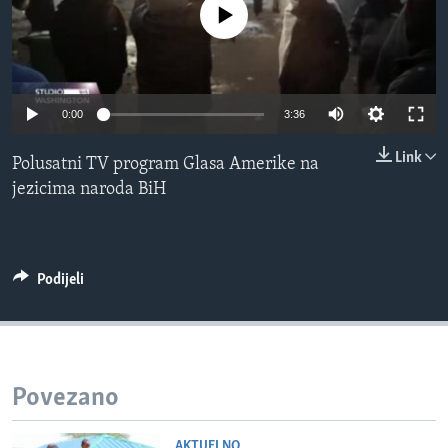
No media source currently available
MAGAZIN
O GLASU AMERIKE
Learning English
0:00
3:36
Link
PRATITE NAS
Polusatni TV program Glasa Amerike na
jezicima naroda BiH
Jezici
Podijeli
Povezano
AKTUELNO