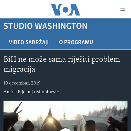
Linkovi
Pređi
na
STUDIO WASHINGTON
glavni
TV PROGRAM
sadržaj
VIDEO
Pređi
VIDEO SADRŽAJI
O PROGRAMU
na
FOTOGRAFIJE DANA
glavnu
BiH ne može sama riješiti problem
VIJESTI
navigaciju
migracija
Idi
NAUKA I TEHNOLOGIJA
SJEDINJENE AMERIČKE DRŽAVE
na
10 decembar, 2019
SPECIJALNI PROJEKTI
BOSNA I HERCEGOVINA
pretragu
Amina Bijelonja Muminović
KORUPCIJA
SVIJET
SLOBODA MEDIJA
ŽENSKA STRANA
IZBJEGLIČKA STRANA