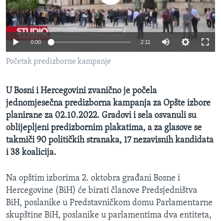
MAGAZIN
O GLASU AMERIKE
0:00
2:11
Learning English
Početak predizborne kampanje
PRATITE NAS
U Bosni i Hercegovini zvanično je počela
jednomjesečna predizborna kampanja za Opšte izbore
planirane za 02.10.2022. Gradovi i sela osvanuli su
Jezici
oblijepljeni predizbornim plakatima, a za glasove se
takmiči 90 političkih stranaka, 17 nezavisnih kandidata
i 38 koalicija.
Na opštim izborima 2. oktobra građani Bosne i
Hercegovine (BiH) će birati članove Predsjedništva
BiH, poslanike u Predstavničkom domu Parlamentarne
skupštine BiH, poslanike u parlamentima dva entiteta,