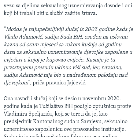
vezu sa djelima seksualnog uznemiravanja dovode i oni
koji bi trebali biti u službi zaštite žrtava.
“
Možda je najupečatljiviji slučaj iz 2007. godine kada je
Vlado Adamović, sudija Suda BiH, osuđen na uslovnu
kaznu od osam mjeseci sa rokom kušnje od godinu
dana za seksualno uznemiravanje djevojke zaposlene u
cvjećari u kojoj je kupovao cvijeće. Kasnije je tu
prvostepenu presudu ukinuo viši sud, jer, navodno,
sudija Adamović nije bio u nadređenom položaju nad
djevojkom
”, priča pravnica Jajčević.
Ona navodi i slučaj koji se desio u novembru 2020.
godine kada je Tužilaštvo BiH podiglo optužnicu protiv
Vladimira Špoljarića, koji se tereti da je, kao
predsjednik Kantonalnog suda u Sarajevu, seksualno
uznemiravao zaposlenicu ove pravosudne institucije.