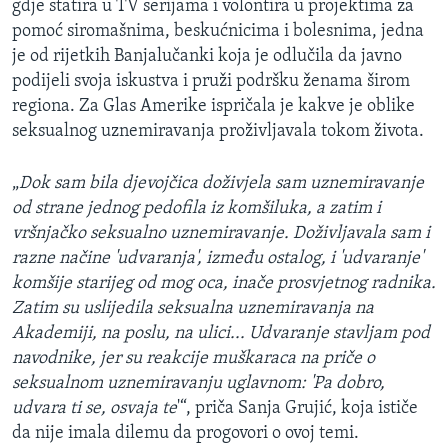
gdje statira u TV serijama i volontira u projektima za
pomoć siromašnima, beskućnicima i bolesnima, jedna
je od rijetkih Banjalučanki koja je odlučila da javno
podijeli svoja iskustva i pruži podršku ženama širom
regiona. Za Glas Amerike ispričala je kakve je oblike
seksualnog uznemiravanja proživljavala tokom života.
„
Dok sam bila djevojčica doživjela sam uznemiravanje
od strane jednog pedofila iz komšiluka, a zatim i
vršnjačko seksualno uznemiravanje. Doživljavala sam i
razne načine 'udvaranja', između ostalog, i 'udvaranje'
komšije starijeg od mog oca, inače prosvjetnog radnika.
Zatim su uslijedila seksualna uznemiravanja na
Akademiji, na poslu, na ulici... Udvaranje stavljam pod
navodnike, jer su reakcije muškaraca na priče o
seksualnom uznemiravanju uglavnom: 'Pa dobro,
udvara ti se, osvaja te
'“, priča Sanja Grujić, koja ističe
da nije imala dilemu da progovori o ovoj temi.