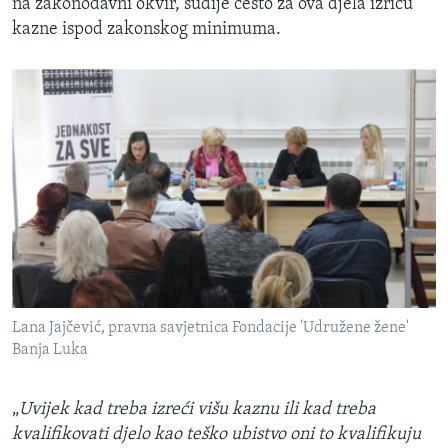
na zakonodavni okvir, sudije često za ova djela izriču
kazne ispod zakonskog minimuma.
Lana Jajčević, pravna savjetnica Fondacije 'Udružene žene'
Banja Luka
„
Uvijek kad treba izreći višu kaznu ili kad treba
kvalifikovati djelo kao teško ubistvo oni to kvalifikuju