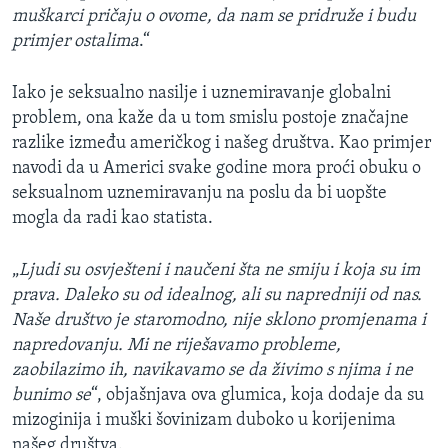
muškarci pričaju o ovome, da nam se pridruže i budu
primjer ostalima
.“
Iako je seksualno nasilje i uznemiravanje globalni
problem, ona kaže da u tom smislu postoje značajne
razlike između američkog i našeg društva. Kao primjer
navodi da u Americi svake godine mora proći obuku o
seksualnom uznemiravanju na poslu da bi uopšte
mogla da radi kao statista.
„
Ljudi su osvješteni i naučeni šta ne smiju i koja su im
prava. Daleko su od idealnog, ali su napredniji od nas.
Naše društvo je staromodno, nije sklono promjenama i
napredovanju. Mi ne riješavamo probleme,
zaobilazimo ih, navikavamo se da živimo s njima i ne
bunimo se
“, objašnjava ova glumica, koja dodaje da su
mizoginija i muški šovinizam duboko u korijenima
našeg društva.