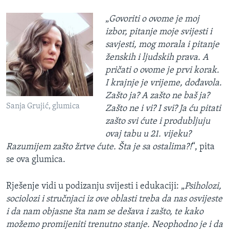
„
Govoriti o ovome je moj
izbor, pitanje moje svijesti i
savjesti, mog morala i pitanje
ženskih i ljudskih prava. A
pričati o ovome je prvi korak.
I krajnje je vrijeme, dođavola.
Zašto ja? A zašto ne baš ja?
Sanja Grujić, glumica
Zašto ne i vi? I svi? Ja ću pitati
zašto svi ćute i produbljuju
ovaj tabu u 21. vijeku?
Razumijem zašto žrtve ćute. Šta je sa ostalima?!
“, pita
se ova glumica.
Rješenje vidi u podizanju svijesti i edukaciji: „
Psiholozi,
sociolozi i stručnjaci iz ove oblasti treba da nas osvijeste
i da nam objasne šta nam se dešava i zašto, te kako
možemo promijeniti trenutno stanje. Neophodno je i da