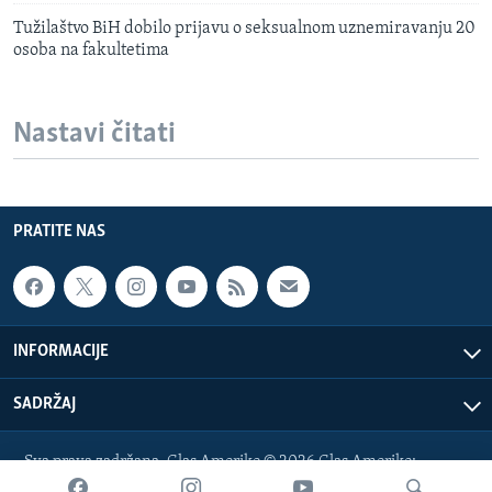
Tužilaštvo BiH dobilo prijavu o seksualnom uznemiravanju 20
osoba na fakultetima
Nastavi čitati
PRATITE NAS
INFORMACIJE
SADRŽAJ
Sva prava zadržana. Glas Amerike © 2026 Glas Amerike:
bosnian-service@voanews.com