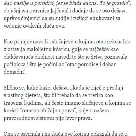
kao nasilje u porodici, jer je blaža kazna. To je pravilo
“,
objašnjava pravnica Jajčević i dodaje da se ovo dešava
uprkos činjenici da su sudije i tužioci edukovani za
vođenje ovakvih slučajeva.
Kao primjer navodi i slučajeve u kojima otac seksualno
zlostavlja maloljetnu kćerku, gdje se najčešće kao
olakšavajuća okolnost navodi to što je žrtva poznavala
počinioca i što je počinilac “otac porodice i dobar
domaćin”.
Slično se, kako kaže, dešava i kada je riječ o prodaji
vlastitog djeteta, što bi trebalo da se tretira kao
trgovina ljudima, ali često imamo slučajeve u kojima se
koristi “romsko običajno pravo”, koje u našem
pravosudnom sistemu nije izvor prava.
Ona se osvrnula i na slučajeve koji su pokazali da se u