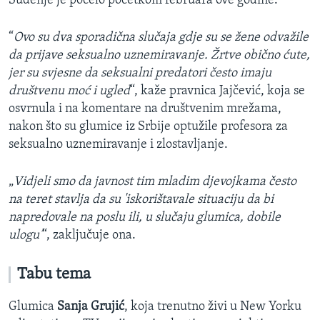
Suđenje je počelo početkom februara ove godine.
“
Ovo su dva sporadična slučaja gdje su se žene odvažile
da prijave seksualno uznemiravanje. Žrtve obično ćute,
jer su svjesne da seksualni predatori često imaju
društvenu moć i ugled
“, kaže pravnica Jajčević, koja se
osvrnula i na komentare na društvenim mrežama,
nakon što su glumice iz Srbije optužile profesora za
seksualno uznemiravanje i zlostavljanje.
„
Vidjeli smo da javnost tim mladim djevojkama često
na teret stavlja da su 'iskorištavale situaciju da bi
napredovale na poslu ili, u slučaju glumica, dobile
ulogu’
“, zaključuje ona.
Tabu tema
Glumica
Sanja Grujić
, koja trenutno živi u New Yorku