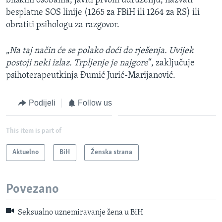
bliskim osobama, javiti prvom udruženju, nazvati
besplatne SOS linije (1265 za FBiH ili 1264 za RS) ili
obratiti psihologu za razgovor.
„
Na taj način će se polako doći do rješenja. Uvijek
postoji neki izlaz. Trpljenje je najgore
“, zaključuje
psihoterapeutkinja Đumić Jurić-Marijanović.
Podijeli
Follow us
This item is part of
Aktuelno
BiH
Ženska strana
Povezano
Seksualno uznemiravanje žena u BiH