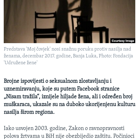
MAGAZIN
O GLASU AMERIKE
Learning English
Predstava 'Moj čovjek' nosi snažnu poruku protiv nasilja nad
PRATITE NAS
ženama, decembar 2017. godine, Banja Luka, Photo: Fondacija
'Udružene žene'
Jezici
Brojne ispovijesti o seksualnom zlostavljanju i
uznemiravanju, koje su putem Facebook stranice
„Nisam tražila“, iznijele hiljade žena, ali i određen broj
muškaraca, ukazale su na duboko ukorijenjenu kulturu
nasilja širom regiona.
Iako usvojen 2003. godine, Zakon o ravnopravnosti
polova žrtvama u BiH nije obezbijedio zaštitu. Počinioci