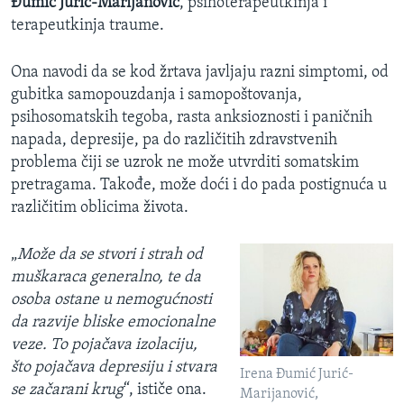
Đumić Jurić-Marijanović
, psihoterapeutkinja i
terapeutkinja traume.
Ona navodi da se kod žrtava javljaju razni simptomi, od
gubitka samopouzdanja i samopoštovanja,
psihosomatskih tegoba, rasta anksioznosti i paničnih
napada, depresije, pa do različitih zdravstvenih
problema čiji se uzrok ne može utvrditi somatskim
pretragama. Takođe, može doći i do pada postignuća u
različitim oblicima života.
„
Može da se stvori i strah od
muškaraca generalno, te da
osoba ostane u nemogućnosti
da razvije bliske emocionalne
veze. To pojačava izolaciju,
što pojačava depresiju i stvara
Irena Đumić Jurić-
se začarani krug
“, ističe ona.
Marijanović,