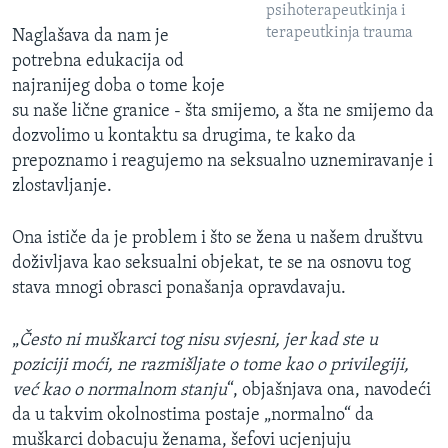
psihoterapeutkinja i
terapeutkinja trauma
Naglašava da nam je
potrebna edukacija od
najranijeg doba o tome koje
su naše lične granice - šta smijemo, a šta ne smijemo da
dozvolimo u kontaktu sa drugima, te kako da
prepoznamo i reagujemo na seksualno uznemiravanje i
zlostavljanje.
Ona ističe da je problem i što se žena u našem društvu
doživljava kao seksualni objekat, te se na osnovu tog
stava mnogi obrasci ponašanja opravdavaju.
„
Često ni muškarci tog nisu svjesni, jer kad ste u
poziciji moći, ne razmišljate o tome kao o privilegiji,
već kao o normalnom stanju
“, objašnjava ona, navodeći
da u takvim okolnostima postaje „normalno“ da
muškarci dobacuju ženama, šefovi ucjenjuju