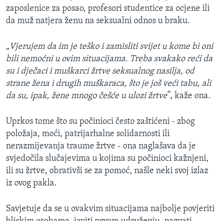
zaposlenice za posao, profesori studentice za ocjene ili
da muž natjera ženu na seksualni odnos u braku.
„
Vjerujem da im je teško i zamisliti svijet u kome bi oni
bili nemoćni u ovim situacijama. Treba svakako reći da
su i dječaci i muškarci žrtve seksualnog nasilja, od
strane žena i drugih muškaraca, što je još veći tabu, ali
da su, ipak, žene mnogo češće u ulozi žrtve
”, kaže ona.
Uprkos tome što su počinioci često zaštićeni - zbog
položaja, moći, patrijarhalne solidarnosti ili
nerazmijevanja traume žrtve - ona naglašava da je
svjedočila slučajevima u kojima su počinioci kažnjeni,
ili su žrtve, obrativši se za pomoć, našle neki svoj izlaz
iz ovog pakla.
Savjetuje da se u ovakvim situacijama najbolje povjeriti