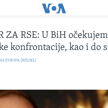
R ZA RSE: U BiH očekuje
čke konfrontacije, kao i do 
NA EVROPA (RFE/RL)
8