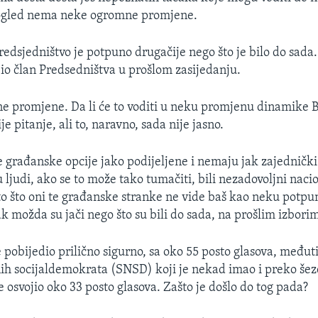
pogled nema neke ogromne promjene.
redsjedništvo je potpuno drugačije nego što je bilo do sada.
 bio član Predsedništva u prošlom zasijedanju.
ne promjene. Da li će to voditi u neku promjenu dinamike Bi
e pitanje, ali to, naravno, sada nije jasno.
 građanske opcije jako podijeljene i nemaju jak zajednički 
u ljudi, ako se to može tako tumačiti, bili nezadovoljni naci
o što oni te građanske stranke ne vide baš kao neku potpu
k možda su jači nego što su bili do sada, na prošlim izbori
e pobijedio prilično sigurno, sa oko 55 posto glasova, među
ih socijaldemokrata (SNSD) koji je nekad imao i preko šez
 osvojio oko 33 posto glasova. Zašto je došlo do tog pada?