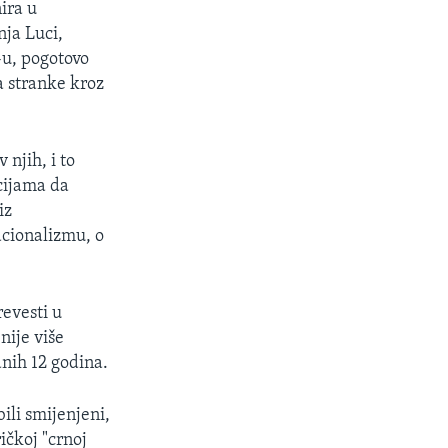
ira u
nja Luci,
-u, pogotovo
a stranke kroz
 njih, i to
ucijama da
iz
acionalizmu, o
revesti u
nije više
dnih 12 godina.
bili smijenjeni,
ičkoj "crnoj