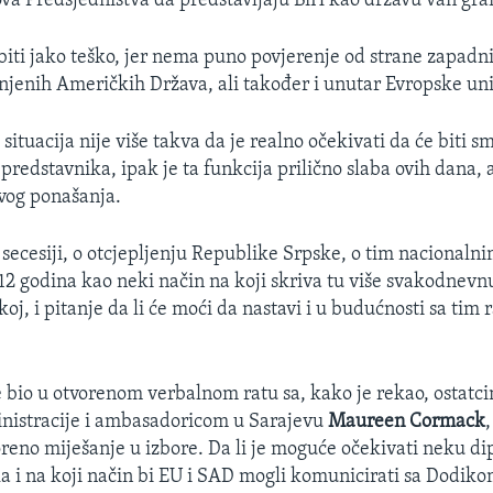
va Predsjedništva da predstavljaju BiH kao državu van gra
 biti jako teško, jer nema puno povjerenje od strane zapadn
njenih Američkih Država, ali također i unutar Evropske uni
situacija nije više takva da je realno očekivati da će biti s
predstavnika, ipak je ta funkcija prilično slaba ovih dana, 
ovog ponašanja.
 secesiji, o otcjepljenju Republike Srpske, o tim nacionaln
 12 godina kao neki način na koji skriva tu više svakodnevn
oj, i pitanje da li će moći da nastavi i u budućnosti sa tim
e bio u otvorenom verbalnom ratu sa, kako je rekao, ostatc
nistracije i ambasadoricom u Sarajevu
Maureen Cormack
oreno miješanje u izbore. Da li je moguće očekivati neku d
ka i na koji način bi EU i SAD mogli komunicirati sa Dodik