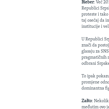
Bieber
: Već 20
Republici Srpsk
proteste i tak
taj osećaj da i
institucije i v
U Republici Srp
znači da postoj
glasaju za SNSD
pragmatičnih r
odbrani Srpske
To ipak pokazuj
promjene odnos
dominantna fig
Zašto
: Nekolik
međutim ovo je 