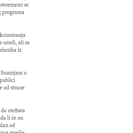
stovremeno se
og programa
nkcioniranja
 uradi, ali sa
slanika iz
a. Sumnjam u
publici
e od strane
u da otežava
da li će on
edan od