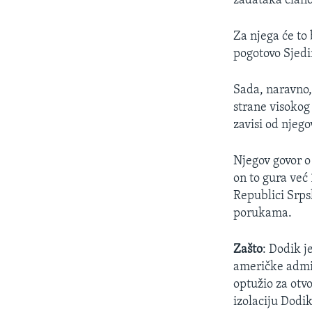
zadataka člano
Za njega će to
pogotovo Sjedi
Sada, naravno, 
strane visokog 
zavisi od njeg
Njegov govor o
on to gura već
Republici Srpsk
porukama.
Zašto
: Dodik j
američke admi
optužio za otv
izolaciju Dodi