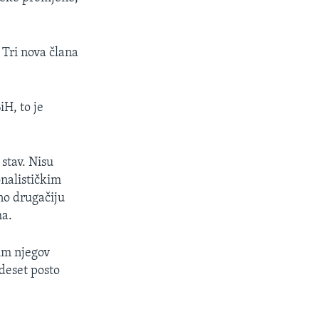
 Tri nova člana
H, to je
stav. Nisu
onalističkim
no drugačiju
ma.
tim njegov
deset posto