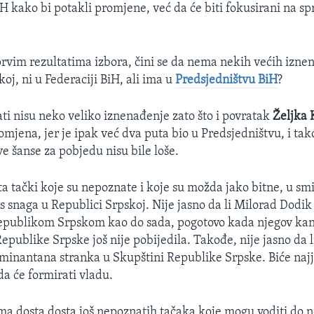
 kako bi potakli promjene, već da će biti fokusirani na sp
rvim rezultatima izbora, čini se da nema nekih većih izne
oj, ni u Federaciji BiH, ali ima u
Predsjedništvu BiH
?
ati nisu neko veliko iznenađenje zato što i povratak
Željka
mjena, jer je ipak već dva puta bio u Predsjedništvu, i tako
e šanse za pobjedu nisu bile loše.
ta tački koje su nepoznate i koje su možda jako bitne, u sm
s snaga u Republici Srpskoj. Nije jasno da li Milorad Dodik
epublikom Srpskom kao do sada, pogotovo kada njegov kan
epublike Srpske još nije pobijedila. Takođe, nije jasno da l
ominantana stranka u Skupštini Republike Srpske. Biće najj
 da će formirati vladu.
ma dosta dosta još nepoznatih tačaka koje mogu voditi do 