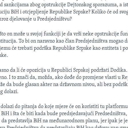
e pod sankcijama zbog opstrukcije Dejtonskog sporazuma, a i
luciju BiH i otcjepljenje Republike Srpske? Koliko će od sv
 kroz djelovanje u Predsjedništvu?
 što on može u svojoj funkciji je da vrši neke opstrukcije fu
titucija. To bi on naravno kao član Predsjedništva mogao da
jemu će trebati podrška Republike Srpske kao entiteta i po
ske.
jasno da li će opozicija u Republici Srpskoj podržati Dodik
čeno. I to znači da, možda, ako dođe do promjene vlasti u Re
že da bude glasan akter na državnom nivou, ali bez podršk
eg dolazi.
dolazi do pitanja do koje mjere će on koristiti tu platform
BiH i šta će biti kada bude predsjedavajući Predsedništva, 
 da predstavlja BiH na međunarodnom planu, jer ipak je j