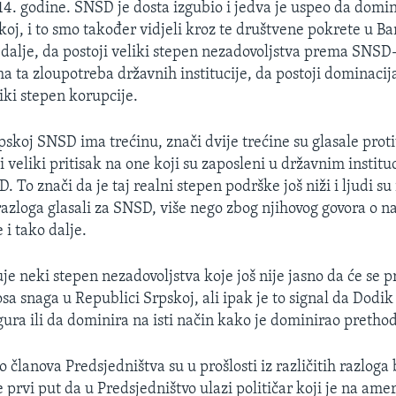
14. godine. SNSD je dosta izgubio i jedva je uspeo da domin
oj, i to smo također vidjeli kroz te društvene pokrete u Ba
o dalje, da postoji veliki stepen nezadovoljstva prema SNSD
ma ta zloupotreba državnih institucije, da postoji dominacij
eliki stepen korupcije.
skoj SNSD ima trećinu, znači dvije trećine su glasale protiv
i veliki pritisak na one koji su zaposleni u državnim instit
. To znači da je taj realni stepen podrške još niži i ljudi su 
azloga glasali za SNSD, više nego zbog njihovog govora o n
 i tako dalje.
e neki stepen nezadovoljstva koje još nije jasno da će se p
a snaga u Republici Srpskoj, ali ipak je to signal da Dodik 
ura ili da dominira na isti način kako je dominirao pretho
o članova Predsjedništva su u prošlosti iz različitih razloga 
prvi put da u Predsjedništvo ulazi političar koji je na amer