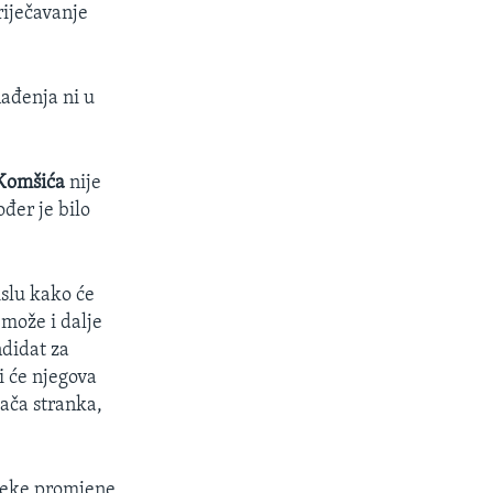
riječavanje
nađenja ni u
 Komšića
nije
đer je bilo
islu kako će
 može i dalje
didat za
i će njegova
ača stranka,
neke promjene,