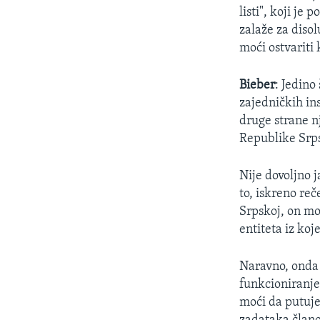
listi", koji j
zalaže za diso
moći ostvariti
Bieber
: Jedino
zajedničkih ins
druge strane n
Republike Srp
Nije dovoljno 
to, iskreno re
Srpskoj, on mo
entiteta iz koj
Naravno, onda 
funkcioniranje 
moći da putuje