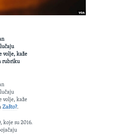
an
slučaju
volje, kaže ​​
a rubriku
an
slučaju
e volje, kaže
za
Zašto?
.
, koje su 2016.
pojačaju