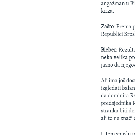
angažman u BiH
kriza.
Zašto
: Prema p
Republici Srpsk
Bieber
: Rezult
neka velika pro
jasno da njegov
Ali ima još dos
izgledati balan
da dominira R
predsjednika R
stranka biti d
ali to ne znači
U tom smislu i