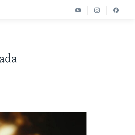
m
sada