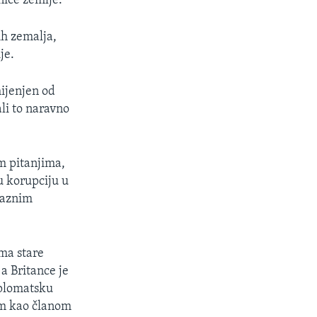
nice zemlje.
ih zemalja,
je.
mijenjen od
ali to naravno
im pitanjima,
u korupciju u
 raznim
ima stare
, a Britance je
iplomatsku
om kao članom