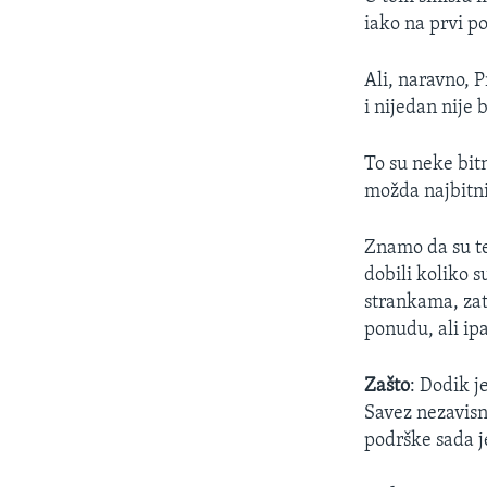
iako na prvi 
Ali, naravno, P
i nijedan nije
To su neke bit
možda najbitnij
Znamo da su te
dobili koliko s
strankama, zat
ponudu, ali ipa
Zašto
: Dodik j
Savez nezavisn
podrške sada je