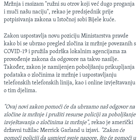
Mržnja i rasizam "ružni su otrov koji već dugo proganja
i muči našu naciju", rekao je predsjednik prije
potpisivanja zakona u Istočnoj sobi Bijele kuće.
Zakon uspostavlja novu poziciju Ministarstva pravde
kako bi se ubrzao pregled zločina iz mržnje povezanih s
COVID-19 i pružila podrška lokalnim agencijama za
provođenje zakona da odgovore na takvo nasilje.
Također, zakon je namijenjen poboljšanju prikupljanja
podataka o zločinima iz mržnje i uspostavljanju
telefonskih telefonskih linija, kao i online izvještavanju
o tim djelima.
"Ovaj novi zakon pomoći će da ubrzamo naš odgovor na
zločine iz mržnje i pružiti resurse policiji za poboljšanje
izvještavanja o zločinima iz mržnje"
, rekao je američki
državni tužilac Merrick Garland u izjavi.
"Zakon će
pomoći policiji da usmjeri svoje napore, što će pomoći u