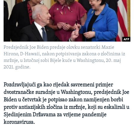
MAGAZIN
O GLASU AMERIKE
Learning English
Predsjednik Joe Biden predaje olovku senatorki Mazie
PRATITE NAS
Hirono, D-Hawaii, nakon potpisivanja zakona o zločinima iz
mržnje, u Istočnoj sobi Bijele kuće u Washingtonu, 20. maj
2021. godine.
Jezici
Pozdravljajući ga kao rijedak savremeni primjer
dvostranačke suradnje u Washingtonu, predsjednik Joe
Biden u četvrtak je potpisao zakon namijenjen borbi
protiv antiazijskih zločina iz mržnje, koji su eskalirali u
Sjedinjenim Državama za vrijeme pandemije
koronavirusa.