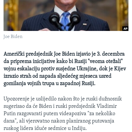
MAGAZIN
O GLASU AMERIKE
Learning English
Joe Biden
PRATITE NAS
Američki predsjednik Joe Biden izjavio je 3. decembra
da priprema inicijative kako bi Rusiji "veoma otežali"
vojnu eskalaciju protiv susjedne Ukrajine, dok je Kijev
Jezici
izrazio strah od napada sljedećeg mjeseca usred
gomilanja vojnih trupa u zapadnoj Rusiji.
Upozorenje je uslijedilo nakon što je ruski dužnosnik
sugerisao da će Biden i ruski predsjednik Vladimir
Putin razgovarati putem videapoziva "za nekoliko
dana", ali vjerovatno nakon planiranog putovanja
ruskog lidera iduće sedmice u Indiju.