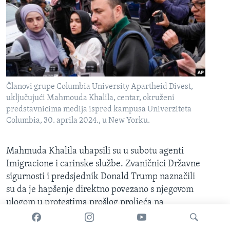
Članovi grupe Columbia University Apartheid Divest,
uključujući Mahmouda Khalila, centar, okruženi
predstavnicima medija ispred kampusa Univerziteta
Columbia, 30. aprila 2024., u New Yorku.
Mahmuda Khalila uhapsili su u subotu agenti
Imigracione i carinske službe. Zvaničnici Državne
sigurnosti i predsjednik Donald Trump naznačili
su da je hapšenje direktno povezano s njegovom
ulogom u protestima prošlog proljeća na
Univerzitetu Kolumbija u New Yorku.