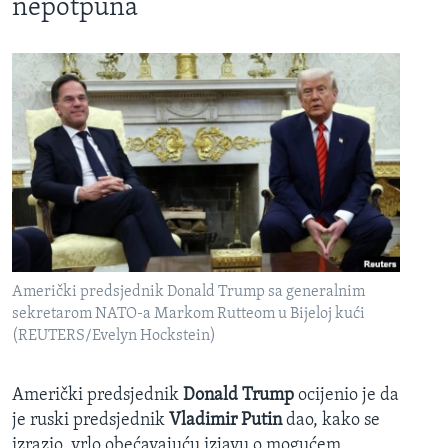
nepotpuna
Američki predsjednik Donald Trump sa generalnim
sekretarom NATO-a Markom Rutteom u Bijeloj kući
(REUTERS/Evelyn Hockstein)
Američki predsjednik
Donald Trump
ocijenio je da
je ruski predsjednik
Vladimir Putin
dao, kako se
izrazio, vrlo obećavajuću izjavu o mogućem