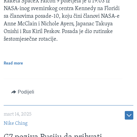
Raketa SpaceX Falcon 9 poletjela je u 19:03 iz
NASA-inog svemirskog centra Kennedy na Floridi
sa članovima posade-10, koju čini članovi NASA-e
Anne McClain i Nichole Ayers, Japanac Takuya
Onishi i Rus Kiril Peskov. Posada je dio rutinske
šestomjesečne rotacije.
Read more
Podijeli
mart 14, 2025
Nike Ching