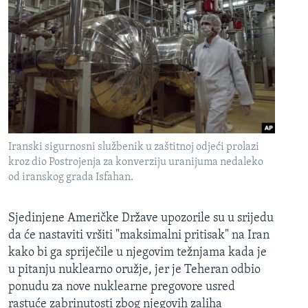
Iranski sigurnosni službenik u zaštitnoj odjeći prolazi
kroz dio Postrojenja za konverziju uranijuma nedaleko
od iranskog grada Isfahan.
Sjedinjene Američke Države upozorile su u srijedu
da će nastaviti vršiti "maksimalni pritisak" na Iran
kako bi ga spriječile u njegovim težnjama kada je
u pitanju nuklearno oružje, jer je Teheran odbio
ponudu za nove nuklearne pregovore usred
rastuće zabrinutosti zbog njegovih zaliha