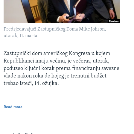
Predsjedavajući Zastupničkog Doma Mike Johson,
utorak, 11. marta
Zastupnički dom američkog Kongresa u kojem
Republikanci imaju većinu, je večeras, utorak,
poduzeo ključni korak prema financiranju savezne
vlade nakon roka do kojeg je trenutni budžet
trebao isteći, 14. ožujka.
Read more