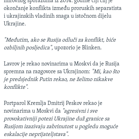
mirovnog sporazuma iz 2014. godine čiji cilj je
okončanje konflikta između proruskih separatista
i ukrajinskih vladinih snaga u istočnom dijelu
Ukrajine.
"Međutim, ako se Rusija odluči za konflikt, biće
ozbiljnih poslj
edica"
, upozorio je Blinken.
Lavrov je rekao novinarima u Moskvi da je Rusija
spremna na razgovore sa Ukrajinom:
"Mi, kao što
je predsjednik Putin rekao, ne želimo nikakve
konflikte"
.
Portparol Kremlja Dmitrij Peskov rekao je
novinarima u Moskvi da
"agresivni i sve
provokativniji potezi Ukrajine duž granice sa
Rusijom izazivaju zabrinutost u pogledu moguće
eskalacije neprijateljstava".