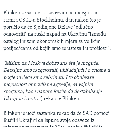
Blinken se sastao sa Lavrovim na marginama
samita OSCE-a Stockholmu, dan nakon što je
poručio da će Sjedinjene Države "odlučno
odgovoriti" na ruski napad na Ukrajinu "između
ostalog i nizom ekonomskih mjera sa velikim
posljedicama od kojih smo se ustezali u prošlosti".
"Mislim da Moskva dobro zna šta je moguće.
Detaljno smo razgovarali, ukljućujući i o onome u
pogledu čega smo zabrinuti. I to obuhvata
mogućnost obnovljene agresije, sa vojnim
snagama, kao i napore Rusije da destabilizuje
Ukrajinu iznutra"
, rekao je Blinken.
Blinken je uoči sastanka rekao da će SAD pomoći
Rusiji i Ukrajini da ispune svoje obaveze iz