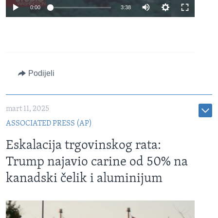
Auto
0:00
3:38
240p
360p
480p
Auto
240p
360p
480p
Podijeli
720p
720p
1080p
1080p
mart 11, 2025
ASSOCIATED PRESS (AP)
Eskalacija trgovinskog rata:
Trump najavio carine od 50% na
kanadski čelik i aluminijum