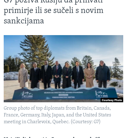
G7 poziva Rusiju da prihvati
primirje ili se sučeli s novim
sankcijama
Group photo of top diplomats from Britain, Canada,
France, Germany, Italy, Japan, and the United States
meeting in Charlevoix, Quebec. (Courtesy: G7)