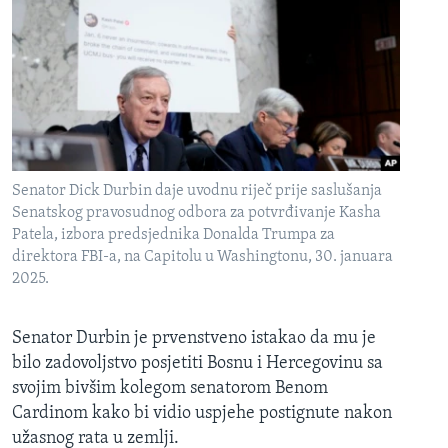
Senator Dick Durbin daje uvodnu riječ prije saslušanja
Senatskog pravosudnog odbora za potvrđivanje Kasha
Patela, izbora predsjednika Donalda Trumpa za
direktora FBI-a, na Capitolu u Washingtonu, 30. januara
2025.
Senator Durbin je prvenstveno istakao da mu je
bilo zadovoljstvo posjetiti Bosnu i Hercegovinu sa
svojim bivšim kolegom senatorom Benom
Cardinom kako bi vidio uspjehe postignute nakon
užasnog rata u zemlji.