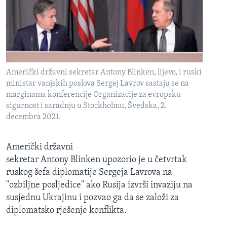
MAGAZIN
O GLASU AMERIKE
Learning English
Američki državni sekretar Antony Blinken, lijevo, i ruski
PRATITE NAS
ministar vanjskih poslova Sergej Lavrov sastaju se na
marginama konferencije Organizacije za evropsku
sigurnost i saradnju u Stockholmu, Švedska, 2.
decembra 2021.
Jezici
Američki državni
sekretar Antony Blinken upozorio je u četvrtak
ruskog šefa diplomatije Sergeja Lavrova na
"ozbiljne posljedice" ako Rusija izvrši invaziju na
susjednu Ukrajinu i pozvao ga da se založi za
diplomatsko rješenje konflikta.