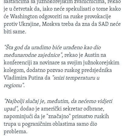
sastancima sa južnokorejskim zvaničnicima, rekao
je u četvrtak da, iako neće spekulisati o tome kako
će Washington odgovoriti na ruske provokacije
protiv Ukrajine, Moskva treba da zna da SAD neće
biti same.
"Šta god da uradimo biće urađeno kao dio
međunarodne zajednice"
, rekao je Austin na
konferenciji za novinare sa svojim južnokorejskim
kolegom, dodatno pozvao ruskog predsjednika
Vladimira Putina da
"snizi temperaturu u
regionu"
.
"Najbolji slučaj je, međutim, da nećemo vidjeti
upad"
, dodao je američki sekretar odbrane,
napominjući da je "značajno" prisustvo ruskih
trupa u pograničnim oblastima samo dio
problema.