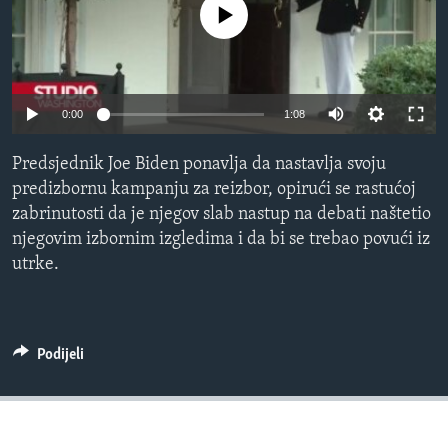
No media source currently available
MAGAZIN
O GLASU AMERIKE
Learning English
0:00
1:08
PRATITE NAS
Predsjednik Joe Biden ponavlja da nastavlja svoju
predizbornu kampanju za reizbor, opirući se rastućoj
zabrinutosti da je njegov slab nastup na debati naštetio
njegovim izbornim izgledima i da bi se trebao povući iz
Jezici
utrke.
Podijeli