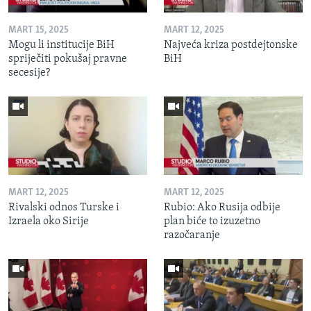
MART 15, 2025
MART 12, 2025
Mogu li institucije BiH
Najveća kriza postdejtonske
spriječiti pokušaj pravne
BiH
secesije?
MART 12, 2025
MART 12, 2025
Rivalski odnos Turske i
Rubio: Ako Rusija odbije
Izraela oko Sirije
plan biće to izuzetno
razočaranje