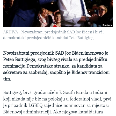
MAGAZIN
O GLASU AMERIKE
Learning English
ARHIVA - Novozabrani predsjednik SAD Joe Biden i bivši
demokratski predsjednički kandidat Pete Buttigieg.
PRATITE NAS
Novoizabrani predsjednik SAD Joe Biden imenovao je
Petea Buttigiega, svog bivšeg rivala za predsjedničku
Jezici
nominaciju Demokratske stranke, za kandidata za
sekretara za saobraćaj, saopštio je Bidenov tranzicioni
tim.
Buttigieg, bivši gradonačelnik South Banda u Indiani
koji nikada nije bio na položaju u federalnoj vladi, prvi
je pripadnik LGBTQ zajednice nominovan za mjesto u
Bidenovoj administraciji. Ako njegova kandidatura