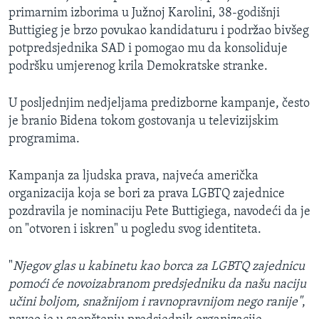
primarnim izborima u Južnoj Karolini, 38-godišnji
Buttigieg je brzo povukao kandidaturu i podržao bivšeg
potpredsjednika SAD i pomogao mu da konsoliduje
podršku umjerenog krila Demokratske stranke.
U posljednjim nedjeljama predizborne kampanje, često
je branio Bidena tokom gostovanja u televizijskim
programima.
Kampanja za ljudska prava, najveća američka
organizacija koja se bori za prava LGBTQ zajednice
pozdravila je nominaciju Pete Buttigiega, navodeći da je
on "otvoren i iskren" u pogledu svog identiteta.
"
Njegov glas u kabinetu kao borca za LGBTQ zajednicu
pomoći će novoizabranom predsjedniku da našu naciju
učini boljom, snažnijom i ravnopravnijom nego ranije"
,