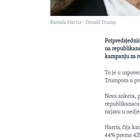
Kamala Harris - Donald Trump
Potpredsjednic
na republikanc
kampanju za re
To je u uspore
Trumpom u proš
Nova anketa, p
republikanaca 
najavu u nedje
Harris, čija k
44% prema 42% 