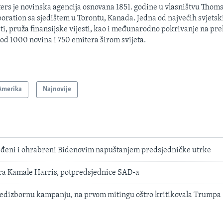
ers je novinska agencija osnovana 1851. godine u vlasništvu Thom
oration sa sjedištem u Torontu, Kanada. Jedna od najvećih svjetsk
sti, pruža finansijske vijesti, kao i međunarodno pokrivanje na pre
 od 1000 novina i 750 emitera širom svijeta.
Amerika
Najnovije
ađeni i ohrabreni Bidenovim napuštanjem predsjedničke utrke
era Kamale Harris, potpredsjednice SAD-a
redizbornu kampanju, na prvom mitingu oštro kritikovala Trumpa