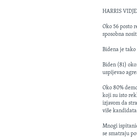
HARRIS VIDJE
Oko 56 posto re
sposobna nositi
Bidena je tako
Biden (81) oko
uspijevao agre
Oko 80% demokr
koji su isto re
izjavom da stra
više kandidata
Mnogi ispitani
se smatraju pot