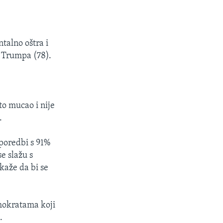
ntalno oštra i
a Trumpa (78).
to mucao i nije
.
poredbi s 91%
se slažu s
 kaže da bi se
emokratama koji
.