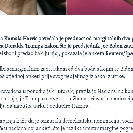
a Kamala Harris povećala je prednost od marginalnih dva 
a Donalda Trumpa nakon što je predsjednik Joe Biden zavr
izbor i predao baklju njoj, pokazala je anketa Reuters/Ips
dbi s marginalnim zaostatkom od dva boda s kojim se Biden
lotjednoj anketi prije svog nedjeljnog izlaska iz utrke.
rovedena u ponedjeljak i utorak, pratila je Nacionalnu ko
na kojoj je Trump u četvrtak službeno prihvatio nominacij
lju da napušta utrku i podupire Harrisa.
ampanja kaže da je osigurala demokratsku nominaciju, vodi
u nacionalnoj anketi, što je razlika unutar margine pogre