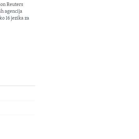
son Reuters
ih agencija
ko 16 jezika za