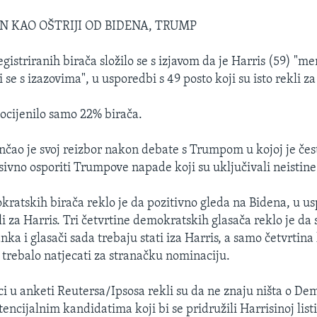
N KAO OŠTRIJI OD BIDENA, TRUMP
gistriranih birača složilo se s izjavom da je Harris (59) "me
 se s izazovima", u usporedbi s 49 posto koji su isto rekli z
 ocijenilo samo 22% birača.
nčao je svoj reizbor nakon debate s Trumpom u kojoj je čes
sivno osporiti Trumpove napade koji su uključivali neistine
atskih birača reklo je da pozitivno gleda na Bidena, u us
kli za Harris. Tri četvrtine demokratskih glasača reklo je da 
nka i glasači sada trebaju stati iza Harris, a samo četvrtina
 trebalo natjecati za stranačku nominaciju.
ci u anketi Reutersa/Ipsosa rekli su da ne znaju ništa o D
encijalnim kandidatima koji bi se pridružili Harrisinoj listi