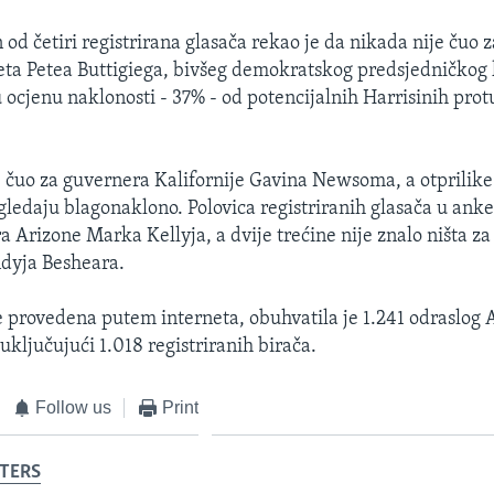
 od četiri registrirana glasača rekao je da nikada nije čuo
ta Petea Buttigiega, bivšeg demokratskog predsjedničkog 
u ocjenu naklonosti - 37% - od potencijalnih Harrisinih pro
e čuo za guvernera Kalifornije Gavina Newsoma, a otprilike 
gledaju blagonaklono. Polovica registriranih glasača u anke
ra Arizone Marka Kellyja, a dvije trećine nije znalo ništa z
dyja Besheara.
e provedena putem interneta, obuhvatila je 1.241 odraslog
uključujući 1.018 registriranih birača.
Follow us
Print
TERS