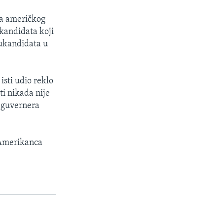
 za američkog
kandidata koji
tukandidata u
isti udio reklo
ti nikada nije
a guvernera
 Amerikanca