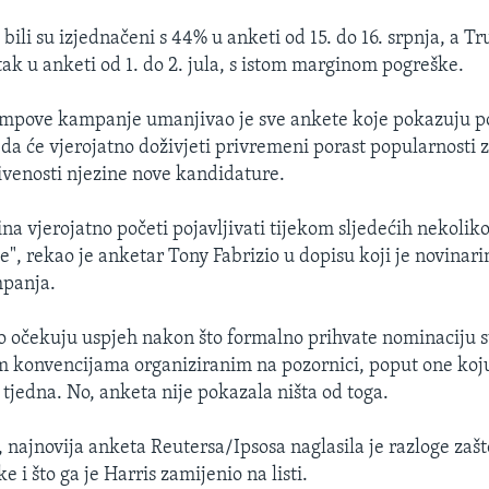
bili su izjednačeni s 44% u anketi od 15. do 16. srpnja, a T
tak u anketi od 1. do 2. jula, s istom marginom pogreške.
umpove kampanje umanjivao je sve ankete koje pokazuju p
i da će vjerojatno doživjeti privremeni porast popularnosti 
venosti njezine nove kandidature.
ina vjerojatno početi pojavljivati tijekom sljedećih nekoliko
e", rekao je anketar Tony Fabrizio u dopisu koji je novinari
panja.
o očekuju uspjeh nakon što formalno prihvate nominaciju s
im konvencijama organiziranim na pozornici, poput one ko
 tjedna. No, anketa nije pokazala ništa od toga.
, najnovija anketa Reutersa/Ipsosa naglasila je razloge zašt
e i što ga je Harris zamijenio na listi.