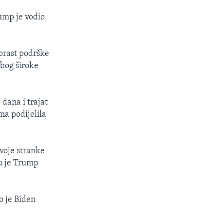
rump je vodio
orast podrške
zbog široke
 dana i trajat
ma podijelila
voje stranke
ju je Trump
o je Biden