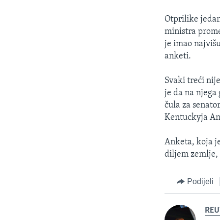
Otprilike jedan
ministra prome
je imao najviš
anketi.
Svaki treći nij
je da na njega 
čula za senato
Kentuckyja An
Anketa, koja j
diljem zemlje, 
Podijeli
REU