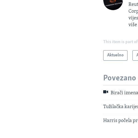
Reut
Corp
vije
više
This item is part of
Aktuelno
Povezano
Birači iznen
Tužilačka karij
Harris počela p