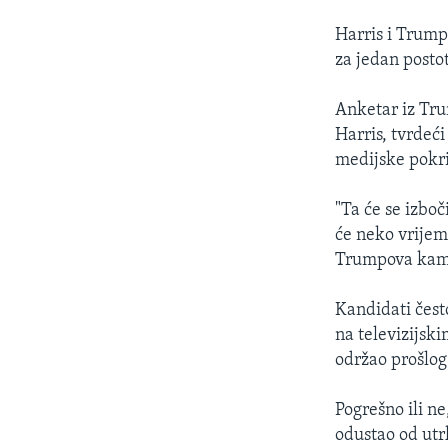
Harris i Trump 
za jedan posto
Anketar iz Tr
Harris, tvrdeć
medijske pokri
"Ta će se izboč
će neko vrijem
Trumpova kam
Kandidati čest
na televizijsk
održao prošlog
Pogrešno ili ne
odustao od utrk