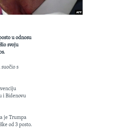
posto u odnosu
šio svoju
os.
 suočio s
nvenciju
u i Bidenovu
la je Trumpa
ške od 3 posto.