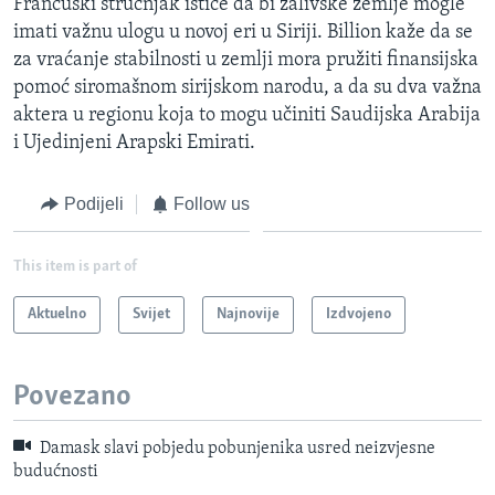
Francuski stručnjak ističe da bi zalivske zemlje mogle
imati važnu ulogu u novoj eri u Siriji. Billion kaže da se
za vraćanje stabilnosti u zemlji mora pružiti finansijska
pomoć siromašnom sirijskom narodu, a da su dva važna
aktera u regionu koja to mogu učiniti Saudijska Arabija
i Ujedinjeni Arapski Emirati.
Podijeli
Follow us
This item is part of
Aktuelno
Svijet
Najnovije
Izdvojeno
Povezano
Damask slavi pobjedu pobunjenika usred neizvjesne
budućnosti