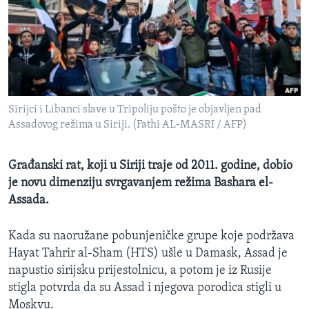
MAGAZIN
O GLASU AMERIKE
Learning English
Sirijci i Libanci slave u Tripoliju pošto je objavljen pad
PRATITE NAS
Assadovog režima u Siriji. (Fathi AL-MASRI / AFP)
Građanski rat, koji u Siriji traje od 2011. godine, dobio
Jezici
je novu dimenziju svrgavanjem režima Bashara el-
Assada.
Kada su naoružane pobunjeničke grupe koje podržava
Hayat Tahrir al-Sham (HTS) ušle u Damask, Assad je
napustio sirijsku prijestolnicu, a potom je iz Rusije
stigla potvrda da su Assad i njegova porodica stigli u
Moskvu.