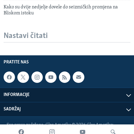
Kako su dvije nedjelje dovele do seizmičkih promjena na
Bliskom istoku
Nastavi čitati
PRATITE NAS
INFORMACIJE
SADRŽAJ
Sva prava zadržana. Glas Amerike © 2026 Glas Amerike:
bosnian-service@voanews.com