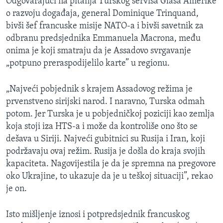
Odgovarajući na pitanja Turskog servisa Glasa Amerike
o razvoju događaja, general Dominique Trinquand,
bivši šef francuske misije NATO-a i bivši savetnik za
odbranu predsjednika Emmanuela Macrona, među
onima je koji smatraju da je Assadovo svrgavanje
„potpuno preraspodijelilo karte” u regionu.
„Najveći pobjednik s krajem Assadovog režima je
prvenstveno sirijski narod. I naravno, Turska odmah
potom. Jer Turska je u pobjedničkoj poziciji kao zemlja
koja stoji iza HTS-a i može da kontroliše ono što se
dešava u Siriji. Najveći gubitnici su Rusija i Iran, koji
podržavaju ovaj režim. Rusija je došla do kraja svojih
kapaciteta. Nagovijestila je da je spremna na pregovore
oko Ukrajine, to ukazuje da je u teškoj situaciji”, rekao
je on.
Isto mišljenje iznosi i potpredsjednik francuskog