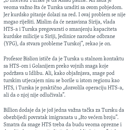
„U interesu Turske je da Assad padne. Ali sada je
veoma važno šta će Turska uraditi sa ovom pobjedom.
Jer kurdsko pitanje dolazi na red. I ovaj problem se nije
mogao riješiti. Mislim da će nezavisna Sirija, vlada
HTS-a i Turska pregovarati o smanjenju kapaciteta
kurdske milicije u Siriji, Jedinice narodne odbrane
(YPG), da stvara probleme Turskoj”, rekao je on.
Profesor Bislion ističe da je Turska u stalnom kontaktu
sa HTS-om i Golanijem preko vojnih snaga koje
podržava u Idlibu. Ali, kako objašnjava, snage pod
turskim utjecajem nisu se borile u istom regionu kao
HTS, i Turska je praktično „dozvolila operaciju HTS-a,
ali da o njoj nije odlučivala”.
Billion dodaje da je još jedna važna tačka za Tursku da
obezbijedi povratak imigranata u „što većem broju”.
Smatra da snage HTS treba da budu veoma oprezne i