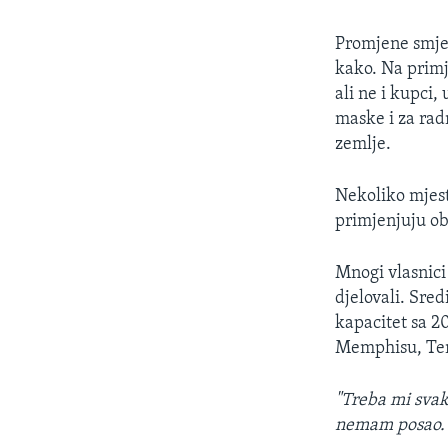
Promjene smjer
kako. Na primj
ali ne i kupci
maske i za rad
zemlje.
Nekoliko mjest
primjenjuju o
Mnogi vlasnici 
djelovali. Sre
kapacitet sa 2
Memphisu, Te
"Treba mi svak
nemam posao. 