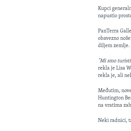
Kupci generaln
napustio prost
PanTerra Galle
obavezno nošen
diljem zemlje.
"Mi smo turist
rekla je Lisa 
rekla je, ali ne
Međutim, nove 
Huntington Be
na vratima zah
Neki radnici, 