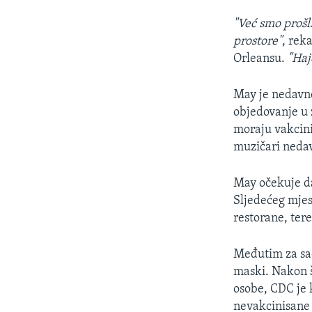
"Već smo prošl
prostore"
, rek
Orleansu.
"Haj
May je nedavno
objedovanje u z
moraju vakcinis
muzičari nedav
May očekuje da
Sljedećeg mjes
restorane, tere
Međutim za sad
maski. Nakon 
osobe, CDC je 
nevakcinisane