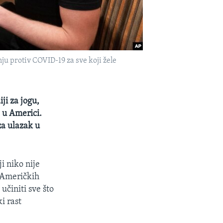
ju protiv COVID-19 za sve koji žele
ji za jogu,
 u Americi.
za ulazak u
ji niko nije
a Američkih
učiniti sve što
i rast