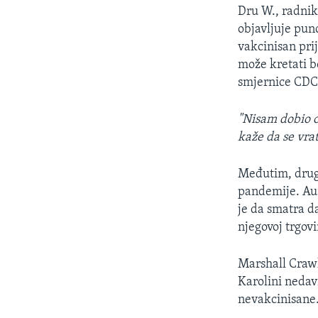
Dru W., radnik
objavljuje pun
vakcinisan prij
može kretati b
smjernice CDC -
"Nisam dobio o
kaže da se vra
Međutim, drugi
pandemije. Au
je da smatra d
njegovoj trgovi
Marshall Crawl
Karolini nedav
nevakcinisane.