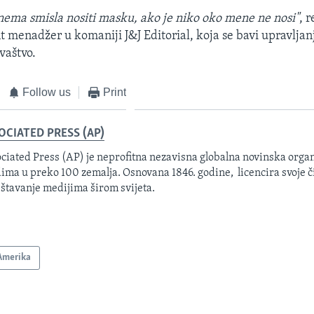
 nema smisla nositi masku, ako je niko oko mene ne nosi"
, 
nt menadžer u komaniji J&J Editorial, koja se bavi upravlj
vaštvo.
Follow us
Print
OCIATED PRESS (AP)
ciated Press (AP) je neprofitna nezavisna globalna novinska organ
ima u preko 100 zemalja. Osnovana 1846. godine, licencira svoje č
eštavanje medijima širom svijeta.
Amerika