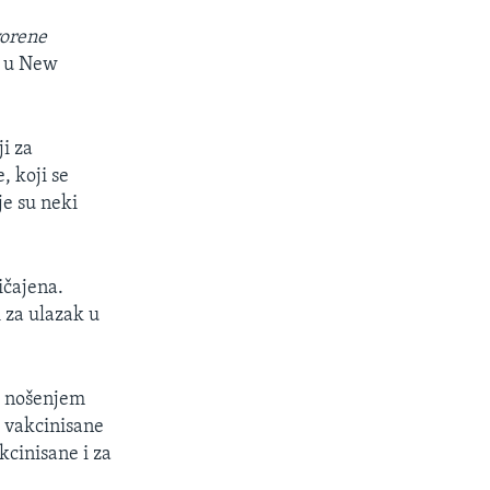
vorene
a u New
i za
, koji se
je su neki
ičajena.
 za ulazak u
m nošenjem
 vakcinisane
cinisane i za