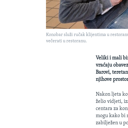
Konobar služi ručak klijentima u restoranu
večerati u restoranu.
Veliki i mali b
vraćaju obavez
Barovi, teretan
njihove prosto
Nakon ljeta koj
želio vidjeti,
centara za kont
mogu kako bi n
zabilježen u p