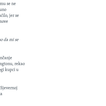
 mu se ne
puno
ilo, jer se
 nove
o da mi se
ončanje
ngtonu, rekao
ogi kupci u
 Sjevernoj
za