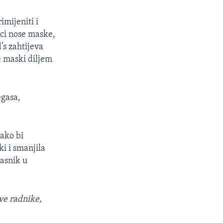
imijeniti i
ici nose maske,
’s zahtijeva
e maski diljem
egasa,
kako bi
i i smanjila
lasnik u
ave radnike,