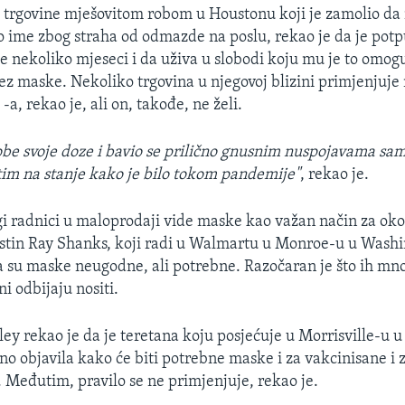
 trgovine mješovitom robom u Houstonu koji je zamolio da
o ime zbog straha od odmazde na poslu, rekao je da je pot
e nekoliko mjeseci i da uživa u slobodi koju mu je to omoguć
ez maske. Nekoliko trgovina u njegovoj blizini primjenjuje
a, rekao je, ali on, takođe, ne želi.
be svoje doze i bavio se prilično gnusnim nuspojavama sam
tim na stanje kako je bilo tokom pandemije"
, rekao je.
 radnici u maloprodaji vide maske kao važan način za ok
stin Ray Shanks, koji radi u Walmartu u Monroe-u u Washi
a su maske neugodne, ali potrebne. Razočaran je što ih mn
ni odbijaju nositi.
ey rekao je da je teretana koju posjećuje u Morrisville-u u
no objavila kako će biti potrebne maske i za vakcinisane i 
 Međutim, pravilo se ne primjenjuje, rekao je.