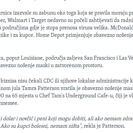
nica izazvale su zabunu oko toga koja se pravila moraju pr
er, Walmart i Target nedavno su počeli zahtijevati da radn
, u područjima gdje je stopa prenosa virusa velika. McDonald
nike i za kupce. Home Depot primjenjuje obavezno nošenj
a, poput Louisiane, područja zaljeva San Francisco i Las V
bavezno nošenje maski u zatvorenom prostoru.
biznisa nisu čekali CDC ili njihove lokalne administracije 
dinom jula Tamra Patterson vratila je obavezno nošenje mask
00 na 65 mjesta u Chef Tam's Underground Cafe-u, čiji je v
nnessee.
i dolar i novčić i peni koji mogu dobiti, ali ako nemam zdr
Ako su kupci bolesni, nemam ništa"
, rekla je Patterson.