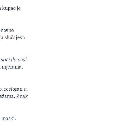
n kupac je
ponovno
ja slučajeva
stići do nas"
,
im mjerama,
, restoran u
režama. Znak
a maski.