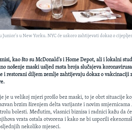
 Junior's u New Yorku. NYC će uskoro zahtijevati dokaz o cijepljen
iznisi, kao što su McDonald's i Home Depot, ali i lokalni studi
no nošenje maski usljed rasta broja slučajeva koronavirusa
e i restorani diljem zemlje zahtijevaju dokaz o vakcinaciji 
re.
e je u velikoj mjeri prošlo bez maski, to je obrt situacije ko
 izazvan brzim širenjem delta varijante i novim smjernicam
rolu bolesti. Međutim, vlasnici biznisa i radnici kažu da će 
jihova vrata ostala otvorena i kako ne bi usporili ekenomsk
osljednjih nekoliko mjeseci.