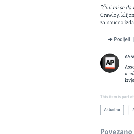
"Čini mi se da
Crawley, klije
za naučno izda
Podijeli
ASS
Asso
ured
izvj
This item is part of
Aktuelno
Povezano