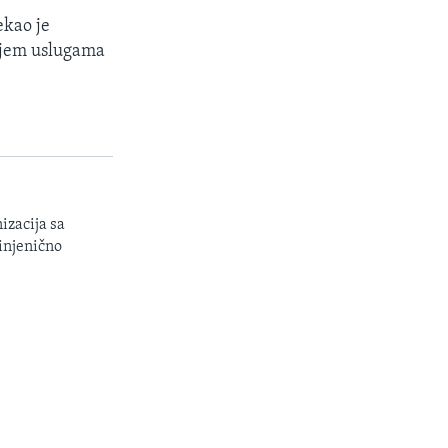
rekao je
anjem uslugama
izacija sa
injenično