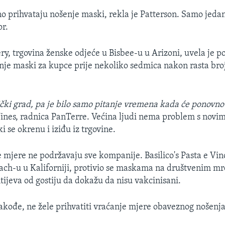
o prihvataju nošenje maski, rekla je Patterson. Samo jeda
or.
ry, trgovina ženske odjeće u Bisbee-u u Arizoni, uvela je 
je maski za kupce prije nekoliko sedmica nakon rasta bro
ički grad, pa je bilo samo pitanje vremena kada će ponovno 
Wines, radnica PanTerre. Većina ljudi nema problem s nov
ki se okrenu i iziđu iz trgovine.
mjere ne podržavaju sve kompanije. Basilico's Pasta e Vino
ach-u u Kaliforniji, protivio se maskama na društvenim m
tijeva od gostiju da dokažu da nisu vakcinisani.
takođe, ne žele prihvatiti vraćanje mjere obaveznog nošenj