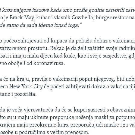
i kroz najgore izazove kada smo prošle godine zatvorili zat
ao je Brack May, kuhar i vlasnik Cowbella, burger restoran
de samo da sada idemo iznad toga."
 počeo zahtijevati od kupaca da pokažu dokaz o vakcinacij
atvorenom prostoru. Rekao je da želi zaštititi svoje radnike
ati i imaju malu djecu kod kuće, kao i svoje susjedstvo, gd
no oboljeli od koronavirusa.
 će na kraju, pravila o vakcinaciji poput njegovog, biti uob
eca New York City će početi zahtijevati dokaz o vakcinaciji
tane i pozorišta.
a je veća vjerovatnoća da će se kupci susresti s obavezni
što su u maju ukinute preporuke nošenja maski za potpuno
krajem maja preokrenuo kurs, preporučujući maske i za vak
 osobe u područjima s većim prenosom.