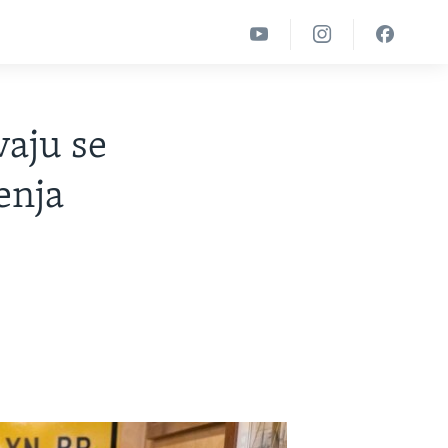
vaju se
enja