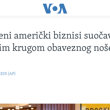
jeni američki biznisi suoča
vim krugom obaveznog noš
ESS (AP)