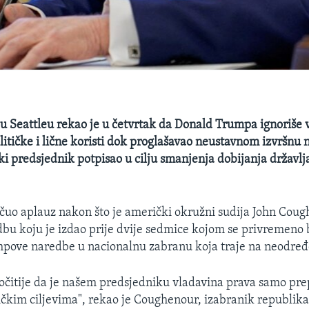
 u Seattleu rekao je u četvrtak da Donald Trumpa ignoriše 
litičke i lične koristi dok proglašavao neustavnom izvršnu
ki predsjednik potpisao u cilju smanjenja dobijanja državlj
ačuo aplauz nakon što je američki okružni sudija John Cou
bu koju je izdao prije dvije sedmice kojom se privremeno 
pove naredbe u nacionalnu zabranu koja traje na neodređ
e očitije da je našem predsjedniku vladavina prava samo pr
ičkim ciljevima", rekao je Coughenour, izabranik republik