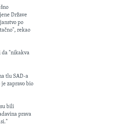
ešno
njene Države
janstvo po
tačno", rekao
i da "nikakva
 na tlu SAD-a
 je zapravo bio
su bili
ladavina prava
si."