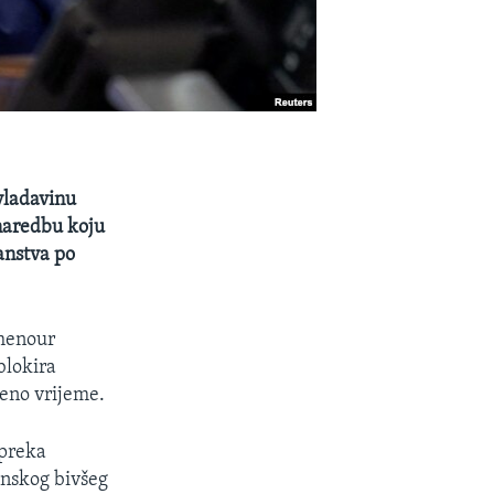
vladavinu
 naredbu koju
anstva po
ghenour
blokira
eno vrijeme.
epreka
anskog bivšeg