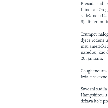
Presuda sudije
Illinoisa i Or
sadržano u 14.
Sjedinjenim Dr
Trumpov nalog 
djece rođene u
nisu američki d
naredbu, kao d
20. januara.
Coughenourova 
izdale savezne
Savezni sudija
Hampshireu u p
država koje pr