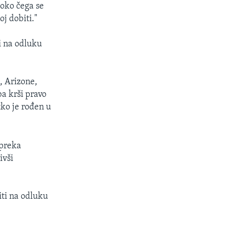
oko čega se
oj dobiti."
i na odluku
, Arizone,
ba krši pravo
ko je rođen u
epreka
ivši
iti na odluku