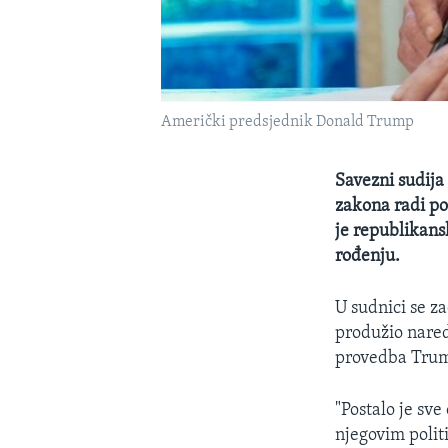
Američki predsjednik Donald Trump
Savezni sudija
zakona radi po
je republikans
rođenju.
U sudnici se z
produžio nared
provedba Trum
"Postalo je sv
njegovim polit