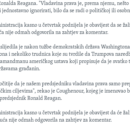
onalda Reagana. "Vladavina prava je, prema njemu, nešto 
i jednostavno ignorirati, bilo da se radi o političkoj ili osobn
istracija kasno u četvrtak podnijela je obavijest da se žal
uća nije odmah odgovorila na zahtjev za komentar.
slijedila je nakon tužbe demokratskih država Washingtona
egona i nekoliko trudnica koje su tvrdile da Trumpova nared
 amandmanu američkog ustava koji propisuje da je svatko t
ržavama građanin.
e očitije da je našem predsjedniku vladavina prava samo pr
ičkim ciljevima", rekao je Coughenour, kojeg je imenovao b
 predsjednik Ronald Reagan.
istracija kasno u četvrtak podnijela je obavijest da će žal
 kuća nije odmah odgovorila na zahtjev za komentar.