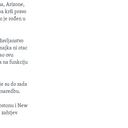
a, Arizone,
ba krši pravo
o je rođen u
žavljanstvo
majka ni otac
sao ovu
a na funkciju
je su do sada
 naredbu.
Bostonu i New
a zahtjev