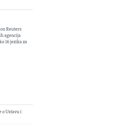
son Reuters
ih agencija
ko 16 jezika za
 o Ustavu i