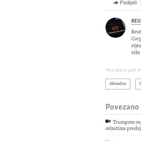
Podijeli
REU
Reut
Corp
vije
više
This item is part of
Aktuelno
Povezano
Trumpovo osp
ovlastima preds