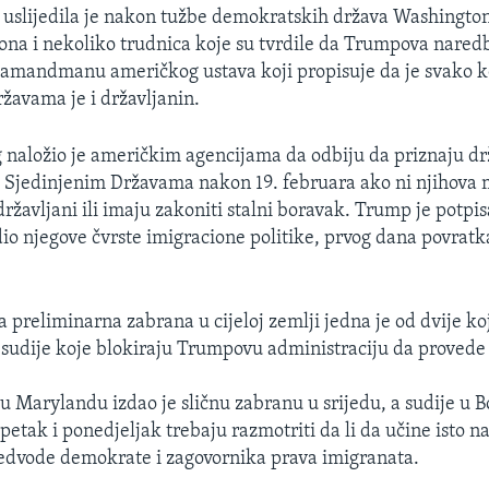
 uslijedila je nakon tužbe demokratskih država Washington
egona i nekoliko trudnica koje su tvrdile da Trumpova nared
 amandmanu američkog ustava koji propisuje da je svako k
žavama je i državljanin.
naložio je američkim agencijama da odbiju da priznaju dr
 Sjedinjenim Državama nakon 19. februara ako ni njihova 
ržavljani ili imaju zakoniti stalni boravak. Trump je potpi
io njegove čvrste imigracione politike, prvog dana povratk
preliminarna zabrana u cijeloj zemlji jedna je od dvije ko
 sudije koje blokiraju Trumpovu administraciju da provede
 u Marylandu izdao je sličnu zabranu u srijedu, a sudije u 
etak i ponedjeljak trebaju razmotriti da li da učine isto n
edvode demokrate i zagovornika prava imigranata.