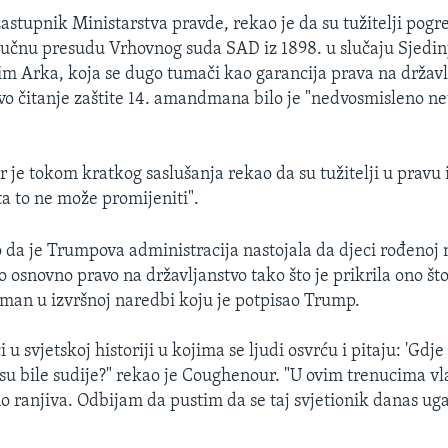
astupnik Ministarstva pravde, rekao je da su tužitelji pogr
jučnu presudu Vrhovnog suda SAD iz 1898. u slučaju Sjedi
m Arka, koja se dugo tumači kao garancija prava na državl
vo čitanje zaštite 14. amandmana bilo je "nedvosmisleno ne
 je tokom kratkog saslušanja rekao da su tužitelji u pravu 
ta to ne može promijeniti".
o da je Trumpova administracija nastojala da djeci rođenoj
 osnovno pravo na državljanstvo tako što je prikrila ono što
an u izvršnoj naredbi koju je potpisao Trump.
 u svjetskoj historiji u kojima se ljudi osvrću i pitaju: 'Gdje 
 su bile sudije?" rekao je Coughenour. "U ovim trenucima v
o ranjiva. Odbijam da pustim da se taj svjetionik danas uga