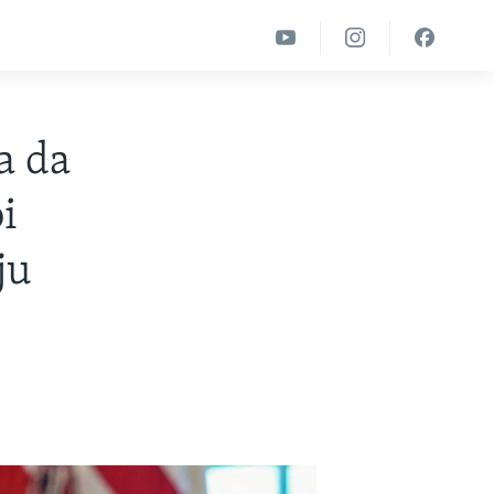
a da
i
ju