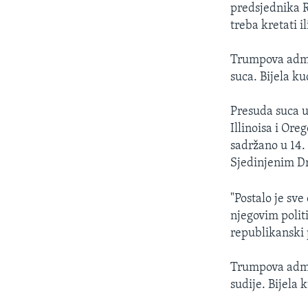
predsjednika R
treba kretati il
Trumpova admin
suca. Bijela k
Presuda suca u
Illinoisa i Or
sadržano u 14.
Sjedinjenim D
"Postalo je sv
njegovim polit
republikanski
Trumpova admin
sudije. Bijela