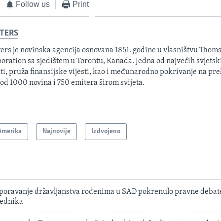
Follow us
Print
TERS
ers je novinska agencija osnovana 1851. godine u vlasništvu Thom
oration sa sjedištem u Torontu, Kanada. Jedna od najvećih svjetsk
sti, pruža finansijske vijesti, kao i međunarodno pokrivanje na pre
 od 1000 novina i 750 emitera širom svijeta.
Amerika
Najnovije
Izdvojeno
oravanje državljanstva rođenima u SAD pokrenulo pravne debate
jednika