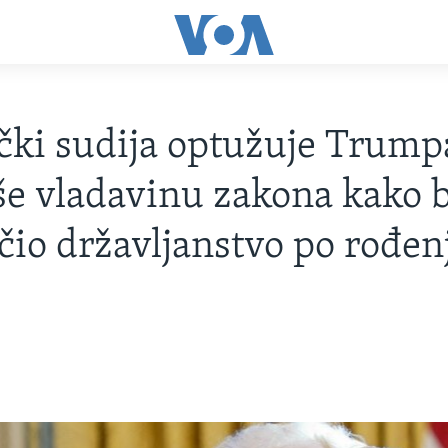
ki sudija optužuje Trump
še vladavinu zakona kako b
čio državljanstvo po rođen
5