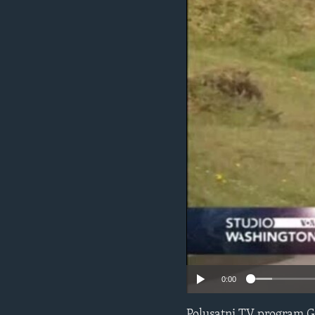
MAGAZIN
O GLASU AMERIKE
0:00
Polusatni TV program G