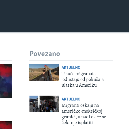
EMBED
Povezano
AKTUELNO
Tisuće migranata
'odustaju od pokušaja
ulaska u Ameriku'
AKTUELNO
Migranti čekaju na
američko-meksičkoj
granici, u nadi da će se
čekanje isplatiti