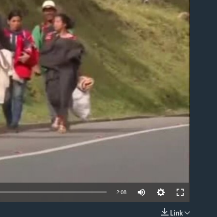
able
2:08
Link