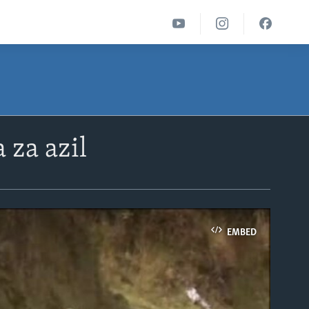
 za azil
EMBED