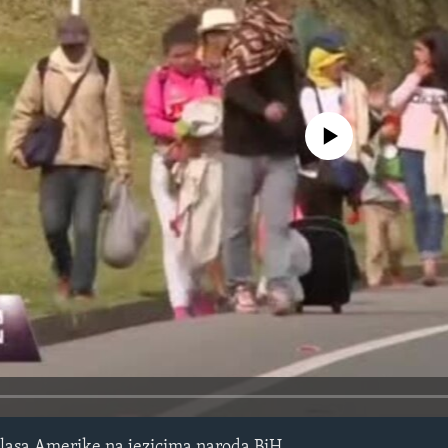
No media source currently avail
lasa Amerike na jezicima naroda BiH