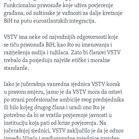
Funkcionalno pravosuđe koje uživa povjerenje
građana, od suštinske je važnosti za dalje kretanje
BiH na putu euroatlantskih integracija.
VSTV ima neke od najvažnijih odgovornosti koje
se tiču pravosuđa BiH, kao što su imenovanja i
razrješenja sudija i tužilaca. Zato bi članovi VSTV
trebalo da posjeduju najviše etičke i moralne
standarde.
Iako je jučerašnja vanredna sjednica VSTV korak
u pravom smjeru, jasno je da VSTV mora da ostavi
po strani profesionalne ambicije svog predsjednika
ili bilo kojeg drugog člana i uradi ono što je
potrebno da bi se vratilo povjerenje javnosti u
instituciju koja pati od krize povjerenja. Na
jučerašnjoj sjednici, VSTV zaključilo je da je odnos
između Vijeća i međunarodne zajednice narušen