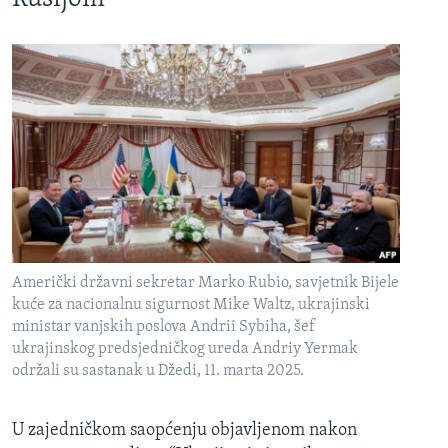
Američki državni sekretar Marko Rubio, savjetnik Bijele
kuće za nacionalnu sigurnost Mike Waltz, ukrajinski
ministar vanjskih poslova Andrii Sybiha, šef
ukrajinskog predsjedničkog ureda Andriy Yermak
održali su sastanak u Džedi, 11. marta 2025.
U zajedničkom saopćenju objavljenom nakon