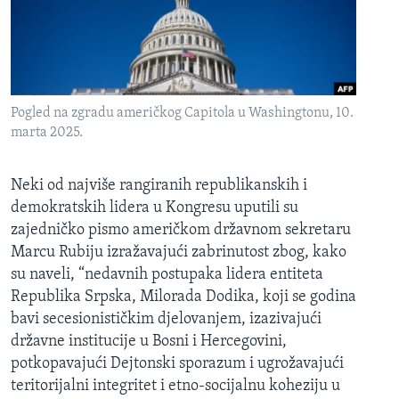
Pogled na zgradu američkog Capitola u Washingtonu, 10.
marta 2025.
Neki od najviše rangiranih republikanskih i
demokratskih lidera u Kongresu uputili su
zajedničko pismo američkom državnom sekretaru
Marcu Rubiju izražavajući zabrinutost zbog, kako
su naveli, “nedavnih postupaka lidera entiteta
Republika Srpska, Milorada Dodika, koji se godina
bavi secesionističkim djelovanjem, izazivajući
državne institucije u Bosni i Hercegovini,
potkopavajući Dejtonski sporazum i ugrožavajući
teritorijalni integritet i etno-socijalnu koheziju u