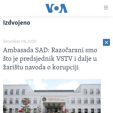
Linkovi
Pređi
na
Izdvojeno
glavni
TV PROGRAM
sadržaj
VIDEO
Pređi
decembar 04, 2020
na
FOTOGRAFIJE DANA
glavnu
Ambasada SAD: Razočarani smo
VIJESTI
navigaciju
što je predsjednik VSTV i dalje u
Idi
NAUKA I TEHNOLOGIJA
SJEDINJENE AMERIČKE DRŽAVE
žarištu navoda o korupciji
na
SPECIJALNI PROJEKTI
BOSNA I HERCEGOVINA
pretragu
KORUPCIJA
SVIJET
SLOBODA MEDIJA
ŽENSKA STRANA
IZBJEGLIČKA STRANA