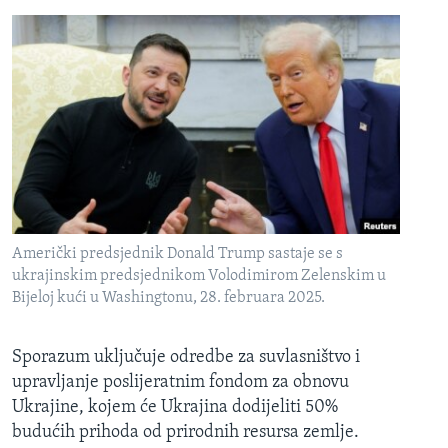
Američki predsjednik Donald Trump sastaje se s
ukrajinskim predsjednikom Volodimirom Zelenskim u
Bijeloj kući u Washingtonu, 28. februara 2025.
Sporazum uključuje odredbe za suvlasništvo i
upravljanje poslijeratnim fondom za obnovu
Ukrajine, kojem će Ukrajina dodijeliti 50%
budućih prihoda od prirodnih resursa zemlje.