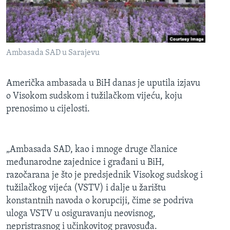
MAGAZIN
O GLASU AMERIKE
Ambasada SAD u Sarajevu
Learning English
PRATITE NAS
Američka ambasada u BiH danas je uputila izjavu
o Visokom sudskom i tužilačkom vijeću, koju
prenosimo u cijelosti.
Jezici
„Ambasada SAD, kao i mnoge druge članice
međunarodne zajednice i građani u BiH,
razočarana je što je predsjednik Visokog sudskog i
tužilačkog vijeća (VSTV) i dalje u žarištu
konstantnih navoda o korupciji, čime se podriva
uloga VSTV u osiguravanju neovisnog,
nepristrasnog i učinkovitog pravosuđa.