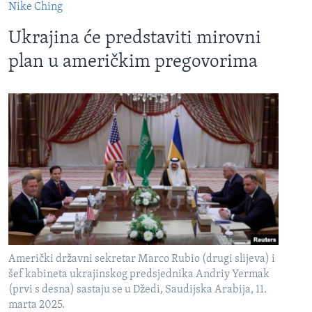
Nike Ching
Ukrajina će predstaviti mirovni
plan u američkim pregovorima
Američki državni sekretar Marco Rubio (drugi slijeva) i
šef kabineta ukrajinskog predsjednika Andriy Yermak
(prvi s desna) sastaju se u Džedi, Saudijska Arabija, 11.
marta 2025.