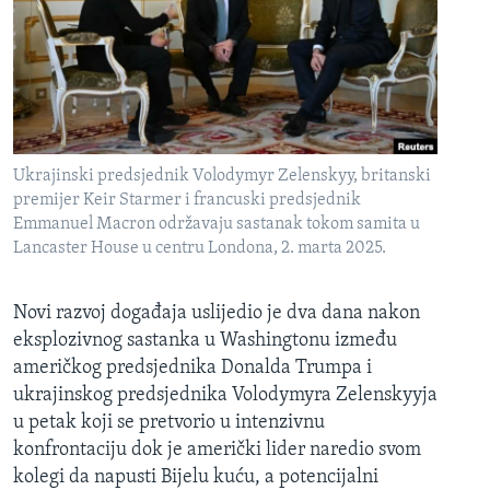
Ukrajinski predsjednik Volodymyr Zelenskyy, britanski
premijer Keir Starmer i francuski predsjednik
Emmanuel Macron održavaju sastanak tokom samita u
Lancaster House u centru Londona, 2. marta 2025.
Novi razvoj događaja uslijedio je dva dana nakon
eksplozivnog sastanka u Washingtonu između
američkog predsjednika Donalda Trumpa i
ukrajinskog predsjednika Volodymyra Zelenskyyja
u petak koji se pretvorio u intenzivnu
konfrontaciju dok je američki lider naredio svom
kolegi da napusti Bijelu kuću, a potencijalni