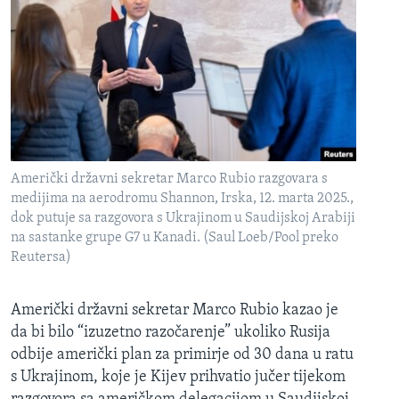
Američki državni sekretar Marco Rubio razgovara s
medijima na aerodromu Shannon, Irska, 12. marta 2025.,
dok putuje sa razgovora s Ukrajinom u Saudijskoj Arabiji
na sastanke grupe G7 u Kanadi. (Saul Loeb/Pool preko
Reutersa)
Američki državni sekretar Marco Rubio kazao je
da bi bilo “izuzetno razočarenje” ukoliko Rusija
odbije američki plan za primirje od 30 dana u ratu
s Ukrajinom, koje je Kijev prihvatio jučer tijekom