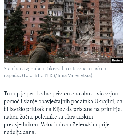
Stambena zgrada u Pokrovsku oštećena u ruskom
napadu. (Foto: REUTERS/Inna Varenytsia)
Trump je prethodno privremeno obustavio vojnu
pomoć i slanje obavještajnih podataka Ukrajini, da
bi izvršio pritisak na Kijev da pristane na primirje,
nakon žučne polemike sa ukrajinskim
predsjednikom Volodimirom Zelenskim prije
nedelju dana.