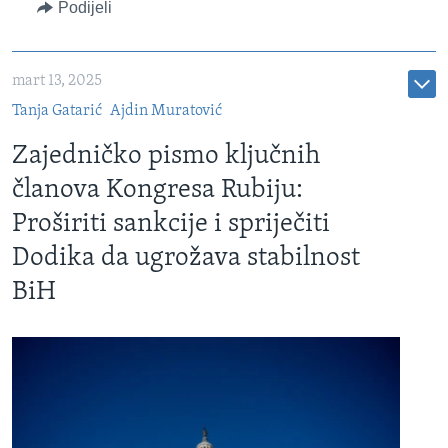
Podijeli
mart 13, 2025
Tanja Gatarić
Ajdin Muratović
Zajedničko pismo ključnih
članova Kongresa Rubiju:
Proširiti sankcije i spriječiti
Dodika da ugrožava stabilnost
BiH