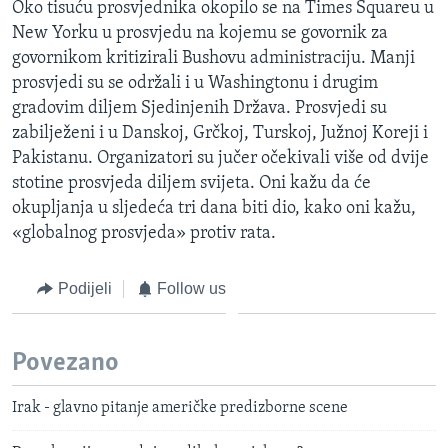
Oko tisuću prosvjednika okopilo se na Times Squareu u
MAGAZIN
New Yorku u prosvjedu na kojemu se govornik za
O GLASU AMERIKE
govornikom kritizirali Bushovu administraciju. Manji
prosvjedi su se održali i u Washingtonu i drugim
Learning English
gradovim diljem Sjedinjenih Država. Prosvjedi su
zabilježeni i u Danskoj, Grčkoj, Turskoj, Južnoj Koreji i
Pakistanu. Organizatori su jučer očekivali više od dvije
PRATITE NAS
stotine prosvjeda diljem svijeta. Oni kažu da će
okupljanja u sljedeća tri dana biti dio, kako oni kažu,
«globalnog prosvjeda» protiv rata.
Jezici
Podijeli
Follow us
Povezano
Irak - glavno pitanje američke predizborne scene