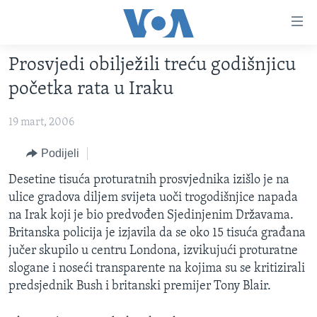
Linkovi
Pređi
na
Prosvjedi obilježili treću godišnjicu
glavni
TV PROGRAM
sadržaj
početka rata u Iraku
VIDEO
Pređi
na
19 mart, 2006
FOTOGRAFIJE DANA
glavnu
VIJESTI
Podijeli
navigaciju
Idi
NAUKA I TEHNOLOGIJA
SJEDINJENE AMERIČKE DRŽAVE
Desetine tisuća proturatnih prosvjednika izišlo je na
na
ulice gradova diljem svijeta uoči trogodišnjice napada
SPECIJALNI PROJEKTI
BOSNA I HERCEGOVINA
pretragu
na Irak koji je bio predvođen Sjedinjenim Državama.
KORUPCIJA
SVIJET
Britanska policija je izjavila da se oko 15 tisuća građana
jučer skupilo u centru Londona, izvikujući proturatne
SLOBODA MEDIJA
slogane i noseći transparente na kojima su se kritizirali
ŽENSKA STRANA
predsjednik Bush i britanski premijer Tony Blair.
IZBJEGLIČKA STRANA