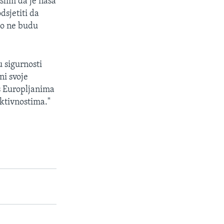
slim da je naša
dsjetiti da
ko ne budu
u sigurnosti
ni svoje
 s Europljanima
aktivnostima."