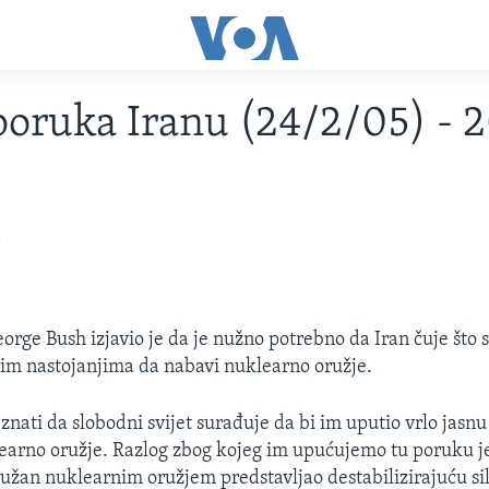
poruka Iranu (24/2/05) - 
5
orge Bush izjavio je da je nužno potrebno da Iran čuje što s
vim nastojanjima da nabavi nuklearno oružje.
 znati da slobodni svijet surađuje da bi im uputio vrlo jasn
learno oružje. Razlog zbog kojeg im upućujemo tu poruku je
ružan nuklearnim oružjem predstavljao destabilizirajuću sil