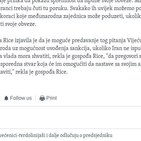
aje prilika da pokažu spremnost da ispune svoje obveze. Mi
Iranci trebaju čuti tu poruku. Svakako ih uvijek možemo po
i koraci koje međunarodna zajednica može poduzeti, ukoli
ti svoje obveze.
 Rice izjavila je da je moguće predavanje tog pitanja Vijeć
roda uz mogućnost uvođenja sankcija, ukoliko Iran ne ispu
a vlada mora shvatiti, rekla je gospođa Rice, "da pregovori
 sporedna stvar koja će im omogućiti da nastave sa svojim 
viti," rekla je gospođa Rice.
Follow us
Print
većenici-tvrdolinijaši i dalje odlučuju o predsjedniku