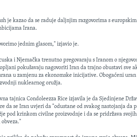
sh je kazao da se raduje daljnjim razgovorima s europskim
bicijama Irana.
ovorimo jednim glasom," izjavio je.
ancuska i Njemačka trenutno pregovaraju s Iranom o njego
pljani pokušavaju nagovoriti Iran da trajno obustavi sve ak
rana u zamjenu za ekonomske inicijative. Obogaćeni uran 
zvodnji nuklearnog oružja.
na tajnica Condoleezza Rice izjavila je da Sjedinjene Drža
e da se Iran uvjeri da "odustane od svakog nastojanja da 
je pod krinkom civilne proizvodnje i da se pridržava svojih
obveza."