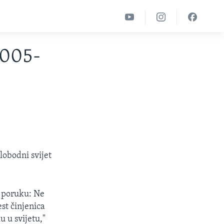
2005-
lobodni svijet
u poruku: Ne
st činjenica
u u svijetu,"