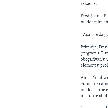
MAGAZIN
rekao je.
O GLASU AMERIKE
Predsjednik Bu
nuklearnim am
"Važno je da g
Britanija, Fr
programu. Euro
obogaćivanju u
element u proi
Američka držav
europske napor
nuklearno oruž
međunarodnih 