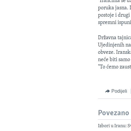
"Irancima se d
poruka jasna. 
postoje i drug
spremni ispuni
Državna tajnica
Ujedinjenih na
obveze. Iransk
neće biti samo
"To ćemo zausta
Podijeli
Povezano
Izbori u Iranu: S