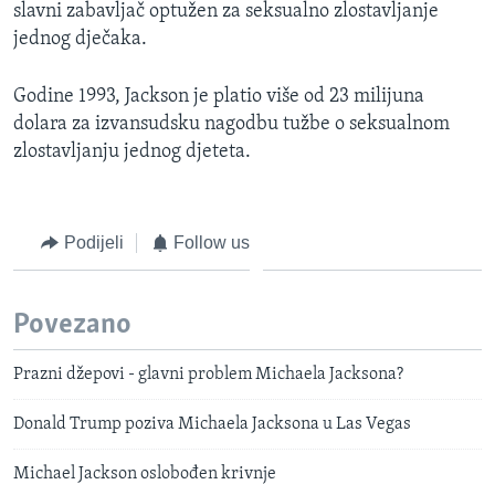
slavni zabavljač optužen za seksualno zlostavljanje
MAGAZIN
jednog dječaka.
O GLASU AMERIKE
Godine 1993, Jackson je platio više od 23 milijuna
Learning English
dolara za izvansudsku nagodbu tužbe o seksualnom
zlostavljanju jednog djeteta.
PRATITE NAS
Podijeli
Follow us
Jezici
Povezano
Prazni džepovi - glavni problem Michaela Jacksona?
Donald Trump poziva Michaela Jacksona u Las Vegas
Michael Jackson oslobođen krivnje