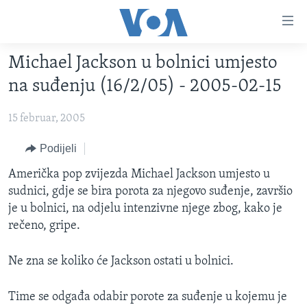
Linkovi
Pređi
na
Michael Jackson u bolnici umjesto
glavni
TV PROGRAM
sadržaj
na suđenju (16/2/05) - 2005-02-15
VIDEO
Pređi
na
15 februar, 2005
FOTOGRAFIJE DANA
glavnu
VIJESTI
Podijeli
navigaciju
Idi
NAUKA I TEHNOLOGIJA
SJEDINJENE AMERIČKE DRŽAVE
Američka pop zvijezda Michael Jackson umjesto u
na
sudnici, gdje se bira porota za njegovo suđenje, završio
SPECIJALNI PROJEKTI
BOSNA I HERCEGOVINA
pretragu
je u bolnici, na odjelu intenzivne njege zbog, kako je
KORUPCIJA
SVIJET
rečeno, gripe.
SLOBODA MEDIJA
Ne zna se koliko će Jackson ostati u bolnici.
ŽENSKA STRANA
IZBJEGLIČKA STRANA
Time se odgađa odabir porote za suđenje u kojemu je