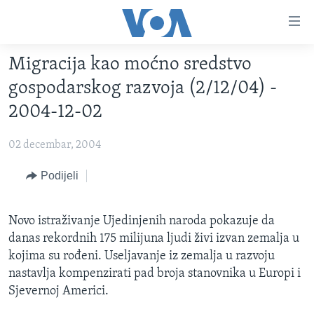
Linkovi
Pređi
na
Migracija kao moćno sredstvo
glavni
TV PROGRAM
sadržaj
gospodarskog razvoja (2/12/04) -
VIDEO
Pređi
2004-12-02
na
FOTOGRAFIJE DANA
glavnu
02 decembar, 2004
VIJESTI
navigaciju
Idi
NAUKA I TEHNOLOGIJA
Podijeli
SJEDINJENE AMERIČKE DRŽAVE
na
SPECIJALNI PROJEKTI
BOSNA I HERCEGOVINA
pretragu
Novo istraživanje Ujedinjenih naroda pokazuje da
KORUPCIJA
SVIJET
danas rekordnih 175 milijuna ljudi živi izvan zemalja u
SLOBODA MEDIJA
kojima su rođeni. Useljavanje iz zemalja u razvoju
nastavlja kompenzirati pad broja stanovnika u Europi i
ŽENSKA STRANA
Sjevernoj Americi.
IZBJEGLIČKA STRANA