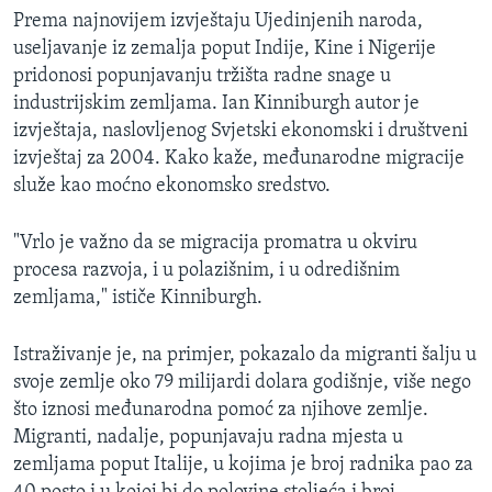
MAGAZIN
Prema najnovijem izvještaju Ujedinjenih naroda,
useljavanje iz zemalja poput Indije, Kine i Nigerije
O GLASU AMERIKE
pridonosi popunjavanju tržišta radne snage u
industrijskim zemljama. Ian Kinniburgh autor je
Learning English
izvještaja, naslovljenog Svjetski ekonomski i društveni
izvještaj za 2004. Kako kaže, međunarodne migracije
PRATITE NAS
služe kao moćno ekonomsko sredstvo.
"Vrlo je važno da se migracija promatra u okviru
procesa razvoja, i u polazišnim, i u odredišnim
Jezici
zemljama," ističe Kinniburgh.
Istraživanje je, na primjer, pokazalo da migranti šalju u
svoje zemlje oko 79 milijardi dolara godišnje, više nego
što iznosi međunarodna pomoć za njihove zemlje.
Migranti, nadalje, popunjavaju radna mjesta u
zemljama poput Italije, u kojima je broj radnika pao za