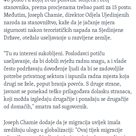
40 posto i u kojoj bi do polovine stoljeća i broj
stanovnika, prema procjenama trebao pasti za 15 posto.
Međutim, Joseph Chamie, direktor Odjela Ujedinjenih
naroda za stanovništvo, kaže da je jačanje mjera
sigurnosti nakon terorističkih napada na Sjedinjene
Države, otežalo useljavanje u razvijene zemlje.
"Tu su interesi sukobljeni. Poslodavci potiču
useljavanje, da bi dobili svježu radnu snagu, a i vlade
često podržavaju dovođenje ljudi da bi se zadovoljile
potrebe privatnog sektora i ispunila radna mjesta koja
drugi ne žele, poput branja povrća. S druge strane,
javnost se ponekad teško prilagođava dolasku stranaca,
koji možda izgledaju drugačije i ponašaju se drugačije
od domaćih," smatra naš sugovornik.
Joseph Chamie dodaje da je migracija uvijek imala
središnju ulogu u globalizaciji: "Ovaj tijek migracije