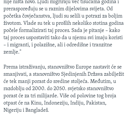
nije ništa novo. Ljudi migriraju već tisućama godina i
preraspoređuju se u raznim dijelovima svijeta. Od
početka čovječanstva, ljudi su selili u potrazi za boljim
životom. Vlade su tek u prošlih nekoliko stotina godina
počele formalizirati taj proces. Sada je pitanje – kako
taj proces uspostaviti tako da u njemu svi imaju koristi
– i migranti, i polazišne, ali i odredišne i tranzitne
zemlje."
Prema istraživanju, stanovništvo Europe nastavit će se
smanjivati, a stanovništvo Sjedinjenih Država zabilježit
će tek manji porast do sredine stoljeća. Međutim, u
razdoblju od 2000. do 2050. svjetsko stanovništvo
porast će za tri milijarde. Više od polovine tog broja
otpast će na Kinu, Indoneziju, Indiju, Pakistan,
Nigeriju i Bangladeš.