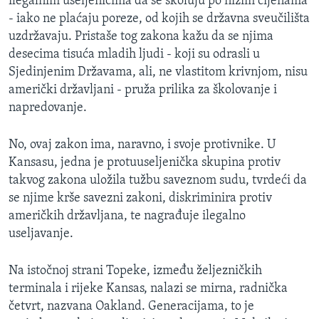
ilegalnim useljenicima da se školuju po nižim cijenama
MAGAZIN
- iako ne plaćaju poreze, od kojih se državna sveučilišta
uzdržavaju. Pristaše tog zakona kažu da se njima
O GLASU AMERIKE
desecima tisuća mladih ljudi - koji su odrasli u
Sjedinjenim Državama, ali, ne vlastitom krivnjom, nisu
Learning English
američki državljani - pruža prilika za školovanje i
napredovanje.
PRATITE NAS
No, ovaj zakon ima, naravno, i svoje protivnike. U
Kansasu, jedna je protuuseljenička skupina protiv
takvog zakona uložila tužbu saveznom sudu, tvrdeći da
Jezici
se njime krše savezni zakoni, diskriminira protiv
američkih državljana, te nagrađuje ilegalno
useljavanje.
Na istočnoj strani Topeke, između željezničkih
terminala i rijeke Kansas, nalazi se mirna, radnička
četvrt, nazvana Oakland. Generacijama, to je