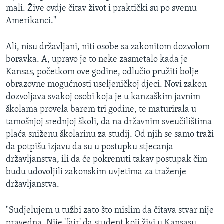
mali. Žive ovdje čitav život i praktički su po svemu
Amerikanci."
Ali, nisu državljani, niti osobe sa zakonitom dozvolom
boravka. A, upravo je to neke zasmetalo kada je
Kansas, početkom ove godine, odlučio pružiti bolje
obrazovne mogućnosti useljeničkoj djeci. Novi zakon
dozvoljava svakoj osobi koja je u kanzaškim javnim
školama provela barem tri godine, te maturirala u
tamošnjoj srednjoj školi, da na državnim sveučilištima
plaća sniženu školarinu za studij. Od njih se samo traži
da potpišu izjavu da su u postupku stjecanja
državljanstva, ili da će pokrenuti takav postupak čim
budu udovoljili zakonskim uvjetima za traženje
državljanstva.
"Sudjelujem u tužbi zato što mislim da čitava stvar nije
pravedna. Nije 'fair' da student koji živi u Kansasu