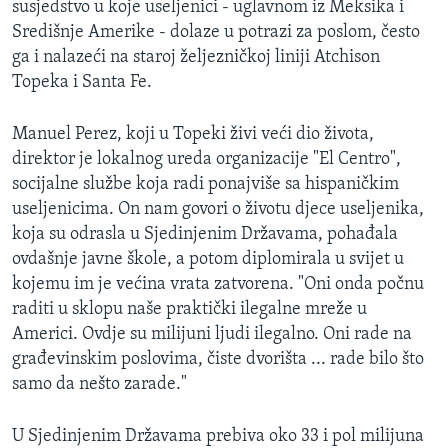
susjedstvo u koje useljenici - uglavnom iz Meksika i
Središnje Amerike - dolaze u potrazi za poslom, često
ga i nalazeći na staroj željezničkoj liniji Atchison
Topeka i Santa Fe.
Manuel Perez, koji u Topeki živi veći dio života,
direktor je lokalnog ureda organizacije "El Centro",
socijalne službe koja radi ponajviše sa hispaničkim
useljenicima. On nam govori o životu djece useljenika,
koja su odrasla u Sjedinjenim Državama, pohađala
ovdašnje javne škole, a potom diplomirala u svijet u
kojemu im je većina vrata zatvorena. "Oni onda počnu
raditi u sklopu naše praktički ilegalne mreže u
Americi. Ovdje su milijuni ljudi ilegalno. Oni rade na
građevinskim poslovima, čiste dvorišta ... rade bilo što
samo da nešto zarade."
U Sjedinjenim Državama prebiva oko 33 i pol milijuna