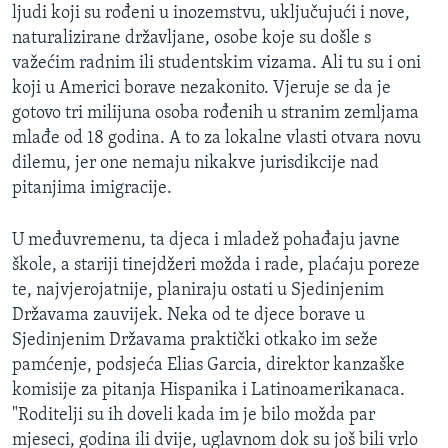
ljudi koji su rođeni u inozemstvu, uključujući i nove,
naturalizirane državljane, osobe koje su došle s
važećim radnim ili studentskim vizama. Ali tu su i oni
koji u Americi borave nezakonito. Vjeruje se da je
gotovo tri milijuna osoba rođenih u stranim zemljama
mlađe od 18 godina. A to za lokalne vlasti otvara novu
dilemu, jer one nemaju nikakve jurisdikcije nad
pitanjima imigracije.
U međuvremenu, ta djeca i mladež pohađaju javne
škole, a stariji tinejdžeri možda i rade, plaćaju poreze
te, najvjerojatnije, planiraju ostati u Sjedinjenim
Državama zauvijek. Neka od te djece borave u
Sjedinjenim Državama praktički otkako im seže
pamćenje, podsjeća Elias Garcia, direktor kanzaške
komisije za pitanja Hispanika i Latinoamerikanaca.
"Roditelji su ih doveli kada im je bilo možda par
mjeseci, godina ili dvije, uglavnom dok su još bili vrlo