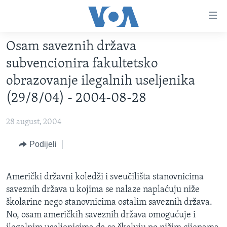
Linkovi
Pređi
na
Osam saveznih država
glavni
TV PROGRAM
sadržaj
subvencionira fakultetsko
VIDEO
Pređi
obrazovanje ilegalnih useljenika
na
FOTOGRAFIJE DANA
(29/8/04) - 2004-08-28
glavnu
VIJESTI
navigaciju
28 august, 2004
Idi
NAUKA I TEHNOLOGIJA
SJEDINJENE AMERIČKE DRŽAVE
na
Podijeli
SPECIJALNI PROJEKTI
BOSNA I HERCEGOVINA
pretragu
KORUPCIJA
SVIJET
Američki državni koledži i sveučilišta stanovnicima
SLOBODA MEDIJA
saveznih država u kojima se nalaze naplaćuju niže
ŽENSKA STRANA
školarine nego stanovnicima ostalim saveznih država.
No, osam američkih saveznih država omogućuje i
IZBJEGLIČKA STRANA