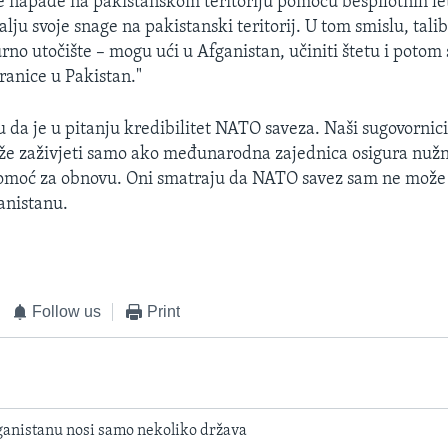
 napade na pakistanskom teritoriju pomoću bespilotnih le
lju svoje snage na pakistanski teritorij. U tom smislu, tali
urno utočište – mogu ući u Afganistan, učiniti štetu i potom
ranice u Pakistan."
u da je u pitanju kredibilitet NATO saveza. Naši sugovornic
že zaživjeti samo ako međunarodna zajednica osigura nu
pomoć za obnovu. Oni smatraju da NATO savez sam ne može s
ganistanu.
Follow us
Print
fganistanu nosi samo nekoliko država