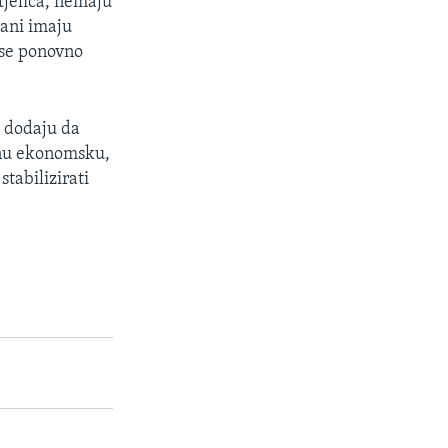
tjelica, nemaju
bani imaju
 se ponovno
i dodaju da
žnu ekonomsku,
tabilizirati