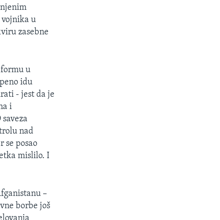
dinjenim
 vojnika u
kviru zasebne
eformu u
epeno idu
ti - jest da je
na i
O saveza
trolu nad
er se posao
tka mislilo. I
Afganistanu –
avne borbe još
jelovanja