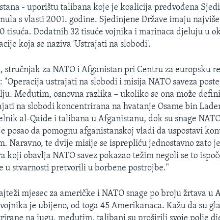
stana - uporištu talibana koje je koalicija predvođena Sje
ula s vlasti 2001. godine. Sjedinjene Države imaju najviše
0 tisuća. Dodatnih 32 tisuće vojnika i marinaca djeluju u o
ije koja se naziva 'Ustrajati na slobodi'.
 stručnjak za NATO i Afganistan pri Centru za europsku r
 "Operacija ustrajati na slobodi i misija NATO saveza post
lju. Međutim, osnovna razlika – ukoliko se ona može definira
ajati na slobodi koncentrirana na hvatanje Osame bin Lade
čelnik al-Qaide i talibana u Afganistanu, dok su snage NAT
i je posao da pomognu afganistanskoj vladi da uspostavi kon
. Naravno, te dvije misije se isprepliću jednostavno zato j
a koji obavlja NATO savez pokazao težim negoli se to ispoče
e u stvarnosti pretvorili u borbene postrojbe."
najteži mjesec za američke i NATO snage po broju žrtava u 
h vojnika je ubijeno, od toga 45 Amerikanaca. Kažu da su gl
irane na jugu, međutim, talibani su proširili svoje polje d