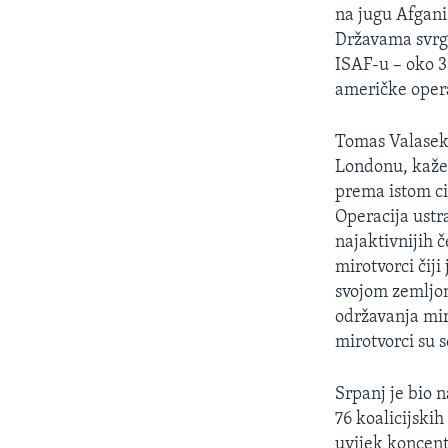
MAGAZIN
na jugu Afgani
O GLASU AMERIKE
Državama svrgn
ISAF-u – oko 3
američke operac
Tomas Valasek,
Londonu, kaže:
prema istom ci
Operacija ustr
najaktivnijih 
mirotvorci čij
svojom zemljom
održavanja mir
mirotvorci su s
Srpanj je bio 
76 koalicijski
uvijek koncentr