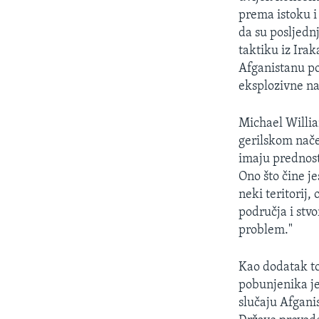
prema istoku i
da su posljednj
taktiku iz Ira
Afganistanu poč
eksplozivne na
Michael Willia
gerilskom nače
imaju prednost 
Ono što čine j
neki teritorij,
područja i stvo
problem."
Kao dodatak to
pobunjenika je
slučaju Afgani