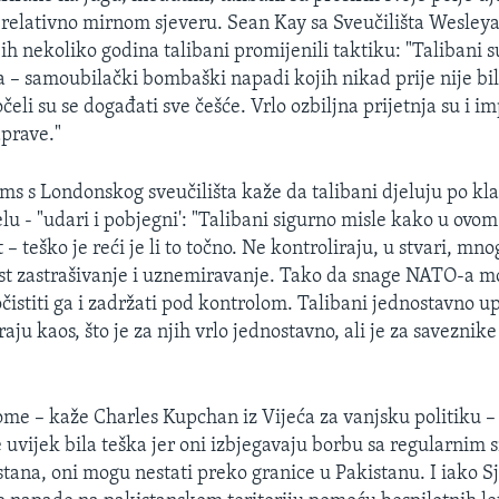
 relativno mirnom sjeveru. Sean Kay sa Sveučilišta Wesley
ih nekoliko godina talibani promijenili taktiku: "Talibani su
ka – samoubilački bombaški napadi kojih nikad prije nije bi
eli su se događati sve češće. Vrlo ozbiljna prijetnja su i i
prave."
ms s Londonskog sveučilišta kaže da talibani djeluju po kl
lu - "udari i pobjegni': "Talibani sigurno misle kako u ovo
– teško je reći je li to točno. Ne kontroliraju, u stvari, mnog
est zastrašivanje i uznemiravanje. Tako da snage NATO-a m
 očistiti ga i zadržati pod kontrolom. Talibani jednostavno u
raju kaos, što je za njih vrlo jednostavno, ali je za saveznike
me – kaže Charles Kupchan iz Vijeća za vanjsku politiku –
 uvijek bila teška jer oni izbjegavaju borbu sa regularnim
stana, oni mogu nestati preko granice u Pakistanu. I iako S