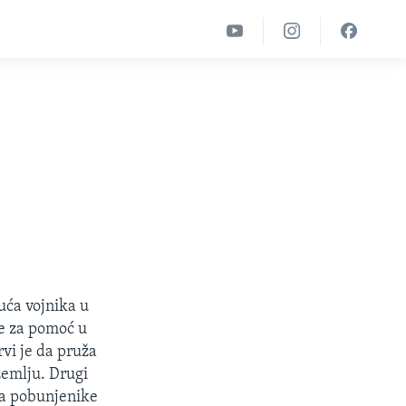
uća vojnika u
e za pomoć u
rvi je da pruža
zemlju. Drugi
ira pobunjenike