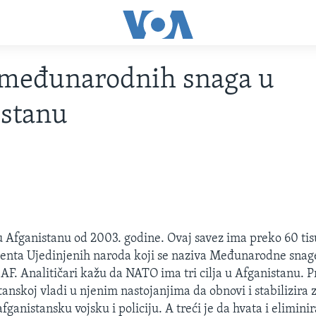
 međunarodnih snaga u
istanu
 Afganistanu od 2003. godine. Ovaj savez ima preko 60 tis
genta Ujedinjenih naroda koji se naziva Međunarodne snag
ISAF. Analitičari kažu da NATO ima tri cilja u Afganistanu. P
anskoj vladi u njenim nastojanjima da obnovi i stabilizira 
fganistansku vojsku i policiju. A treći je da hvata i elimin