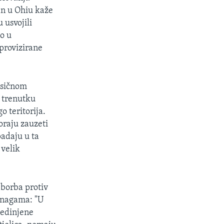
an u Ohiu kaže
 usvojili
lo u
mprovizirane
asičnom
m trenutku
o teritorija.
oraju zauzeti
padaju u ta
 velik
 borba protiv
 snagama: "U
jedinjene