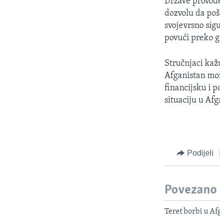
Države provode
dozvolu da poša
svojevrsno sig
povući preko g
Stručnjaci kaž
Afganistan mo
financijsku i 
situaciju u Af
Podijeli
Povezano
Teret borbi u A