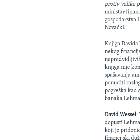
MAGAZIN
protiv Velike 
O GLASU AMERIKE
ministar finan
gospodarstva i
Novački.
Knjiga Davida
nekog financij
nepredvidljivi
knjiga nije kon
spašavanja ame
ponuditi razlo
pogreška kad s
banaka Lehman
David Wessel
:
dopusti Lehman
koji je pridon
financijski du