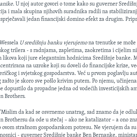
panike.
U njoj autor govori o tome kako su guverner Središn
cija i mala skupina njihovih suradnika radili na stabilizira
 sprječavali jedan financijski domino efekt za drugim. Pr
 Wessela
U središnju banku vjerujemo
na trenutke se može 
skog trilera - s radnjama, zapletima, zaokretima i cijelim 
h likova koji jure elegantnim hodnicima Središnje banke. 
centrirana na uzroke koji su doveli do financijske krize, ve
ričkog i svjetskog gospodarstva. Već u prvom poglavlju au
g zašto je skoro sve pošlo krivim putem. Po njemu, učinjena
e dopustilo da propadne jedna od vodećih investicijskih a
 Brothers.
 "Mislim da kad se osvrnemo unatrag, sad znamo da je odlu
 Brothersu da ode u stečaj – ako ne katalizator – a ono zna
io ovom strašnom gospodarskom potresu. Ne vjerujem da su
žnosnici - guverner Središnje banke Ben Bernanke, ministar