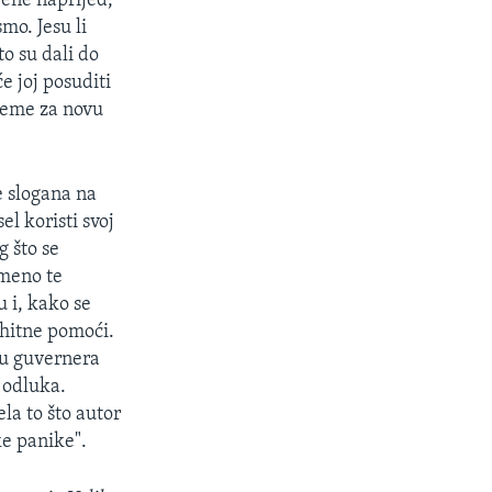
rene naprijed,
mo. Jesu li
to su dali do
 joj posuditi
sjeme za novu
e slogana na
l koristi svoj
g što se
emeno te
u i, kako se
 hitne pomoći.
aju guvernera
 odluka.
la to što autor
ke panike".