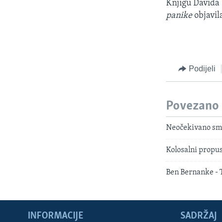
Knjigu Davida
panike
objavil
Podijeli
Povezano
Neočekivano sma
Kolosalni propu
Ben Bernanke - 
INFORMACIJE
SADRŽAJ