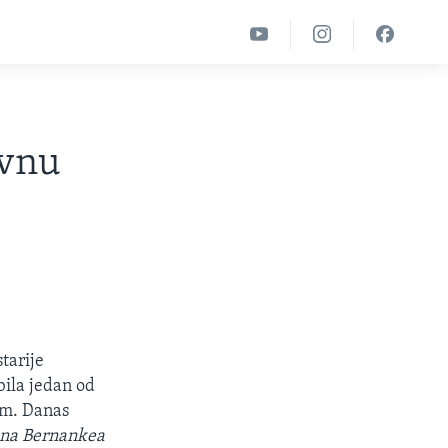
ovnu
starije
bila jedan od
tom. Danas
ena Bernankea