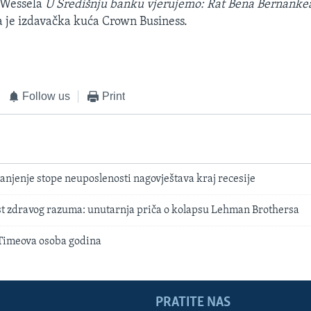
 Wessela
U Središnju banku vjerujemo: Rat Bena Bernankea
a je izdavačka kuća Crown Business.
Follow us
Print
njenje stope neuposlenosti nagovještava kraj recesije
st zdravog razuma: unutarnja priča o kolapsu Lehman Brothersa
Timeova osoba godina
PRATITE NAS