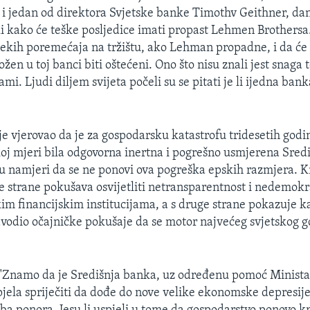
i jedan od direktora Svjetske banke Timothv Geithner, dan
ali kako će teške posljedice imati propast Lehmen Brothersa.
nekih poremećaja na tržištu, ako Lehman propadne, i da će l
žen u toj banci biti oštećeni. Ono što nisu znali jest snaga 
mi. Ljudi diljem svijeta počeli su se pitati je li ijedna bank
e vjerovao da je za gospodarsku katastrofu tridesetih godi
ikoj mjeri bila odgovorna inertna i pogrešno usmjerena Sred
 u namjeri da se ne ponovi ova pogreška epskih razmjera. K
e strane pokušava osvijetliti netransparentnost i nedemokr
kim financijskim institucijama, a s druge strane pokazuje k
odio očajničke pokušaje da se motor najvećeg svjetskog g
 "Znamo da je Središnja banka, uz određenu pomoć Ministar
pjela spriječiti da dođe do nove velike ekonomske depresij