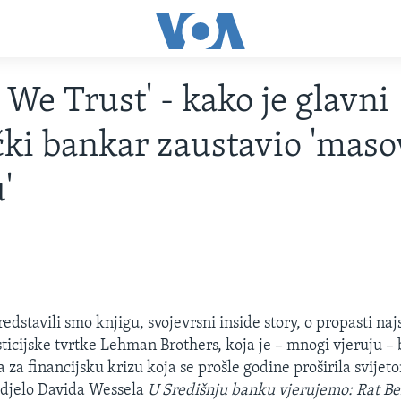
 We Trust' - kako je glavni
ki bankar zaustavio 'mas
'
redstavili smo knjigu, svojevrsni inside story, o propasti naj
ticijske tvrtke Lehman Brothers, koja je – mnogi vjeruju – 
 za financijsku krizu koja se prošle godine proširila svije
 djelo Davida Wessela
U Središnju banku vjerujemo: Rat B