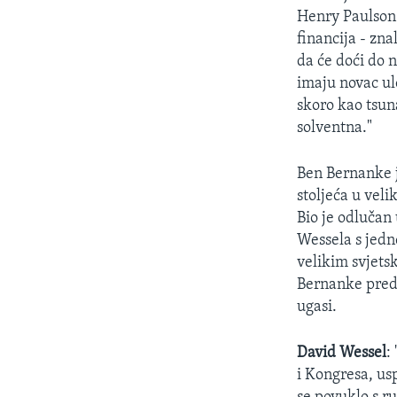
Henry Paulson 
financija - zn
da će doći do 
imaju novac ulo
skoro kao tsuna
solventna."
Ben Bernanke j
stoljeća u vel
Bio je odlučan
Wessela s jedn
velikim svjets
Bernanke predv
ugasi.
David Wessel
:
i Kongresa, us