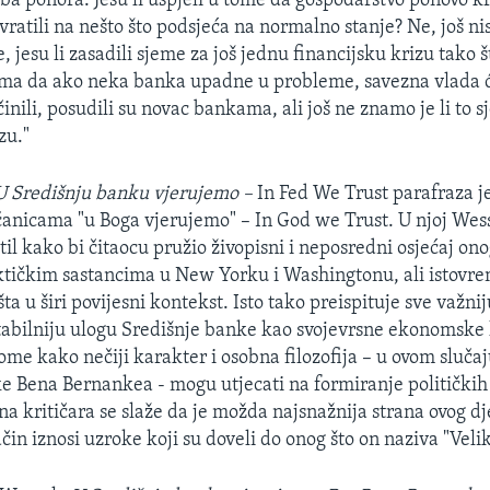
uba ponora. Jesu li uspjeli u tome da gospodarstvo ponovo k
ratili na nešto što podsjeća na normalno stanje? Ne, još nis
e, jesu li zasadili sjeme za još jednu financijsku krizu tako š
ma da ako neka banka upadne u probleme, savezna vlada će
inili, posudili su novac bankama, ali još ne znamo je li to 
zu."
U Središnju banku vjerujemo –
In Fed We Trust parafraza j
anicama "u Boga vjerujemo" – In God we Trust. U njoj Wesse
til kako bi čitaocu pružio živopisni i neposredni osjećaj ono
ktičkim sastancima u New Yorku i Washingtonu, ali istovr
a u širi povijesni kontekst. Isto tako preispituje sve važnij
utabilniju ulogu Središnje banke kao svojevrsne ekonomske
tome kako nečiji karakter i osobna filozofija – u ovom sluč
e Bena Bernankea - mogu utjecati na formiranje političkih
a kritičara se slaže da je možda najsnažnija strana ovog dje
čin iznosi uzroke koji su doveli do onog što on naziva "Veli