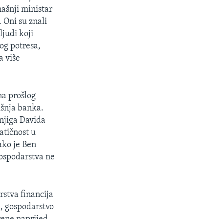
ašnji ministar
 Oni su znali
judi koji
tog potresa,
a više
na prošlog
išnja banka.
njiga Davida
atičnost u
ako je Ben
ospodarstva ne
stva financija
e, gospodarstvo