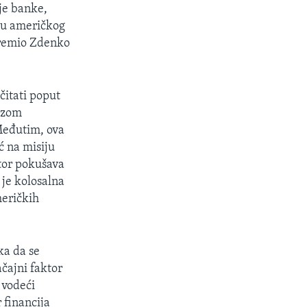
je banke,
nju američkog
ipremio Zdenko
čitati poput
nizom
Međutim, ova
ć na misiju
tor pokušava
 je kolosalna
meričkih
ka da se
čajni faktor
 vodeći
 financija