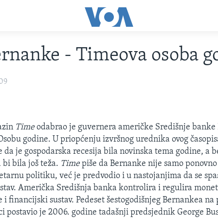
rnanke - Timeova osoba g
009
azin
Time
odabrao je guvernera američke Središnje banke
sobu godine. U priopćenju izvršnog urednika ovog časopis
e da je gospodarska recesija bila novinska tema godine, a 
bi bila još teža.
Time
piše da Bernanke nije samo ponovno 
arnu politiku, već je predvodio i u nastojanjima da se spas
stav. Američka Središnja banka kontrolira i regulira monet
e i financijski sustav. Pedeset šestogodišnjeg Bernankea na 
ci postavio je 2006. godine tadašnji predsjednik George Bu