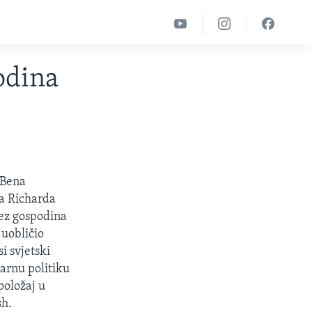
odina
 Bena
a Richarda
bez gospodina
uobličio
i svjetski
arnu politiku
položaj u
sh.