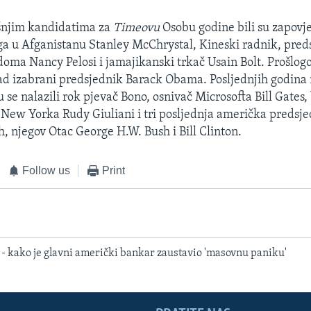
njim kandidatima za
Timeovu
Osobu godine bili su zapovj
a u Afganistanu Stanley McChrystal, Kineski radnik, preds
oma Nancy Pelosi i jamajikanski trkač Usain Bolt. Prošlog
tad izabrani predsjednik Barack Obama. Posljednjih godin
se nalazili rok pjevač Bono, osnivač Microsofta Bill Gates, 
New Yorka Rudy Giuliani i tri posljednja američka predsje
, njegov Otac George H.W. Bush i Bill Clinton.
Follow us
Print
' - kako je glavni američki bankar zaustavio 'masovnu paniku'