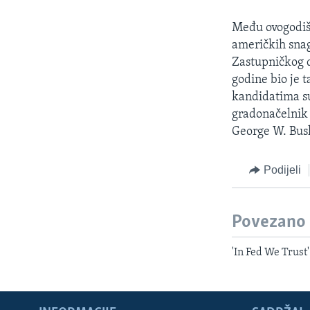
MAGAZIN
O GLASU AMERIKE
Među ovogodiš
američkih snag
Zastupničkog d
godine bio je 
kandidatima su 
gradonačelnik 
George W. Bush
Podijeli
Povezano
'In Fed We Trust