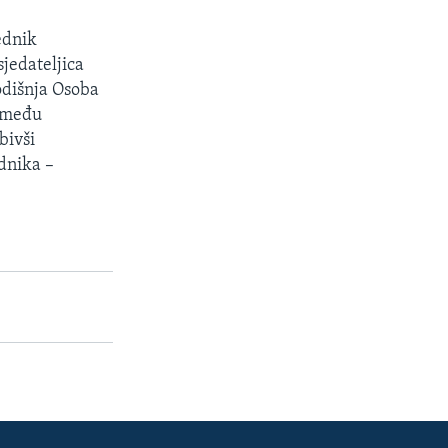
ednik
jedateljica
odišnja Osoba
a među
bivši
dnika –