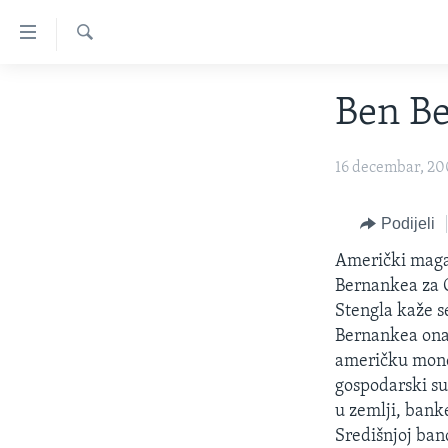
Linkovi
Pređi
na
Pretraživač
TV PROGRAM
glavni
Ben Be
sadržaj
VIDEO
Pređi
FOTOGRAFIJE DANA
16 decembar, 2
na
glavnu
VIJESTI
navigaciju
Podijeli
NAUKA I TEHNOLOGIJA
SJEDINJENE AMERIČKE DRŽAVE
Idi
Američki mag
na
SPECIJALNI PROJEKTI
BOSNA I HERCEGOVINA
Bernankea za O
pretragu
KORUPCIJA
SVIJET
Stengla kaže s
Bernankea ona 
SLOBODA MEDIJA
američku monet
ŽENSKA STRANA
gospodarski su
u zemlji, bank
IZBJEGLIČKA STRANA
Središnjoj ban