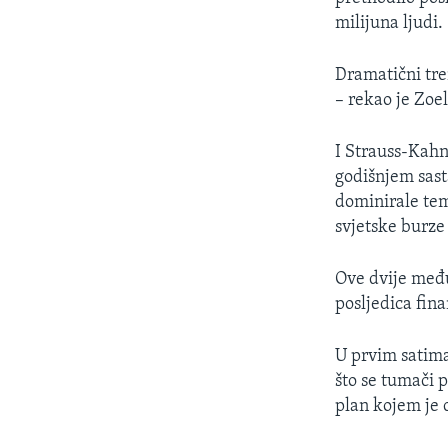
milijuna ljudi.
Dramatični tre
– rekao je Zoel
I Strauss-Kahn
godišnjem sas
dominirale tem
svjetske burze 
Ove dvije među
posljedica fina
U prvim satima 
što se tumači 
plan kojem je c