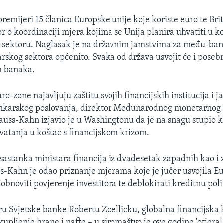
premijeri 15 članica Europske unije koje koriste euro te Brit
r o koordinaciji mjera kojima se Unija planira uhvatiti u k
m sektoru. Naglasak je na državnim jamstvima za među-ba
karskog sektora općenito. Svaka od država usvojit će i poseb
ih banaka.
ro-zone najavljuju zaštitu svojih financijskih institucija i 
ankarskog poslovanja, direktor Međunarodnog monetarnog
uss-Kahn izjavio je u Washingtonu da je na snagu stupio k
hvatanja u koštac s financijskom krizom.
 sastanka ministara financija iz dvadesetak zapadnih kao i 
ss-Kahn je odao priznanje mjerama koje je jučer usvojila E
j obnoviti povjerenje investitora te deblokirati kreditnu pol
u Svjetske banke Robertu Zoellicku, globalna financijska kr
upljenje hrane i nafte – u siromaštvo je ove godine 'otjeral