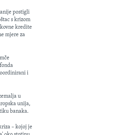
anije postigli
oštac s krizom
nkovne kredite
ne mjere za
jamče
 fonda
oordinirani i
zemalja u
uropska unija,
itiku banaka.
iza – kojoj je
a' oko stotinu