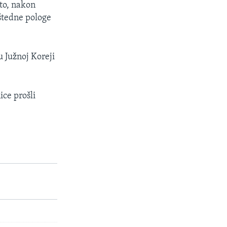
sto, nakon
 štedne pologe
u Južnoj Koreji
ice prošli