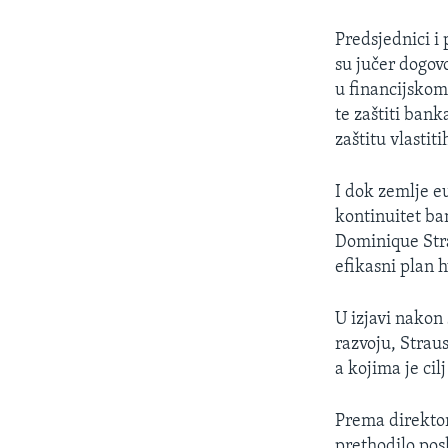
MAGAZIN
O GLASU AMERIKE
Predsjednici i 
su jučer dogovo
u financijsko
te zaštiti ban
zaštitu vlastit
I dok zemlje eu
kontinuitet b
Dominique Stra
efikasni plan 
U izjavi nakon
razvoju, Strau
a kojima je cil
Prema direktor
prethodilo posk