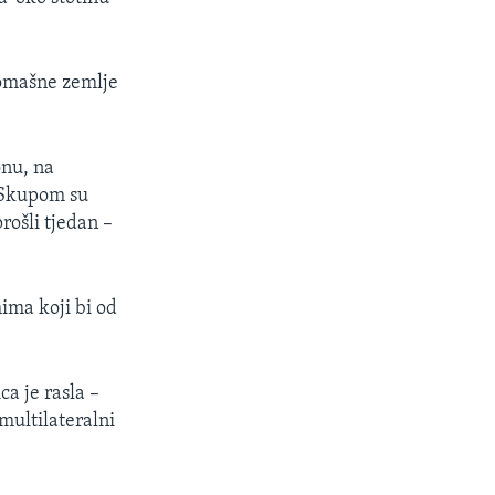
romašne zemlje
onu, na
 Skupom su
rošli tjedan –
ima koji bi od
ca je rasla –
multilateralni