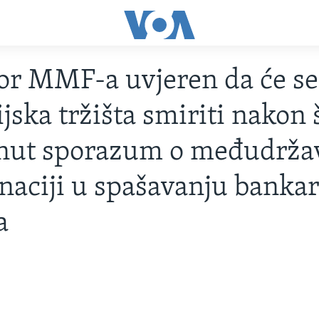
or MMF-a uvjeren da će se
jska tržišta smiriti nakon š
gnut sporazum o međudrža
naciji u spašavanju banka
a
8