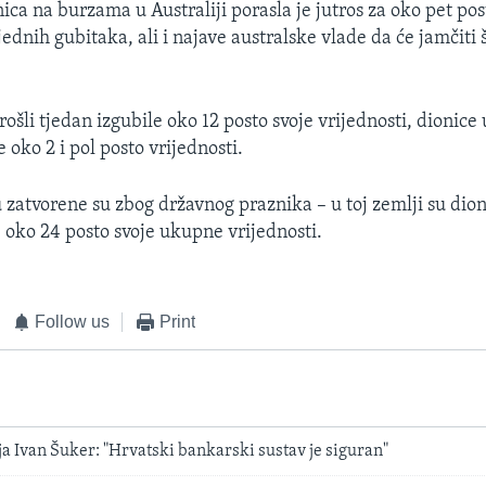
ica na burzama u Australiji porasla je jutros za oko pet po
jednih gubitaka, ali i najave australske vlade da će jamčiti
ošli tjedan izgubile oko 12 posto svoje vrijednosti, dionice 
e oko 2 i pol posto vrijednosti.
 zatvorene su zbog državnog praznika – u toj zemlji su dion
e oko 24 posto svoje ukupne vrijednosti.
Follow us
Print
ja Ivan Šuker: "Hrvatski bankarski sustav je siguran"