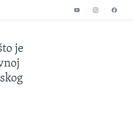
to je
vnoj
rskog