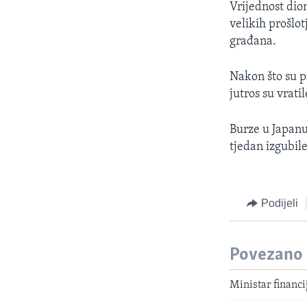
Vrijednost dion
velikih prošlot
građana.
Nakon što su pr
jutros su vratil
Burze u Japanu
tjedan izgubil
Podijeli
Povezano
Ministar financi