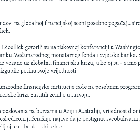
ndovi na globalnoj financijskoj sceni posebno pogađaju si
lick.
 i Zoellick govorili su na tiskovnoj konferenciji u Washingt
tanku Međunarodnog monetarnog fonda i Svjetske banke.
e vezane uz globalnu financijsku krizu, u kojoj su – samo p
izgubile petinu svoje vrijednosti.
narodne financijske institucije rade na posebnim program
ncijske krize zaštitili zemlje u razvoju.
poslovanja na burzama u Aziji i Australiji, vrijednost dioni
posljedicom jučerašnje najave da je postignut sveobuhvatni 
ilj ojačati bankarski sektor.