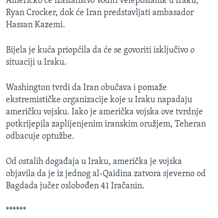
Američko će izaslanstvo voditi veleposlanik u Iraku,
MAGAZIN
Ryan Crocker, dok će Iran predstavljati ambasador
Hassan Kazemi.
O GLASU AMERIKE
Bijela je kuća priopćila da će se govoriti isključivo o
Learning English
situaciji u Iraku.
PRATITE NAS
Washington tvrdi da Iran obučava i pomaže
ekstremističke organizacije koje u Iraku napadaju
američku vojsku. Iako je američka vojska ove tvrdnje
Jezici
potkrijepila zaplijenjenim iranskim oružjem, Teheran
odbacuje optužbe.
Od ostalih događaja u Iraku, američka je vojska
objavila da je iz jednog al-Qaidina zatvora sjeverno od
Bagdada jučer oslobođen 41 Iračanin.
******