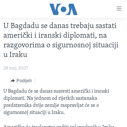
Linkovi
Pređi
na
U Bagdadu se danas trebaju sastati
glavni
TV PROGRAM
sadržaj
američki i iranski diplomati, na
VIDEO
Pređi
razgovorima o sigurnosnoj situaciji
na
FOTOGRAFIJE DANA
u Iraku
glavnu
VIJESTI
navigaciju
28 maj, 2007
Idi
NAUKA I TEHNOLOGIJA
SJEDINJENE AMERIČKE DRŽAVE
na
Podijeli
SPECIJALNI PROJEKTI
BOSNA I HERCEGOVINA
pretragu
U Bagdadu će se danas susresti američki i iranski
KORUPCIJA
SVIJET
diplomati. Na jednom od rijetkih sastanaka
SLOBODA MEDIJA
predstavnika dvije zemlje raspravljat će se o
ŽENSKA STRANA
sigurnosnoj situaciji u Iraku.
IZBJEGLIČKA STRANA