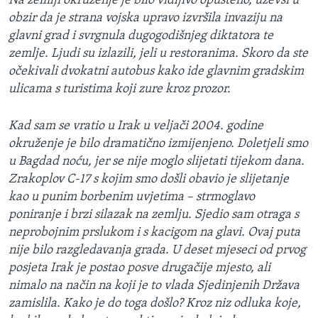
Na zemlji okruženje je bilo vidljivo opušteno, uzevši u
obzir da je strana vojska upravo izvršila invaziju na
glavni grad i svrgnula dugogodišnjeg diktatora te
zemlje. Ljudi su izlazili, jeli u restoranima. Skoro da ste
očekivali dvokatni autobus kako ide glavnim gradskim
ulicama s turistima koji zure kroz prozor.
Kad sam se vratio u Irak u veljači 2004. godine
okruženje je bilo dramatično izmijenjeno. Doletjeli smo
u Bagdad noću, jer se nije moglo slijetati tijekom dana.
Zrakoplov C-17 s kojim smo došli obavio je slijetanje
kao u punim borbenim uvjetima – strmoglavo
poniranje i brzi silazak na zemlju. Sjedio sam otraga s
neprobojnim prslukom i s kacigom na glavi. Ovaj puta
nije bilo razgledavanja grada. U deset mjeseci od prvog
posjeta Irak je postao posve drugačije mjesto, ali
nimalo na način na koji je to vlada Sjedinjenih Država
zamislila. Kako je do toga došlo? Kroz niz odluka koje,