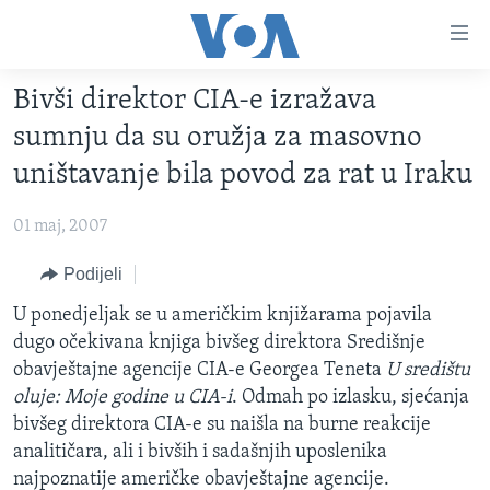
Linkovi
Pređi
na
Bivši direktor CIA-e izražava
glavni
TV PROGRAM
sadržaj
sumnju da su oružja za masovno
VIDEO
Pređi
uništavanje bila povod za rat u Iraku
na
FOTOGRAFIJE DANA
glavnu
01 maj, 2007
VIJESTI
navigaciju
Idi
NAUKA I TEHNOLOGIJA
Podijeli
SJEDINJENE AMERIČKE DRŽAVE
na
SPECIJALNI PROJEKTI
U ponedjeljak se u američkim knjižarama pojavila
BOSNA I HERCEGOVINA
pretragu
dugo očekivana knjiga bivšeg direktora Središnje
KORUPCIJA
SVIJET
obavještajne agencije CIA-e Georgea Teneta
U središtu
SLOBODA MEDIJA
oluje: Moje godine u CIA-i
. Odmah po izlasku, sjećanja
bivšeg direktora CIA-e su naišla na burne reakcije
ŽENSKA STRANA
analitičara, ali i bivših i sadašnjih uposlenika
IZBJEGLIČKA STRANA
najpoznatije američke obavještajne agencije.