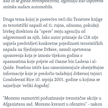
kad ih se gleda retrospektivno, izgledaju kao usporena
snimka sudara automobila.
Druga tema kojoj je posvećen veći dio Tenetove knjige
su teroristički napadi od 11. rujna, odnosno, pokušaji
bivšeg direktora da "opere" svoju agenciju od
odgovornosti za njih. Iako autor priznaje da CIA nije
uspjela predvidjeti konkretne pojedinosti terorističkih
napada na Sjedinjene Države, navodi opetovana
upozorenja koja je iznosio tijekom godina o
opasnostima koje prijete od Osame bin Ladena i al-
Qaide. Posebno ističe kao uznemiravajuće obavještajne
informacije koje je predočio tadašnjoj državnoj tajnici
Condoleezzi Rice 10. srpnja 2001. godine u kojima se
najavljuje 'veliki događaj'.
"Moramo razmotriti poduzimanje trenutačne akcije u
Afganistanu sad. Moramo krenuti u ofenzivu" - nakon