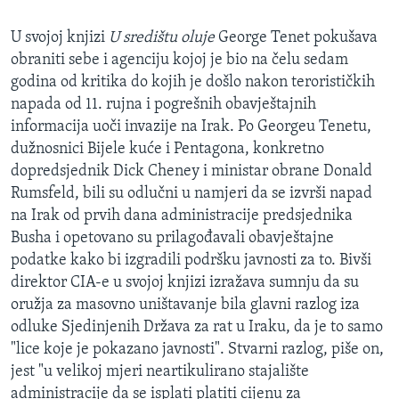
MAGAZIN
U svojoj knjizi
U središtu oluje
George Tenet pokušava
O GLASU AMERIKE
obraniti sebe i agenciju kojoj je bio na čelu sedam
godina od kritika do kojih je došlo nakon terorističkih
Learning English
napada od 11. rujna i pogrešnih obavještajnih
informacija uoči invazije na Irak. Po Georgeu Tenetu,
PRATITE NAS
dužnosnici Bijele kuće i Pentagona, konkretno
dopredsjednik Dick Cheney i ministar obrane Donald
Rumsfeld, bili su odlučni u namjeri da se izvrši napad
na Irak od prvih dana administracije predsjednika
Jezici
Busha i opetovano su prilagođavali obavještajne
podatke kako bi izgradili podršku javnosti za to. Bivši
direktor CIA-e u svojoj knjizi izražava sumnju da su
oružja za masovno uništavanje bila glavni razlog iza
odluke Sjedinjenih Država za rat u Iraku, da je to samo
"lice koje je pokazano javnosti". Stvarni razlog, piše on,
jest "u velikoj mjeri neartikulirano stajalište
administracije da se isplati platiti cijenu za