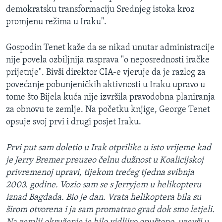
demokratsku transformaciju Srednjeg istoka kroz
promjenu režima u Iraku".
Gospodin Tenet kaže da se nikad unutar administracije
nije povela ozbiljnija rasprava "o neposrednosti iračke
prijetnje". Bivši direktor CIA-e vjeruje da je razlog za
povećanje pobunjeničkih aktivnosti u Iraku upravo u
tome što Bijela kuća nije izvršila pravodobna planiranja
za obnovu te zemlje. Na početku knjige, George Tenet
opsuje svoj prvi i drugi posjet Iraku.
Prvi put sam doletio u Irak otprilike u isto vrijeme kad
je Jerry Bremer preuzeo čelnu dužnost u Koalicijskoj
privremenoj upravi, tijekom trećeg tjedna svibnja
2003. godine. Vozio sam se s Jerryjem u helikopteru
iznad Bagdada. Bio je dan. Vrata helikoptera bila su
širom otvorena i ja sam promatrao grad dok smo letjeli.