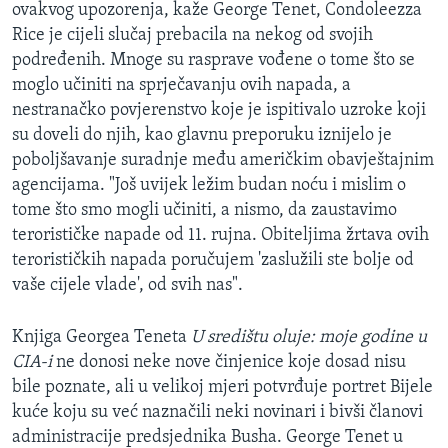
ovakvog upozorenja, kaže George Tenet, Condoleezza
Rice je cijeli slučaj prebacila na nekog od svojih
podređenih. Mnoge su rasprave vođene o tome što se
moglo učiniti na sprječavanju ovih napada, a
nestranačko povjerenstvo koje je ispitivalo uzroke koji
su doveli do njih, kao glavnu preporuku iznijelo je
poboljšavanje suradnje među američkim obavještajnim
agencijama. "Još uvijek ležim budan noću i mislim o
tome što smo mogli učiniti, a nismo, da zaustavimo
terorističke napade od 11. rujna. Obiteljima žrtava ovih
terorističkih napada poručujem 'zaslužili ste bolje od
vaše cijele vlade', od svih nas".
Knjiga Georgea Teneta
U središtu oluje: moje godine u
CIA-i
ne donosi neke nove činjenice koje dosad nisu
bile poznate, ali u velikoj mjeri potvrđuje portret Bijele
kuće koju su već naznačili neki novinari i bivši članovi
administracije predsjednika Busha. George Tenet u