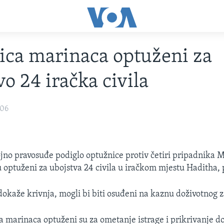
ica marinaca optuženi za
vo 24 iračka civila
006
jno pravosuđe podiglo optužnice protiv četiri pripadnika 
u optuženi za ubojstva 24 civila u iračkom mjestu Haditha, 
dokaže krivnja, mogli bi biti osuđeni na kaznu doživotnog z
a marinaca optuženi su za ometanje istrage i prikrivanje d