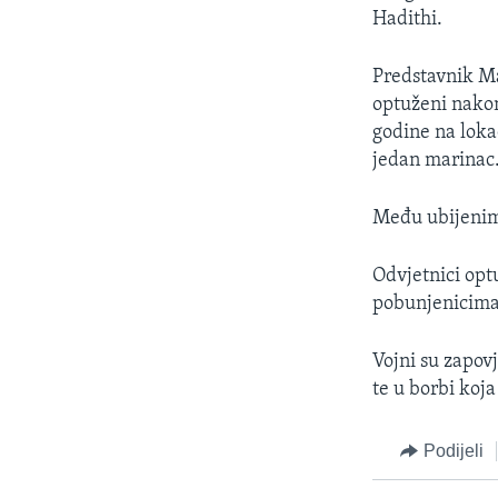
MAGAZIN
Hadithi.
O GLASU AMERIKE
Predstavnik Ma
optuženi nakon
godine na loka
jedan marinac
Među ubijenim 
Odvjetnici optu
pobunjenicima 
Vojni su zapovj
te u borbi koj
Podijeli