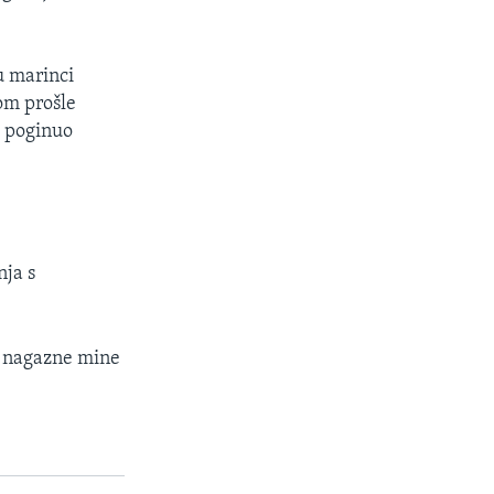
u marinci
nom prošle
e poginuo
nja s
ji nagazne mine