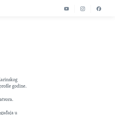
Marinskog
prošle godine.
atvora.
ogađaja u