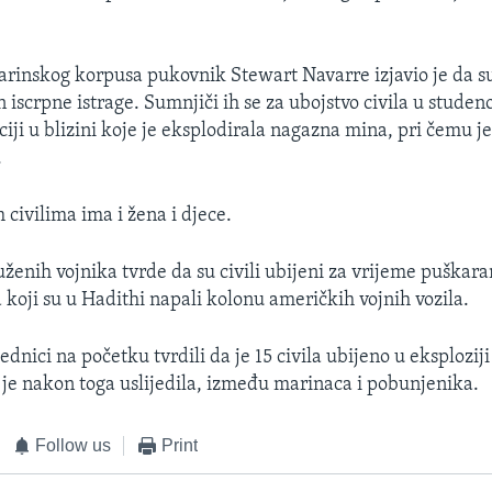
rinskog korpusa pukovnik Stewart Navarre izjavio je da s
 iscrpne istrage. Sumnjiči ih se za ubojstvo civila u stude
ciji u blizini koje je eksplodirala nagazna mina, pri čemu j
.
civilima ima i žena i djece.
ženih vojnika tvrde da su civili ubijeni za vrijeme puškara
koji su u Hadithi napali kolonu američkih vojnih vozila.
ednici na početku tvrdili da je 15 civila ubijeno u eksplozi
a je nakon toga uslijedila, između marinaca i pobunjenika.
Follow us
Print