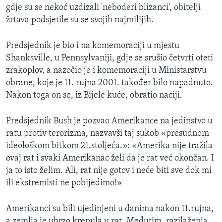
gdje su se nekoć uzdizali 'neboderi blizanci', obitelji
MAGAZIN
žrtava podsjetile su se svojih najmilijih.
O GLASU AMERIKE
Predsjednik je bio i na komemoraciji u mjestu
Learning English
Shanksville, u Pennsylvaniji, gdje se srušio četvrti oteti
zrakoplov, a nazočio je i komemoraciji u Ministarstvu
PRATITE NAS
obrane, koje je 11. rujna 2001. također bilo napadnuto.
Nakon toga on se, iz Bijele kuće, obratio naciji.
Predsjednik Bush je pozvao Amerikance na jedinstvo u
Jezici
ratu protiv terorizma, nazvavši taj sukob «presudnom
ideološkom bitkom 21.stoljeća.»: «Amerika nije tražila
ovaj rat i svaki Amerikanac želi da je rat već okončan. I
ja to isto želim. Ali, rat nije gotov i neće biti sve dok mi
ili ekstremisti ne pobijedimo!»
Amerikanci su bili ujedinjeni u danima nakon 11.rujna,
a zemlja je ubrzo krenula u rat. Međutim, razilaženja