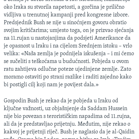
oko Iraka su stvorila napetosti, a gorčina je prilično
vidljiva u trenutnoj kampanji pred kongresne izbore.
Predsjednik Bush se nije u sinoćnjem govoru obratio
svojim kritičarima; umjesto toga, on je prizvao sjećanja
na 11.rujan u nastojanjima da podsjeti Amerikance da
je opasnost u Iraku i na cijelom Srednjem istoku – vrlo
velika: «Naša zemlja je podnijela iskušenja – i mi ćemo
se sučeliti s teškoćama u budućnosti. Pobjeda u ovom
ratu zahtijeva odlučne poteze ujedinjene zemlje. Zato
moramo ostaviti po strani razlike i raditi zajedno kako
bi postigli cilj koji nam je povijest dala.»
Gospodin Bush je rekao da je pobjeda u Iraku od
ključne važnosti, uz objašnjenje da Saddam Hussein
nije bio povezan s terorističkim napadima od 11.rujna,
ali da je predstavljao prijetnju. Međutim, nije rekao o
kakvoj je prijetnji riječ. Bush je naglasio da je al-Qaidin