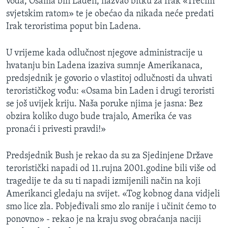
vođa, Osama bin Laden, nazvao bitku za Irak «Trećim
svjetskim ratom» te je obećao da nikada neće predati
Irak teroristima poput bin Ladena.
U vrijeme kada odlučnost njegove administracije u
hvatanju bin Ladena izaziva sumnje Amerikanaca,
predsjednik je govorio o vlastitoj odlučnosti da uhvati
terorističkog vođu: «Osama bin Laden i drugi teroristi
se još uvijek kriju. Naša poruke njima je jasna: Bez
obzira koliko dugo bude trajalo, Amerika će vas
pronaći i privesti pravdi!»
Predsjednik Bush je rekao da su za Sjedinjene Države
teroristički napadi od 11.rujna 2001.godine bili više od
tragedije te da su ti napadi izmijenili način na koji
Amerikanci gledaju na svijet. «Tog kobnog dana vidjeli
smo lice zla. Pobjeđivali smo zlo ranije i učinit ćemo to
ponovno» - rekao je na kraju svog obraćanja naciji