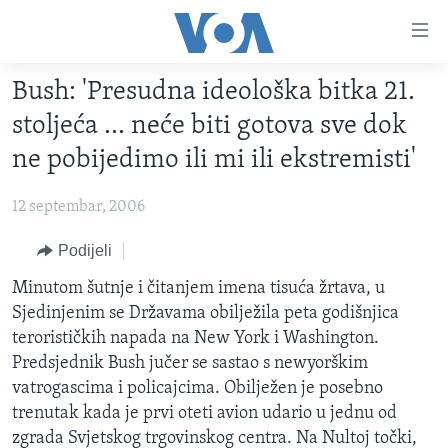
Linkovi
Pređi
na
Bush: 'Presudna ideološka bitka 21.
glavni
TV PROGRAM
sadržaj
stoljeća ... neće biti gotova sve dok
VIDEO
Pređi
ne pobijedimo ili mi ili ekstremisti'
na
FOTOGRAFIJE DANA
glavnu
12 septembar, 2006
VIJESTI
navigaciju
Idi
NAUKA I TEHNOLOGIJA
Podijeli
SJEDINJENE AMERIČKE DRŽAVE
na
SPECIJALNI PROJEKTI
Minutom šutnje i čitanjem imena tisuća žrtava, u
BOSNA I HERCEGOVINA
pretragu
Sjedinjenim se Državama obilježila peta godišnjica
KORUPCIJA
SVIJET
terorističkih napada na New York i Washington.
SLOBODA MEDIJA
Predsjednik Bush jučer se sastao s newyorškim
vatrogascima i policajcima. Obilježen je posebno
ŽENSKA STRANA
trenutak kada je prvi oteti avion udario u jednu od
IZBJEGLIČKA STRANA
zgrada Svjetskog trgovinskog centra. Na Nultoj točki,