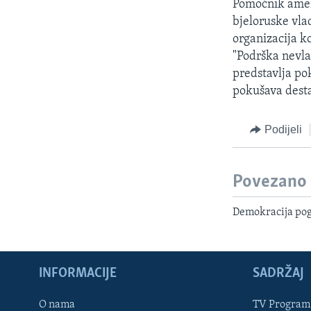
Pomoćnik amer
bjeloruske vla
organizacija ko
"Podrška nevla
predstavlja po
pokušava desta
Podijeli
Povezano
Demokracija pog
INFORMACIJE
SADRŽAJ
Learning English
O nama
TV Program