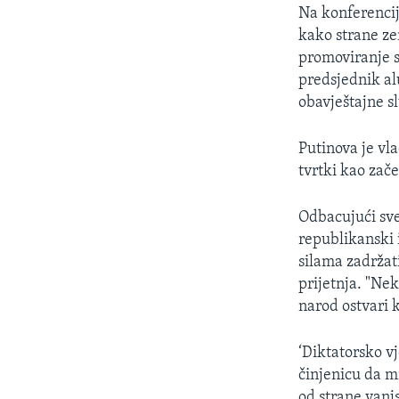
MAGAZIN
Na konferenciji
O GLASU AMERIKE
kako strane ze
promoviranje s
predsjednik alu
obavještajne s
Putinova je vl
tvrtki kao zač
Odbacujući sv
republikanski 
silama zadržat
prijetnja. "Nek
narod ostvari 
‘Diktatorsko vj
činjenicu da m
od strane vanj