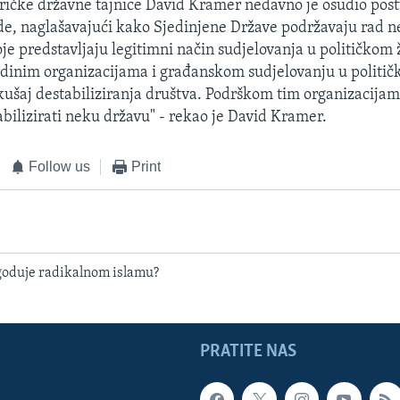
ičke državne tajnice David Kramer nedavno je osudio pos
de, naglašavajući kako Sjedinjene Države podržavaju rad n
je predstavljaju legitimni način sudjelovanja u političkom 
dinim organizacijama i građanskom sudjelovanju u politič
kušaj destabiliziranja društva. Podrškom tim organizacij
bilizirati neku državu" - rekao je David Kramer.
Follow us
Print
oduje radikalnom islamu?
PRATITE NAS