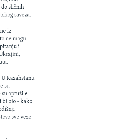
 do sličnih
tskog saveza.
ne iz
što ne mogu
pitanju i
Ukrajini,
uta.
a. U Kazahstanu
e su
 su optužile
 bi bio - kako
odišnji
tovo sve veze