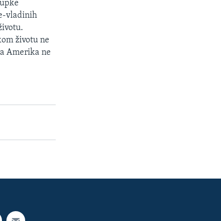
tupke
e-vladinih
životu.
kom životu ne
ama Amerika ne