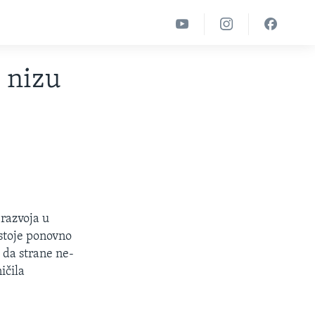
u nizu
razvoja u
stoje ponovno
 da strane ne-
ičila