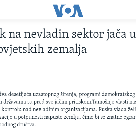
ak na nevladin sektor jača 
ovjetskih zemalja
va desetljeća uzastopnog širenja, programi demokratskog 
m državama su pred sve jačim pritiskom.Tamošnje vlasti na
žu kontrolu nad nevladinim organizacijama. Ruska vlada želi
zacije u potpunosti napuste zemlju, čime bi se znatno ogran
bodnog društva.