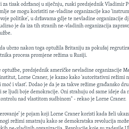
 za tisak održanoj u siječnju, ruski predsjednik Vladimir Pu
mlje ne mogu koristiti ne-vladine organizacije kao 'instru
voje politike', u državama gdje te nevladine organizacije dj
dirao je da iza tih stranih ne-vladinih organizacija zapravo
lužbe.
ada ubrzo nakon toga optužila Britaniju za pokušaj regrutir
etnika procesa promjene režima u Rusiji.
e optužbe, predsjednik američke nevladine organizacije 
institut, Lorne Craner
,
je kazao kako 'autoritativni režimi 
i moć i vlast'. Dodao je da je za takve režime građansko dru
i se ljudi boje demokracije. Oni strahuju od same ideje da n
kontrolu nad vlastitom sudbinom" - rekao je Lorne Craner.
erovanje’ je pojam koji Lorne Craner koristi kada želi ukaz
nogi režimi smatraju kako se demokratska revolucija može 
skih ne-vladinih organizacija. Revolucije koje su zadesile U