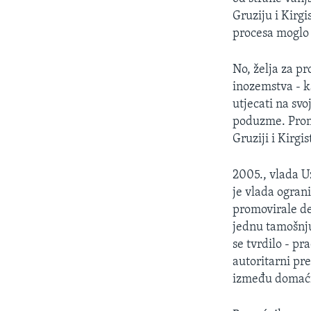
Gruziju i Kirgi
procesa moglo 
No, želja za p
inozemstva - k
utjecati na svo
poduzme. Promj
Gruziji i Kirg
2005., vlada U
je vlada ogran
promovirale de
jednu tamošnju
se tvrdilo - p
autoritarni pr
između domaćih