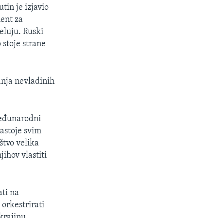
tin je izjavio
ment za
eluju. Ruski
 stoje strane
anja nevladinih
Međunarodni
nastoje svim
štvo velika
jihov vlastiti
ati na
orkestrirati
krajinu,