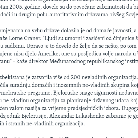
stan 2005. godine, dovele su do povećane zabrinutosti da bi
doći i u drugim polu-autoritativnim državama bivšeg Sovje
romjenama na vrhu države dolazila je od domaće javnosti, a 
aže Lorne Craner. "Ljudi su umorni i zasićeni od činjenice 
ju sudbinu. Upravo je to dovelo do želje da se nešto, po tom 
ene nisu djelo Amerike; one su posljedica volje naroda u 
istanu" - kaže direktor Međunarodnog republikanskog instit
zbekistana je zatvorila više od 200 nevladinih organizacij
ičila suradnju domaćih i inozemnih ne-vladinih skupina koj
mokratske programe. Bjeloruske snage sigurnosti nedavno
 ne-vladinu organizaciju za planiranje državnog udara koji
raćen valom nasilja za vrijeme predsjedničkih izbora. Dugog
edsjednik Bjelorusije, Alexandar Lukashenko zabranio je go
 i stranih ne-vladinih organizacija.