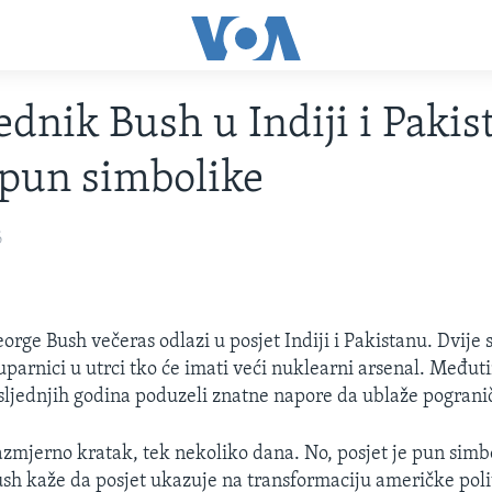
ednik Bush u Indiji i Pakis
 pun simbolike
6
orge Bush večeras odlazi u posjet Indiji i Pakistanu. Dvije 
parnici u utrci tko će imati veći nuklearni arsenal. Međuti
sljednjih godina poduzeli znatne napore da ublaže pograni
razmjerno kratak, tek nekoliko dana. No, posjet je pun simb
sh kaže da posjet ukazuje na transformaciju američke pol