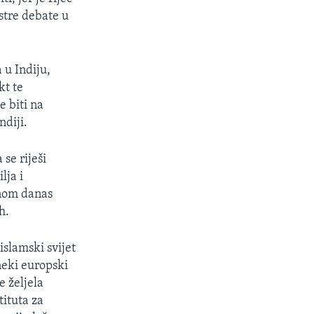
stre debate u
 u Indiju,
kt te
e biti na
ndiji.
se riješi
lja i
anom danas
h.
islamski svijet
neki europski
e željela
ituta za