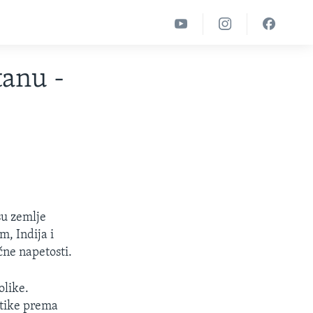
tanu -
su zemlje
m, Indija i
čne napetosti.
olike.
itike prema