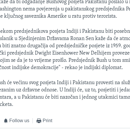
 kaže da bi odgađanje Bushovog posjeta Pakistanu poslalo u 
ashington nema povjerenja u pakistanskog predsjednika P
e ključnog saveznika Amerike u ratu protiv terorista.
ijekom predsjednikova posjeta Indiji i Pakistanu biti poseb
oslanik u Sjedinjenim Državama Ronan Sen kaže da će atmo
 biti znatno drugačija od predsjedničke posjete iz 1959. go
ički predsjednik Dwight Eisenhower New Delhijem provez
ojim se da je to vrijeme prošlo. Predsjednik Bush u tom sm
čnost indijske demokracije" - rekao je indijski diplomat.
sh će većinu svog posjeta Indiji i Pakistanu provesti na sl
anim uz državne odnose. U Indiji će, uz to, posjetiti i jed
ntara, a u Pakistanu će biti nazočan i jednog utakmici tamo
cketa.
Follow us
Print