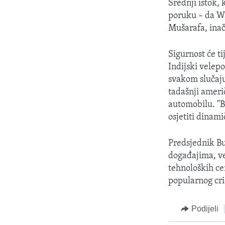
Srednji istok,
poruku – da W
Mušarafa, inač
Sigurnost će t
Indijski velep
svakom slučaju
tadašnji amer
automobilu. "B
osjetiti dinami
Predsjednik Bu
događajima, vez
tehnoloških ce
popularnog cri
Podijeli