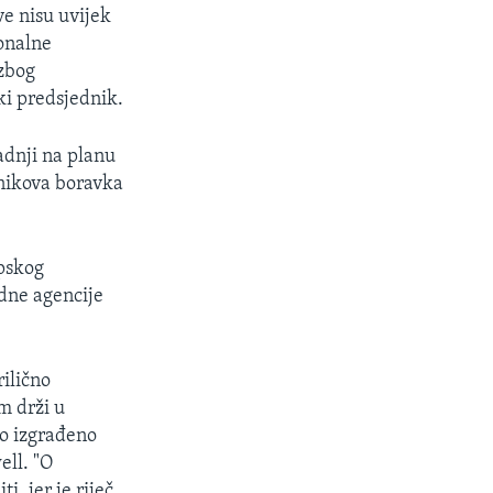
ve nisu uvijek
ionalne
 zbog
ki predsjednik.
adnji na planu
dnikova boravka
pskog
dne agencije
rilično
m drži u
lo izgrađeno
ll. "O
i, jer je riječ