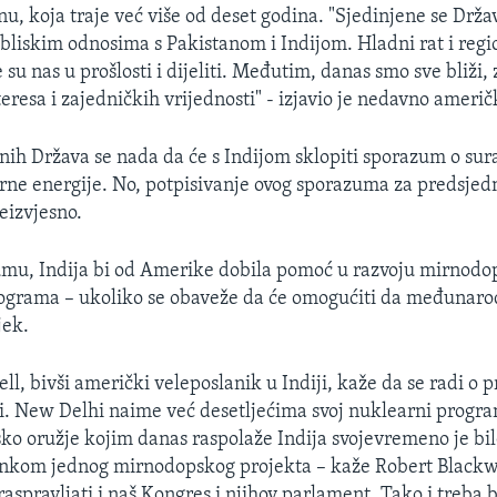
anu, koja traje već više od deset godina. "Sjedinjene se Drža
 bliskim odnosima s Pakistanom i Indijom. Hladni rat i reg
 su nas u prošlosti i dijeliti. Međutim, danas smo sve bliži,
eresa i zajedničkih vrijednosti" - izjavio je nedavno američ
nih Država se nada da će s Indijom sklopiti sporazum o sur
rne energije. No, potpisivanje ovog sporazuma za predsje
neizvjesno.
mu, Indija bi od Amerike dobila pomoć u razvoju mirnodo
ograma – ukoliko se obaveže da će omogućiti da međunaro
jek.
l, bivši američki veleposlanik u Indiji, kaže da se radi o p
ji. New Delhi naime već desetljećima svoj nuklearni progra
sko oružje kojim danas raspolaže Indija svojevremeno je bi
inkom jednog mirnodopskog projekta – kaže Robert Blackwe
spravljati i naš Kongres i njihov parlament. Tako i treba bit