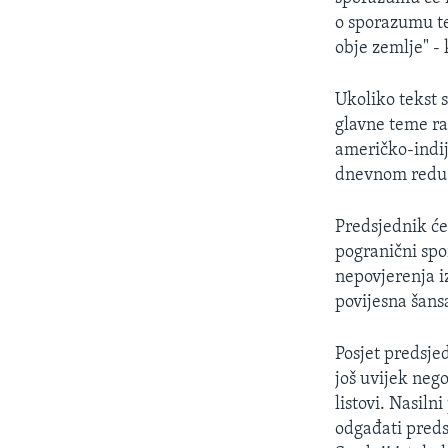
o sporazumu te
obje zemlje" -
Ukoliko tekst 
glavne teme raz
američko-indij
dnevnom redu i
Predsjednik će
pogranični spo
nepovjerenja i
povijesna šans
Posjet predsje
još uvijek neg
listovi. Nasiln
odgađati preds