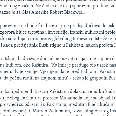
meljnog značaja. Ne čudi što je ovaj sporazum predmet žu
 kazao je za Glas Amerike Robert Blackwell.
sporazuma ne bude finaliziran prije predsjednikova dolaska
govora bit će trgovina i investicije, iranski nuklearni proje
ska suradnja u ratu protiv globalnog terorizma. Iste će tem
 kada predsjednik Bush stigne u Pakistan, nakon posjeta I
 u Islamabadu svoje domaćine pozvati na jačanje napora da 
r s Indijom, oko Kašmira. "Kašmir je predugo bio uzrok nasi
zmeđu dvije zemlje. Vjerujem da je pred Indijom i Pakist
a, da počnu raditi na trajnom miru" - rekao je gospodin Bus
dnika Sjedinjenih Država Pakistanu dolazi u trenutku kada 
oduje zbog karikatura proroka Muhameda koje su objavili 
i prosvjedi su održani i u Pakistanu, međutim Bijela kuća nij
jednikov posjet. Marvin Weinbaum, iz washingtonskog Inst