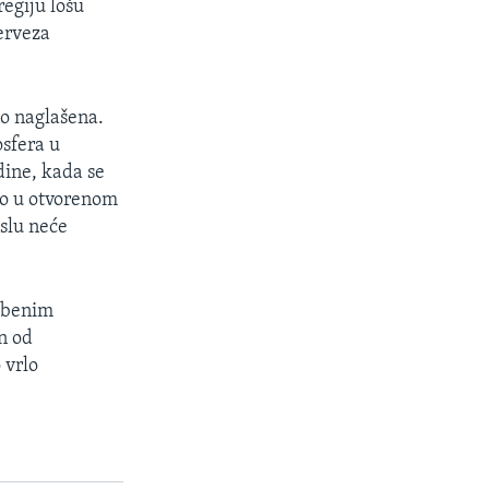
regiju lošu
erveza
no naglašena.
sfera u
dine, kada se
eo u otvorenom
islu neće
užbenim
an od
 vrlo