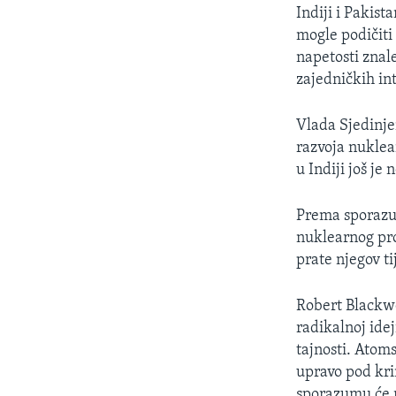
MAGAZIN
Indiji i Pakist
O GLASU AMERIKE
mogle podičiti
napetosti znale
zajedničkih int
Vlada Sjedinje
razvoja nuklea
u Indiji još je 
Prema sporazu
nuklearnog pr
prate njegov ti
Robert Blackwel
radikalnoj ide
tajnosti. Atom
upravo pod kr
sporazumu će ra