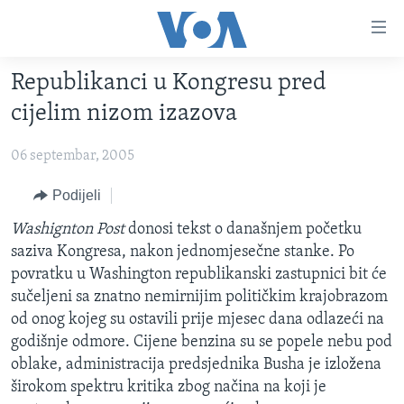
Linkovi
Pređi
na
Republikanci u Kongresu pred
glavni
TV PROGRAM
sadržaj
cijelim nizom izazova
VIDEO
Pređi
na
06 septembar, 2005
FOTOGRAFIJE DANA
glavnu
VIJESTI
Podijeli
navigaciju
Idi
NAUKA I TEHNOLOGIJA
SJEDINJENE AMERIČKE DRŽAVE
Washignton Post
donosi tekst o današnjem početku
na
saziva Kongresa, nakon jednomjesečne stanke. Po
SPECIJALNI PROJEKTI
BOSNA I HERCEGOVINA
pretragu
povratku u Washington republikanski zastupnici bit će
KORUPCIJA
SVIJET
sučeljeni sa znatno nemirnijim političkim krajobrazom
od onog kojeg su ostavili prije mjesec dana odlazeći na
SLOBODA MEDIJA
godišnje odmore. Cijene benzina su se popele nebu pod
ŽENSKA STRANA
oblake, administracija predsjednika Busha je izložena
širokom spektru kritika zbog načina na koji je
IZBJEGLIČKA STRANA