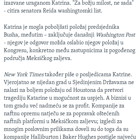
izazvane uraganom Katrina. "Za božju milost, ne sada"
- citira senatora Reida washingtosnki list.
Katrina je mogla poboljšati položaj predsjednika
Busha, međutim – zaključuje današnji
Washington Post
- njegov je odgovor možda oslabio njegov položaj u
Kongresu, konkretno među zastupnicima iz pogođenog
područja Meksičkog zaljeva.
New York Times
također piše o posljedicama Katrine.
Vjerojatno se nijedan grad u Sjedinjenim Državama ne
nalazi na boljem položaju od Houstona da pretvori
tragediju Katarine u mogućnost za uspjeh. A biznisi u
tom gradu već nadmeću se za profit. Kompanije za
naftnu opremu natječu se za popravak oštećenih
naftnih platformi u Meksičkom zaljevu; izgledi za
mnogim poslovnim prilikama doveli su do toga da su
kompanije Halliburton i Baker Hughes postigle najveću