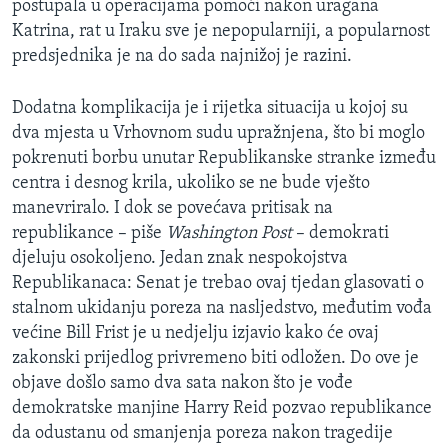
postupala u operacijama pomoći nakon uragana
MAGAZIN
Katrina, rat u Iraku sve je nepopularniji, a popularnost
O GLASU AMERIKE
predsjednika je na do sada najnižoj je razini.
Learning English
Dodatna komplikacija je i rijetka situacija u kojoj su
dva mjesta u Vrhovnom sudu upražnjena, što bi moglo
pokrenuti borbu unutar Republikanske stranke između
PRATITE NAS
centra i desnog krila, ukoliko se ne bude vješto
manevriralo. I dok se povećava pritisak na
republikance – piše
Washington Post
– demokrati
Jezici
djeluju osokoljeno. Jedan znak nespokojstva
Republikanaca: Senat je trebao ovaj tjedan glasovati o
stalnom ukidanju poreza na nasljedstvo, međutim vođa
većine Bill Frist je u nedjelju izjavio kako će ovaj
zakonski prijedlog privremeno biti odložen. Do ove je
objave došlo samo dva sata nakon što je vođe
demokratske manjine Harry Reid pozvao republikance
da odustanu od smanjenja poreza nakon tragedije