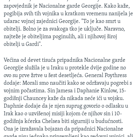
zapovjednik je Nacionalne garde Georgije. Kako kaže,
pogibija svih tih vojnika u kratkom vremenu nanijela je
udarac vojnoj zajednici Georgije. "To je kao smrt u
obitelji. Bolno je za svakoga tko je uključe. Naravno,
najteže je obiteljima poginulih, ali i njihovoj široj
obitelji u Gardi".
Većina od devet tisuća pripadnika Nacionalne garde
Georgije služila je u Iraku u protekle dvije godine no
ovo su prve žrtve u šest desetljeća. General Poythress
dodaje: Morali smo naučiti kako se održavaju pogrebi s
vojnim počastima. Sin Jamesa i Daphanie Kinlow, 15-
godišnji Chauncey kaže da nikada neće ići u vojsku.
Daphnie dodaje da je njen suprug govorio o odlasku u
Irak kao o uzvišenoj misiji kojom će njihov sin i 10-
godišnja kćerka Chelsea biti sigurniji u budućnosti.
Ona je izražavala bojazan da pripadnici Nacionalne
garde nisu jednako pripremljeni kao redovni vojnici, ali