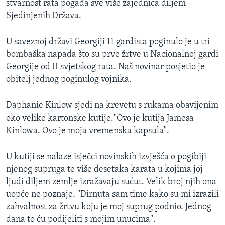
stvarnost rata pogađa sve više zajednica diljem
MAGAZIN
Sjedinjenih Država.
O GLASU AMERIKE
U saveznoj državi Georgiji 11 gardista poginulo je u tri
Learning English
bombaška napada što su prve žrtve u Nacionalnoj gardi
Georgije od II svjetskog rata. Naš novinar posjetio je
obitelj jednog poginulog vojnika.
PRATITE NAS
Daphanie Kinlow sjedi na krevetu s rukama obavijenim
oko velike kartonske kutije."Ovo je kutija Jamesa
Jezici
Kinlowa. Ovo je moja vremenska kapsula".
U kutiji se nalaze isječci novinskih izvješća o pogibiji
njenog supruga te više desetaka karata u kojima joj
ljudi diljem zemlje izražavaju sućut. Velik broj njih ona
uopće ne poznaje. "Dirnuta sam time kako su mi izrazili
zahvalnost za žrtvu koju je moj suprug podnio. Jednog
dana to ću podijeliti s mojim unucima".