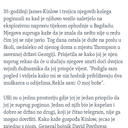
35-godišnji James Kinlow i trojica njegovih kolega
poginuuli su kad je njihovo vozilo naletjelo na
eksplozivnu napravu tijekom ophodnje u Bagdadu.
Njegova supruga kaže da je znala da nešto nije u redu
čim joj se nije javio. Tog dana ostala je duže na poslu u
školi, nedaleko od njenog doma u mjestu Thompson u
saveznoj državi Georgiji. Prisjetila se kako joj je njen
suprug rekao da će u slučaju njegove smrti doći dvojica
vojnih dužnosnika da joj priopće vijest. "Podigla sam
pogled i vidjela kako mi se niz hodnik približavaju dva
muškarca u odijelima.Rekla sam: O moj bože".
Ušli su u jednu prostoriju gdje joj je jedan priopćio da
joj je suprug poginuo. Jedan od njih bio je kapelan i
dobro se držao no drugi, koji je čitao telegram, nije ga
mogao dovršiti. Kako kaže gospođa Kinlow, jecao je
zajedno s njom. General bojnik David Poythress