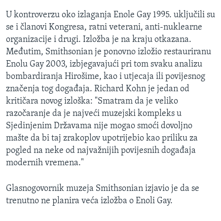
U kontroverzu oko izlaganja Enole Gay 1995. uključili su
se i članovi Kongresa, ratni veterani, anti-nuklearne
organizacije i drugi. Izložba je na kraju otkazana.
Međutim, Smithsonian je ponovno izložio restauriranu
Enolu Gay 2003, izbjegavajući pri tom svaku analizu
bombardiranja Hirošime, kao i utjecaja ili povijesnog
značenja tog događaja. Richard Kohn je jedan od
kritičara novog izloška: "Smatram da je veliko
razočaranje da je najveći muzejski kompleks u
Sjedinjenim Državama nije mogao smoći dovoljno
mašte da bi taj zrakoplov upotrijebio kao priliku za
pogled na neke od najvažnijih povijesnih događaja
modernih vremena."
Glasnogovornik muzeja Smithsonian izjavio je da se
trenutno ne planira veća izložba o Enoli Gay.