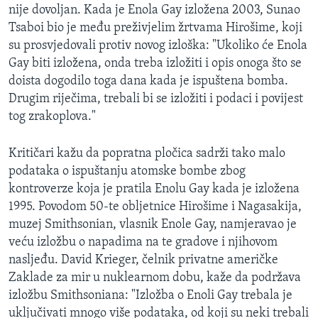
nije dovoljan. Kada je Enola Gay izložena 2003, Sunao
Tsaboi bio je među preživjelim žrtvama Hirošime, koji
su prosvjedovali protiv novog izloška: "Ukoliko će Enola
Gay biti izložena, onda treba izložiti i opis onoga što se
doista dogodilo toga dana kada je ispuštena bomba.
Drugim riječima, trebali bi se izložiti i podaci i povijest
tog zrakoplova."
Kritičari kažu da popratna pločica sadrži tako malo
podataka o ispuštanju atomske bombe zbog
kontroverze koja je pratila Enolu Gay kada je izložena
1995. Povodom 50-te obljetnice Hirošime i Nagasakija,
muzej Smithsonian, vlasnik Enole Gay, namjeravao je
veću izložbu o napadima na te gradove i njihovom
nasljeđu. David Krieger, čelnik privatne američke
Zaklade za mir u nuklearnom dobu, kaže da podržava
izložbu Smithsoniana: "Izložba o Enoli Gay trebala je
uključivati mnogo više podataka, od koji su neki trebali