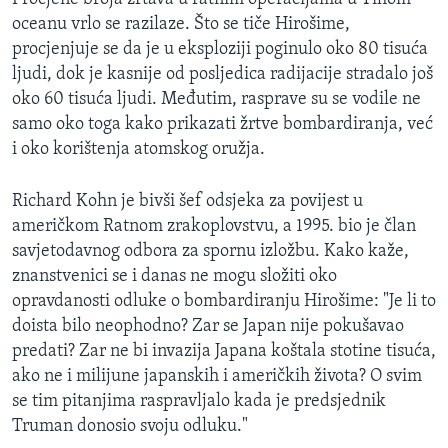
oceanu vrlo se razilaze. Što se tiče Hirošime,
procjenjuje se da je u eksploziji poginulo oko 80 tisuća
ljudi, dok je kasnije od posljedica radijacije stradalo još
oko 60 tisuća ljudi. Međutim, rasprave su se vodile ne
samo oko toga kako prikazati žrtve bombardiranja, već
i oko korištenja atomskog oružja.
Richard Kohn je bivši šef odsjeka za povijest u
američkom Ratnom zrakoplovstvu, a 1995. bio je član
savjetodavnog odbora za spornu izložbu. Kako kaže,
znanstvenici se i danas ne mogu složiti oko
opravdanosti odluke o bombardiranju Hirošime: "Je li to
doista bilo neophodno? Zar se Japan nije pokušavao
predati? Zar ne bi invazija Japana koštala stotine tisuća,
ako ne i milijune japanskih i američkih života? O svim
se tim pitanjima raspravljalo kada je predsjednik
Truman donosio svoju odluku."