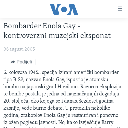
Linkovi
Pređi
na
Bombarder Enola Gay -
glavni
TV PROGRAM
sadržaj
kontroverzni muzejski eksponat
VIDEO
Pređi
na
06 august, 2005
FOTOGRAFIJE DANA
glavnu
VIJESTI
Podijeli
navigaciju
Idi
NAUKA I TEHNOLOGIJA
SJEDINJENE AMERIČKE DRŽAVE
6. kolovoza 1945., specijalizirani američki bombarder
na
tipa B-29, nazvan Enola Gay, ispustio je atomsku
SPECIJALNI PROJEKTI
BOSNA I HERCEGOVINA
pretragu
bombu na japanski grad Hirošimu. Razorna eksplozija
KORUPCIJA
SVIJET
te bombe postala je jedna od najznačajnijih događaja
20. stoljeća, oko kojega se i danas, šezdeset godina
SLOBODA MEDIJA
kasnije, vode burne debate. U proteklih nekoliko
ŽENSKA STRANA
godina, zrakoplov Enola Gay je restauriran i ponovno
izložen pogledu javnosti. No, kako izvješćuje Barry
IZBJEGLIČKA STRANA