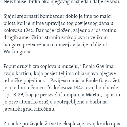
Newhouse, bitka oko njegovog nasljeđa i dalje se vodi.
MAGAZIN
O GLASU AMERIKE
Sjajni srebrnasti bombarder dobio je ime po majci
pilota koji je njime upravljao tog povijesnog dana u
Learning English
kolovozu 1945. Danas je izložen, zajedno s još stotinu
drugih američkih i stranih zrakoplova u velikom
hangaru pretvorenom u muzej avijacije u blizini
PRATITE NAS
Washingtona.
Poput drugih zrakoplova u muzeju, i Enola Gay ima
Jezici
svoju karticu, koja posjetiteljima objašnjava njegove
tehničke pojedinosti. Povijesna misija Enole Gay sažeta
je u jednu rečenicu: "6. kolovoza 1945. ovaj bombarder
tipa B-29, koji je proizvela kompanija Martin, ispustio
je prvo atomsko oružje upotrijebljeno u borbi na
japanski grad Hirošimu."
Za neke preživjele žrtve te eksplozije, ovaj kratki opis