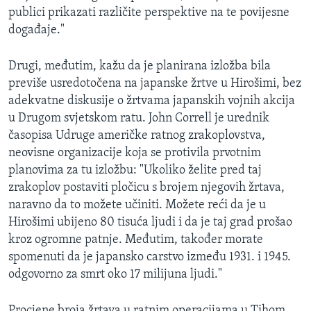
publici prikazati različite perspektive na te povijesne
događaje."
Drugi, međutim, kažu da je planirana izložba bila
previše usredotočena na japanske žrtve u Hirošimi, bez
adekvatne diskusije o žrtvama japanskih vojnih akcija
u Drugom svjetskom ratu. John Correll je urednik
časopisa Udruge američke ratnog zrakoplovstva,
neovisne organizacije koja se protivila prvotnim
planovima za tu izložbu: "Ukoliko želite pred taj
zrakoplov postaviti pločicu s brojem njegovih žrtava,
naravno da to možete učiniti. Možete reći da je u
Hirošimi ubijeno 80 tisuća ljudi i da je taj grad prošao
kroz ogromne patnje. Međutim, također morate
spomenuti da je japansko carstvo između 1931. i 1945.
odgovorno za smrt oko 17 milijuna ljudi."
Procjene broja žrtava u ratnim operacijama u Tihom