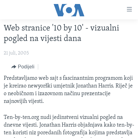
Linkovi
Pređi
na
Web stranice '10 by 10' - vizualni
glavni
TV PROGRAM
sadržaj
pogled na vijesti dana
VIDEO
Pređi
na
21 juli, 2005
FOTOGRAFIJE DANA
glavnu
VIJESTI
Podijeli
navigaciju
Idi
NAUKA I TEHNOLOGIJA
SJEDINJENE AMERIČKE DRŽAVE
Predstavljamo web sajt s fascinantnim programom koji
na
je kreirao newyorški umjetnik Jonathan Harris. Riječ je
SPECIJALNI PROJEKTI
BOSNA I HERCEGOVINA
pretragu
o neobičnom i izazovnom načinu prezentacije
KORUPCIJA
SVIJET
najnovijih vijesti.
SLOBODA MEDIJA
Ten-by-ten.org nudi jedinstveni vizualni pogled na
ŽENSKA STRANA
dnevne vijesti. Jonathan Harris objašnjava kako ten-by-
IZBJEGLIČKA STRANA
ten koristi niz poredanih fotografija kojima predstavlja