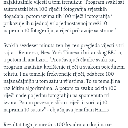
najaktualnije vijesti u tom trenutku: "Program svaki sat
MAGAZIN
automatski bira 100 riječi i fotografija svjetskih
O GLASU AMERIKE
događaja, potom uzima tih 100 riječi i fotografija i
prikazuje ih u jednoj vrlo jednostavnoj mreži 10
Learning English
naprama 10 fotografija, a riječi prikazuje sa strane."
Svakih šezdeset minuta ten-by-ten pregleda vijesti s tri
PRATITE NAS
sajta – Reutersa, New York Timesa i britanskog BBC-a,
a potom ih analizira. "Proučavajući članke svaki sat,
program analizira korištenje riječi u svakom pojedinom
Jezici
tekstu. I na temelje frekvencije riječi, odabere 100
najznačajnijih u tom satu u vijestima. To se temelji na
različitim algoritmima. A potom za svaku od tih 100
riječi nađe po jednu fotografiju na spomenuta tri
izvora. Potom povezuje sliku s riječi i tvori taj 10
naprama 10 sustav" - objašnjava Jonathan Harris.
Rezultat toga je mreža s 100 kvadrata u kojima se