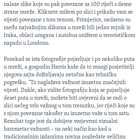
nalaze slike koje su pak povezane sa 100 riječi s desne
strane mreže. Kliknete mišem po slici i prikažu vam se
vijesti povezane s tom temom. Primjerice, nedavno su
među najvažnijim slikama u mreži bili jedan vojnik iz
Iraka, oblaci uragana i autobus uništem u terorističkom
napadu u Londonu.
Ponekad se ista fotografije pojavljuje i po nekoliko puta
u mreži, a gospodin Harris kaže da to mnogi posjetitelji
njegova sajta doživljavaju netočno kao tehničku
pogrešku. "To naglašava važnost izuzetno značajnih
vijesti. Dakle, ako vidite fotografiju koja se pojavljuje
deset puta u mreži, možete biti uvjereni da se radi o
slici nečeg vrlo važnog u tom trenutku, jer riječi koje su
s njom povezane također su izuzetno važe u tom satu.
Rezultat toge jest da dobijete svojevrsni vizualni
barometar važnosti – na neki način kao kad u
tradicionalnim izdanjima novina pogledate veličinu