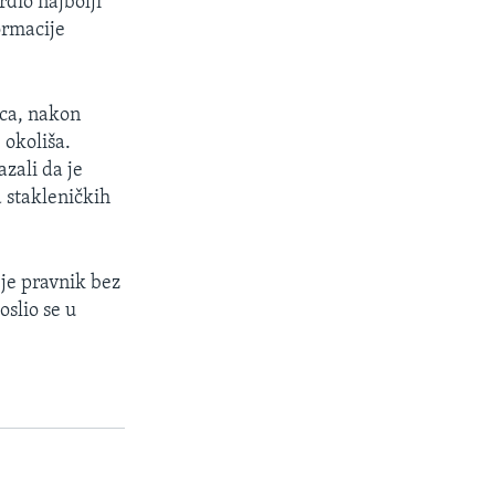
dio najbolji
ormacije
eca, nakon
 okoliša.
zali da je
 stakleničkih
 je pravnik bez
slio se u