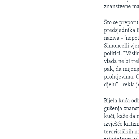
znanstvene mat
Što se preporu
predsjednika B
naziva – 'nepo
Simoncelli vje
politici. "Misl
vlada ne bi tre
pak, da mijenja
prohtjevima. O
djelu" - rekla 
Bijela kuća od
gušenja znanst
kući, kaže da 
izvješće kritiz
terorističkih 