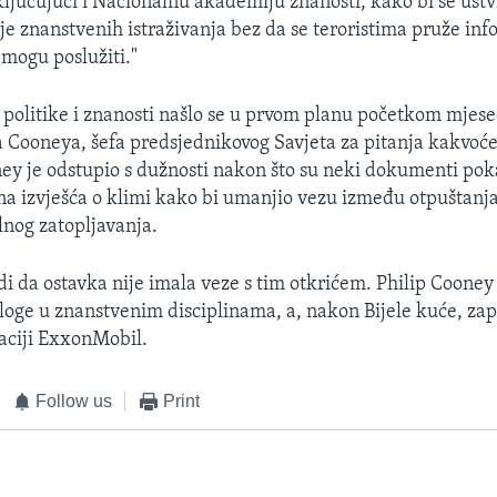
ljučujući i Nacionalnu akademiju znanosti, kako bi se ustvr
je znanstvenih istraživanja bez da se teroristima pruže inf
 mogu poslužiti."
 politike i znanosti našlo se u prvom planu početkom mjes
a Cooneya, šefa predsjednikovog Savjeta za pitanja kakvoće
y je odstupio s dužnosti nakon što su neki dokumenti poka
na izvješća o klimi kako bi umanjio vezu između otpuštanja
lnog zatopljavanja.
rdi da ostavka nije imala veze s tim otkrićem. Philip Cooney
oge u znanstvenim disciplinama, a, nakon Bijele kuće, zapo
aciji ExxonMobil.
Follow us
Print