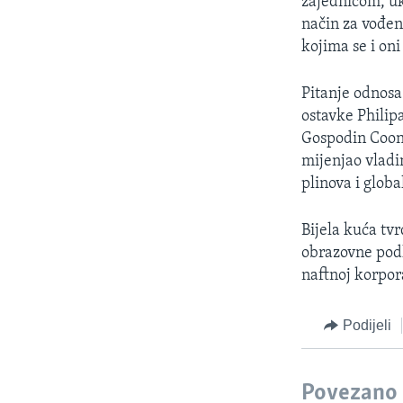
zajednicom, uk
način za vođen
kojima se i oni
Pitanje odnosa
ostavke Philip
Gospodin Coone
mijenjao vladi
plinova i globa
Bijela kuća tv
obrazovne podl
naftnoj korpor
Podijeli
Povezano