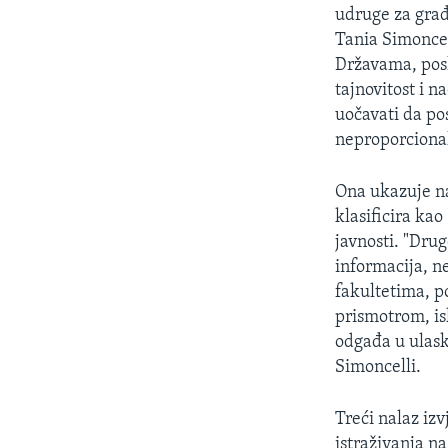
MAGAZIN
udruge za građ
O GLASU AMERIKE
Tania Simoncel
Državama, posl
tajnovitost i 
uočavati da pos
neproporcional
Ona ukazuje na
klasificira kao 
javnosti. "Dru
informacija, n
fakultetima, p
prismotrom, isk
odgađa u ulask
Simoncelli.
Treći nalaz iz
istraživanja n