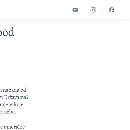
pod
ih napada od
nim Državama?
 mjere koje
optužbe.
eće američke