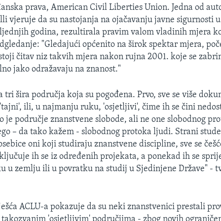
anska prava, American Civil Liberties Union. Jedna od auto
li vjeruje da su nastojanja na ojačavanju javne sigurnosti 
jednjih godina, rezultirala pravim valom vladinih mjera k
nadgledanje: "Gledajući općenito na širok spektar mjera, poč
toji čitav niz takvih mjera nakon rujna 2001. koje se zabri
no jako odražavaju na znanost."
 tri šira područja koja su pogođena. Prvo, sve se više dok
'tajni', ili, u najmanju ruku, 'osjetljivi', čime ih se čini ned
go je područje znanstvene slobode, ali ne one slobodnog pr
ego – da tako kažem - slobodnog protoka ljudi. Strani stude
osebice oni koji studiraju znanstvene discipline, sve se češ
ljučuje ih se iz određenih projekata, a ponekad ih se sprije
u u zemlju ili u povratku na studij u Sjedinjene Države" - 
vješća ACLU-a pokazuje da su neki znanstvenici prestali pro
a takozvanim 'osjetljivim' područjima - zbog novih ograniče