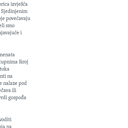
rica izvješća
u Sjedinjenim
oje povećavaju
eli smo
njavajuće i
umenata
ostupnima široj
otoka
nti na
će nalaze pod
čava ili
tvrdi gospođa
voditi
nja na