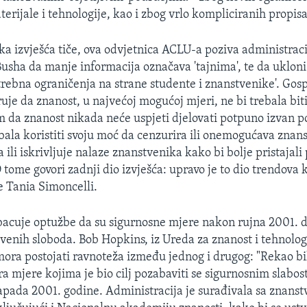
erijale i tehnologije, kao i zbog vrlo kompliciranih propisa
ka izvješća tiče, ova odvjetnica ACLU-a poziva administrac
usha da manje informacija označava 'tajnima', te da ukloni
trebna ograničenja na strane studente i znanstvenike'. Gos
ruje da znanost, u najvećoj mogućoj mjeri, ne bi trebala bit
im da znanost nikada neće uspjeti djelovati potpuno izvan po
bala koristiti svoju moć da cenzurira ili onemogućava znanst
 ili iskrivljuje nalaze znanstvenika kako bi bolje pristajali
 tome govori zadnji dio izvješća: upravo je to dio trendova 
je Tania Simoncelli.
bacuje optužbe da su sigurnosne mjere nakon rujna 2001. 
venih sloboda. Bob Hopkins, iz Ureda za znanost i tehnologi
mora postojati ravnoteža između jednog i drugog: "Rekao bi
ira mjere kojima je bio cilj pozabaviti se sigurnosnim slab
napada 2001. godine. Administracija je surađivala sa znan