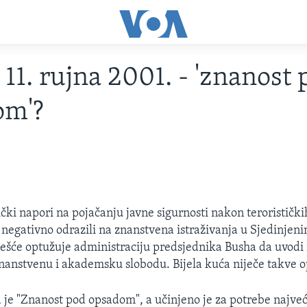
11. rujna 2001. - 'znanost 
om'?
rički napori na pojačanju javne sigurnosti nakon terorističk
. negativno odrazili na znanstvena istraživanja u Sjedinje
ješće optužuje administraciju predsjednika Busha da uvodi
nanstvenu i akademsku slobodu. Bijela kuća niječe takve 
a je "Znanost pod opsadom", a učinjeno je za potrebe najv