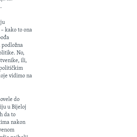
.
iju
 – kako to ona
pođa
i podložna
litike. No,
venike, ili,
 političkim
koje vidimo na
dovele do
ju u Bijeloj
h da to
ostima nakon
stvenom