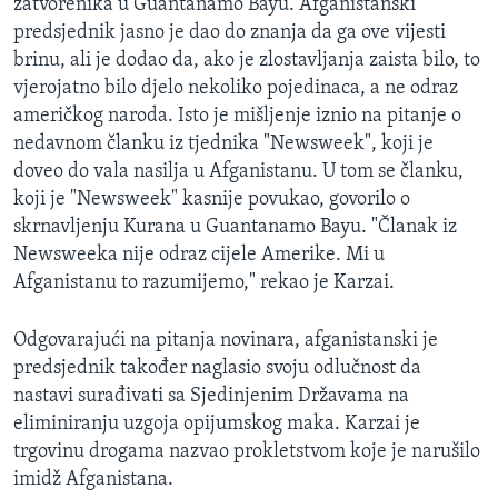
zatvorenika u Guantanamo Bayu. Afganistanski
predsjednik jasno je dao do znanja da ga ove vijesti
brinu, ali je dodao da, ako je zlostavljanja zaista bilo, to
vjerojatno bilo djelo nekoliko pojedinaca, a ne odraz
američkog naroda. Isto je mišljenje iznio na pitanje o
nedavnom članku iz tjednika "Newsweek", koji je
doveo do vala nasilja u Afganistanu. U tom se članku,
koji je "Newsweek" kasnije povukao, govorilo o
skrnavljenju Kurana u Guantanamo Bayu. "Članak iz
Newsweeka nije odraz cijele Amerike. Mi u
Afganistanu to razumijemo," rekao je Karzai.
Odgovarajući na pitanja novinara, afganistanski je
predsjednik također naglasio svoju odlučnost da
nastavi surađivati sa Sjedinjenim Državama na
eliminiranju uzgoja opijumskog maka. Karzai je
trgovinu drogama nazvao prokletstvom koje je narušilo
imidž Afganistana.