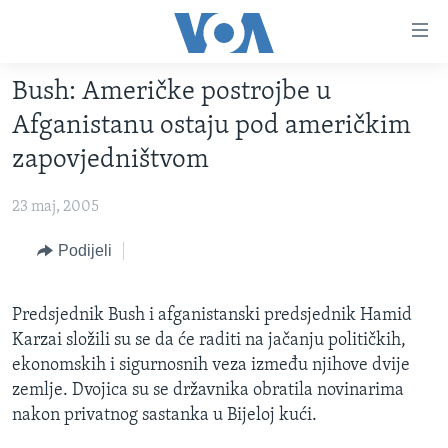
Linkovi
Pređi
na
Bush: Američke postrojbe u
glavni
TV PROGRAM
sadržaj
Afganistanu ostaju pod američkim
VIDEO
Pređi
zapovjedništvom
na
FOTOGRAFIJE DANA
glavnu
23 maj, 2005
VIJESTI
navigaciju
Idi
NAUKA I TEHNOLOGIJA
Podijeli
SJEDINJENE AMERIČKE DRŽAVE
na
SPECIJALNI PROJEKTI
BOSNA I HERCEGOVINA
pretragu
Predsjednik Bush i afganistanski predsjednik Hamid
KORUPCIJA
SVIJET
Karzai složili su se da će raditi na jačanju političkih,
SLOBODA MEDIJA
ekonomskih i sigurnosnih veza između njihove dvije
zemlje. Dvojica su se državnika obratila novinarima
ŽENSKA STRANA
nakon privatnog sastanka u Bijeloj kući.
IZBJEGLIČKA STRANA