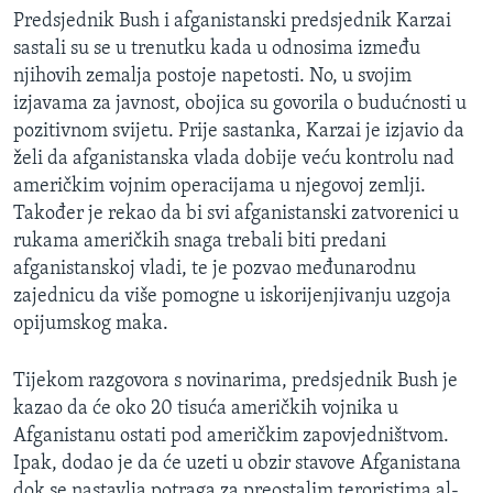
MAGAZIN
Predsjednik Bush i afganistanski predsjednik Karzai
sastali su se u trenutku kada u odnosima između
O GLASU AMERIKE
njihovih zemalja postoje napetosti. No, u svojim
izjavama za javnost, obojica su govorila o budućnosti u
Learning English
pozitivnom svijetu. Prije sastanka, Karzai je izjavio da
želi da afganistanska vlada dobije veću kontrolu nad
PRATITE NAS
američkim vojnim operacijama u njegovoj zemlji.
Također je rekao da bi svi afganistanski zatvorenici u
rukama američkih snaga trebali biti predani
afganistanskoj vladi, te je pozvao međunarodnu
Jezici
zajednicu da više pomogne u iskorijenjivanju uzgoja
opijumskog maka.
Tijekom razgovora s novinarima, predsjednik Bush je
kazao da će oko 20 tisuća američkih vojnika u
Afganistanu ostati pod američkim zapovjedništvom.
Ipak, dodao je da će uzeti u obzir stavove Afganistana
dok se nastavlja potraga za preostalim teroristima al-