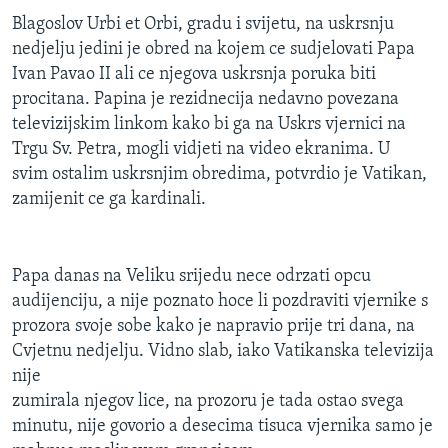
MAGAZIN
Blagoslov Urbi et Orbi, gradu i svijetu, na uskrsnju
nedjelju jedini je obred na kojem ce sudjelovati Papa
O GLASU AMERIKE
Ivan Pavao II ali ce njegova uskrsnja poruka biti
procitana. Papina je rezidnecija nedavno povezana
Learning English
televizijskim linkom kako bi ga na Uskrs vjernici na
Trgu Sv. Petra, mogli vidjeti na video ekranima. U
PRATITE NAS
svim ostalim uskrsnjim obredima, potvrdio je Vatikan,
zamijenit ce ga kardinali.
Jezici
Papa danas na Veliku srijedu nece odrzati opcu
audijenciju, a nije poznato hoce li pozdraviti vjernike s
prozora svoje sobe kako je napravio prije tri dana, na
Cvjetnu nedjelju. Vidno slab, iako Vatikanska televizija
nije
zumirala njegov lice, na prozoru je tada ostao svega
minutu, nije govorio a desecima tisuca vjernika samo je