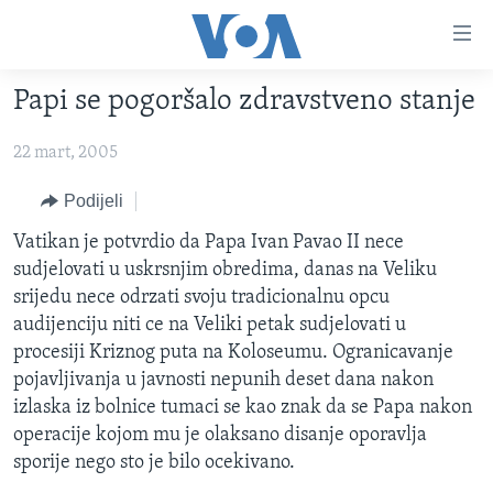
Linkovi
Pređi
na
Papi se pogoršalo zdravstveno stanje
glavni
TV PROGRAM
sadržaj
22 mart, 2005
VIDEO
Pređi
na
FOTOGRAFIJE DANA
Podijeli
glavnu
VIJESTI
Vatikan je potvrdio da Papa Ivan Pavao II nece
navigaciju
sudjelovati u uskrsnjim obredima, danas na Veliku
Idi
NAUKA I TEHNOLOGIJA
SJEDINJENE AMERIČKE DRŽAVE
srijedu nece odrzati svoju tradicionalnu opcu
na
SPECIJALNI PROJEKTI
BOSNA I HERCEGOVINA
audijenciju niti ce na Veliki petak sudjelovati u
pretragu
procesiji Kriznog puta na Koloseumu. Ogranicavanje
KORUPCIJA
SVIJET
pojavljivanja u javnosti nepunih deset dana nakon
SLOBODA MEDIJA
izlaska iz bolnice tumaci se kao znak da se Papa nakon
ŽENSKA STRANA
operacije kojom mu je olaksano disanje oporavlja
sporije nego sto je bilo ocekivano.
IZBJEGLIČKA STRANA