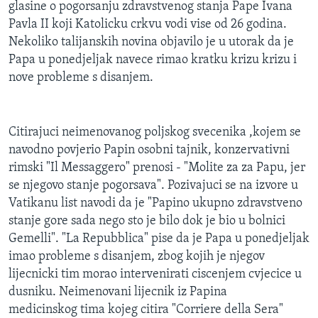
glasine o pogorsanju zdravstvenog stanja Pape Ivana
Pavla II koji Katolicku crkvu vodi vise od 26 godina.
Nekoliko talijanskih novina objavilo je u utorak da je
Papa u ponedjeljak navece rimao kratku krizu krizu i
nove probleme s disanjem.
Citirajuci neimenovanog poljskog svecenika ,kojem se
navodno povjerio Papin osobni tajnik, konzervativni
rimski "Il Messaggero" prenosi - "Molite za za Papu, jer
se njegovo stanje pogorsava". Pozivajuci se na izvore u
Vatikanu list navodi da je "Papino ukupno zdravstveno
stanje gore sada nego sto je bilo dok je bio u bolnici
Gemelli". "La Repubblica" pise da je Papa u ponedjeljak
imao probleme s disanjem, zbog kojih je njegov
lijecnicki tim morao intervenirati ciscenjem cvjecice u
dusniku. Neimenovani lijecnik iz Papina
medicinskog tima kojeg citira "Corriere della Sera"