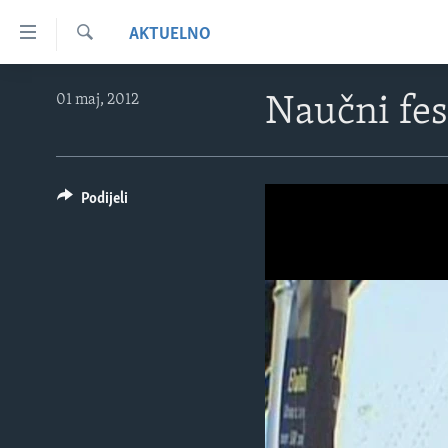
Linkovi
AKTUELNO
Pređi
na
Pretraživač
TV PROGRAM
glavni
01 maj, 2012
Naučni fes
sadržaj
VIDEO
Pređi
FOTOGRAFIJE DANA
na
glavnu
VIJESTI
Podijeli
navigaciju
NAUKA I TEHNOLOGIJA
SJEDINJENE AMERIČKE DRŽAVE
Idi
na
SPECIJALNI PROJEKTI
BOSNA I HERCEGOVINA
pretragu
KORUPCIJA
SVIJET
SLOBODA MEDIJA
ŽENSKA STRANA
IZBJEGLIČKA STRANA