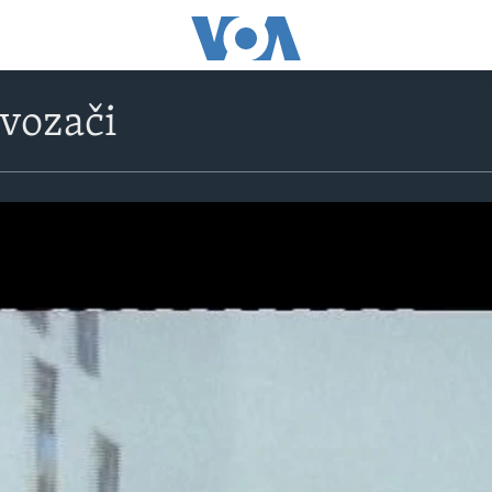
 vozači