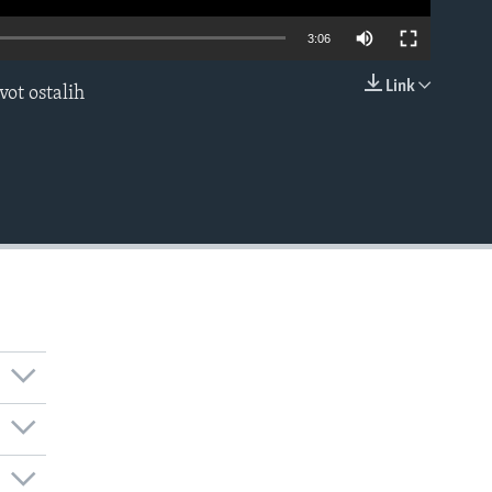
3:06
Link
vot ostalih
EMBED