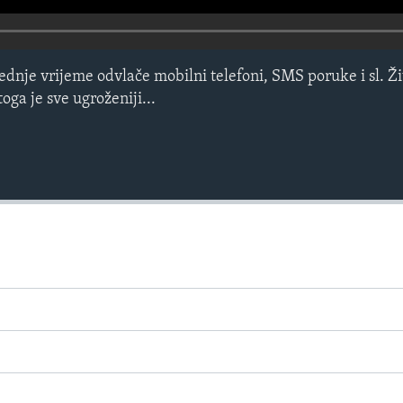
ednje vrijeme odvlače mobilni telefoni, SMS poruke i sl. Ži
oga je sve ugroženiji...