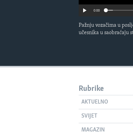
0:00
Pažnju vozačima u poslj
učesnika u saobraćaju st
Rubrike
AKTUELNO
SVIJET
MAGAZIN