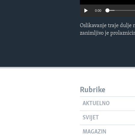
0:00
Oslikavanje traje dulje 
zanimljivo je prolaznic
Rubrike
AKTUELNO
SVIJET
MAGAZIN