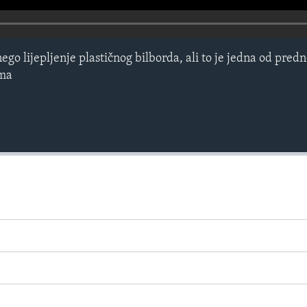
nego lijepljenje plastičnog bilborda, ali to je jedna od predn
ima