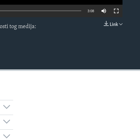
3:08
Link
osti tog medija:
EMBED