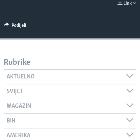
Link
MAGAZIN
O GLASU AMERIKE
Podijeli
Learning English
PRATITE NAS
Rubrike
AKTUELNO
Jezici
SVIJET
MAGAZIN
BIH
AMERIKA