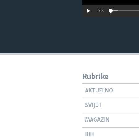
0:00
Rubrike
AKTUELNO
SVIJET
MAGAZIN
BIH