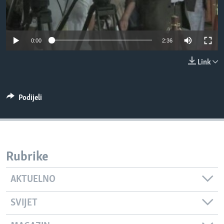
MAGAZIN
O GLASU AMERIKE
0:00
2:36
Learning English
Link
PRATITE NAS
Podijeli
Jezici
Rubrike
AKTUELNO
SVIJET