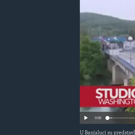
MAGAZIN
O GLASU AMERIKE
0:00
U Banjaluci su predstavl