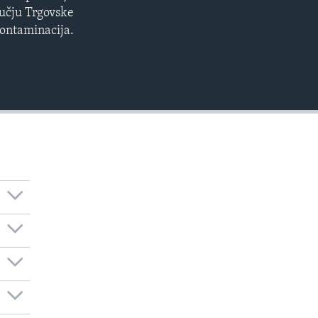
ručju Trgovske
kontaminacija.