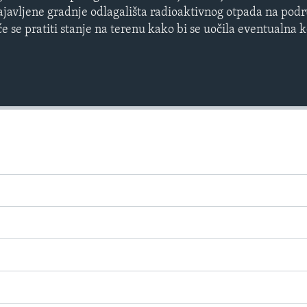
ajavljene gradnje odlagališta radioaktivnog otpada na pod
e se pratiti stanje na terenu kako bi se uočila eventualna 