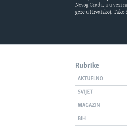
Novog Grada, a u vezi n
gore u Hrvatskoj. Tako ć
Rubrike
AKTUELNO
SVIJET
MAGAZIN
BIH