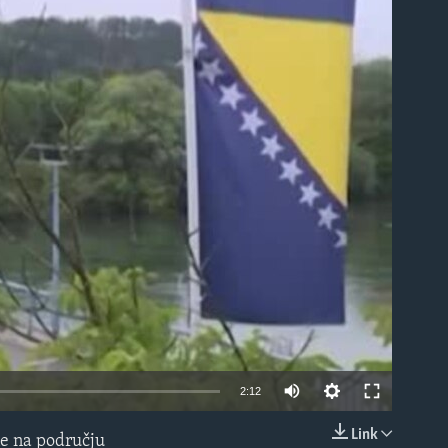
able
2:12
Link
ine na području
EMBED