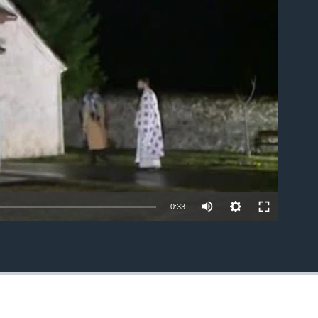
able
0:33
EMBED