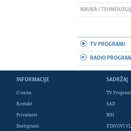
NAUKA I TEHNOLOGI
TV PROGRAMI
RADIO PROGRAM 
INFORMACIJE
SADRŽAJ
Learning English
O nama
TV Program
Kontakt
SAD
PRATITE NAS
Privatnost
BIH
Dostupnost
STAVOVI V