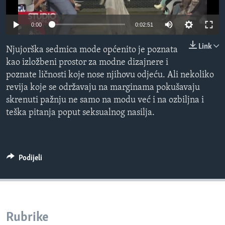
MAGAZIN
0:00
0:02:51
O GLASU AMERIKE
Link
Njujorška sedmica mode općenito je poznata
Learning English
kao izložbeni prostor za modne dizajnere i
poznate ličnosti koje nose njihovu odjeću. Ali nekoliko
PRATITE NAS
revija koje se održavaju na marginama pokušavaju
skrenuti pažnju ne samo na modu već i na ozbiljna i
teška pitanja poput seksualnog nasilja.
Jezici
Podijeli
Rubrike