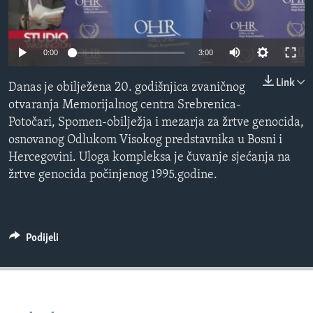
MAGAZIN
O GLASU AMERIKE
0:00
3:00
Learning English
Link
Danas je obilježena 20. godišnjica zvaničnog
otvaranja Memorijalnog centra Srebrenica-
PRATITE NAS
Potočari, Spomen-obilježja i mezarja za žrtve genocida,
osnovanog Odlukom Visokog predstavnika u Bosni i
Hercegovini. Uloga kompleksa je čuvanje sjećanja na
žrtve genocida počinjenog 1995.godine.
Jezici
Podijeli